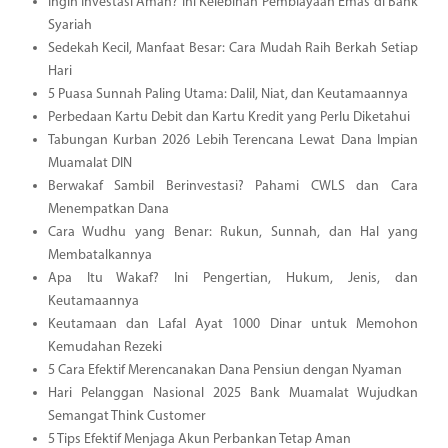
Ingin Investasi Aman? Ini Kelebihan Pembiayaan Emas di Bank
Syariah
Sedekah Kecil, Manfaat Besar: Cara Mudah Raih Berkah Setiap
Hari
5 Puasa Sunnah Paling Utama: Dalil, Niat, dan Keutamaannya
Perbedaan Kartu Debit dan Kartu Kredit yang Perlu Diketahui
Tabungan Kurban 2026 Lebih Terencana Lewat Dana Impian
Muamalat DIN
Berwakaf Sambil Berinvestasi? Pahami CWLS dan Cara
Menempatkan Dana
Cara Wudhu yang Benar: Rukun, Sunnah, dan Hal yang
Membatalkannya
Apa Itu Wakaf? Ini Pengertian, Hukum, Jenis, dan
Keutamaannya
Keutamaan dan Lafal Ayat 1000 Dinar untuk Memohon
Kemudahan Rezeki
5 Cara Efektif Merencanakan Dana Pensiun dengan Nyaman
Hari Pelanggan Nasional 2025 Bank Muamalat Wujudkan
Semangat Think Customer
5 Tips Efektif Menjaga Akun Perbankan Tetap Aman