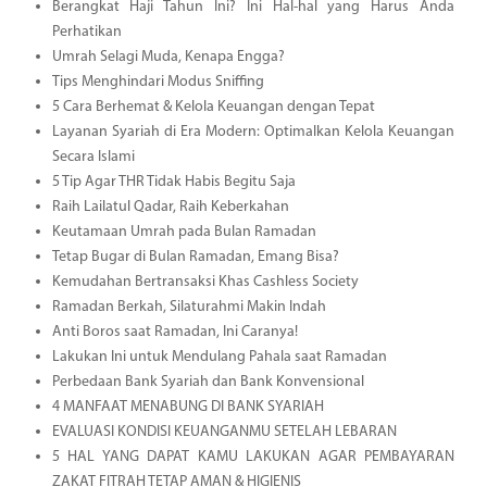
Berangkat Haji Tahun Ini? Ini Hal-hal yang Harus Anda
Perhatikan
Umrah Selagi Muda, Kenapa Engga?
Tips Menghindari Modus Sniffing
5 Cara Berhemat & Kelola Keuangan dengan Tepat
Layanan Syariah di Era Modern: Optimalkan Kelola Keuangan
Secara Islami
5 Tip Agar THR Tidak Habis Begitu Saja
Raih Lailatul Qadar, Raih Keberkahan
Keutamaan Umrah pada Bulan Ramadan
Tetap Bugar di Bulan Ramadan, Emang Bisa?
Kemudahan Bertransaksi Khas Cashless Society
Ramadan Berkah, Silaturahmi Makin Indah
Anti Boros saat Ramadan, Ini Caranya!
Lakukan Ini untuk Mendulang Pahala saat Ramadan
Perbedaan Bank Syariah dan Bank Konvensional
4 MANFAAT MENABUNG DI BANK SYARIAH
EVALUASI KONDISI KEUANGANMU SETELAH LEBARAN
5 HAL YANG DAPAT KAMU LAKUKAN AGAR PEMBAYARAN
ZAKAT FITRAH TETAP AMAN & HIGIENIS