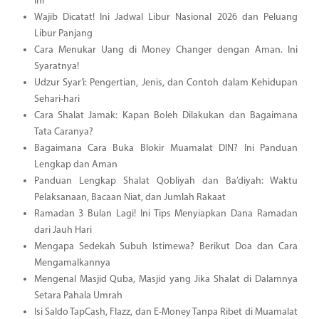
Ini
Wajib Dicatat! Ini Jadwal Libur Nasional 2026 dan Peluang
Libur Panjang
Cara Menukar Uang di Money Changer dengan Aman. Ini
Syaratnya!
Udzur Syar’i: Pengertian, Jenis, dan Contoh dalam Kehidupan
Sehari-hari
Cara Shalat Jamak: Kapan Boleh Dilakukan dan Bagaimana
Tata Caranya?
Bagaimana Cara Buka Blokir Muamalat DIN? Ini Panduan
Lengkap dan Aman
Panduan Lengkap Shalat Qobliyah dan Ba’diyah: Waktu
Pelaksanaan, Bacaan Niat, dan Jumlah Rakaat
Ramadan 3 Bulan Lagi! Ini Tips Menyiapkan Dana Ramadan
dari Jauh Hari
Mengapa Sedekah Subuh Istimewa? Berikut Doa dan Cara
Mengamalkannya
Mengenal Masjid Quba, Masjid yang Jika Shalat di Dalamnya
Setara Pahala Umrah
Isi Saldo TapCash, Flazz, dan E-Money Tanpa Ribet di Muamalat