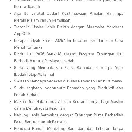
7 Amalan Wanita Saat Haid di Bulan Ramadan yang Tetap
Bernilai Ibadah
Apa Itu Lailatul Qadar? Keistimewaan, Amalan, dan Tips
Meraih Malam Penuh Kemuliaan
Transaksi Usaha Lebih Praktis dengan Muamalat Merchant
App QRIS
Berapa Fidyah Puasa 2026? Ini Besaran per Hari dan Cara
Menghitungnya
Rindu Haji 2026 Bank Muamalat: Program Tabungan Haji
Berhadiah untuk Persiapan Ibadah
8 Hal yang Membatalkan Puasa Ramadan dan Tips Agar
Ibadah Tetap Maksimal
5 Alasan Mengapa Sedekah di Bulan Ramadan Lebih Istimewa
5 Ide Kegiatan Ngabuburit Ramadan yang Produktif dan
Penuh Berkah
Makna Doa Nabi Yunus AS dan Keutamaannya bagi Muslim
dalam Menghadapi Kesulitan
Nabung Lebih Bermakna dengan Tabungan Prima Berhadiah
Paket Bantuan untuk Palestina
Renovasi Rumah Menjelang Ramadan dan Lebaran Tanpa