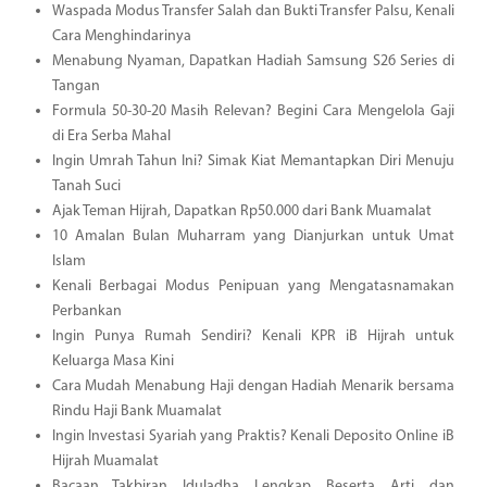
Waspada Modus Transfer Salah dan Bukti Transfer Palsu, Kenali
Cara Menghindarinya
Menabung Nyaman, Dapatkan Hadiah Samsung S26 Series di
Tangan
Formula 50-30-20 Masih Relevan? Begini Cara Mengelola Gaji
di Era Serba Mahal
Ingin Umrah Tahun Ini? Simak Kiat Memantapkan Diri Menuju
Tanah Suci
Ajak Teman Hijrah, Dapatkan Rp50.000 dari Bank Muamalat
10 Amalan Bulan Muharram yang Dianjurkan untuk Umat
Islam
Kenali Berbagai Modus Penipuan yang Mengatasnamakan
Perbankan
Ingin Punya Rumah Sendiri? Kenali KPR iB Hijrah untuk
Keluarga Masa Kini
Cara Mudah Menabung Haji dengan Hadiah Menarik bersama
Rindu Haji Bank Muamalat
Ingin Investasi Syariah yang Praktis? Kenali Deposito Online iB
Hijrah Muamalat
Bacaan Takbiran Iduladha Lengkap Beserta Arti dan