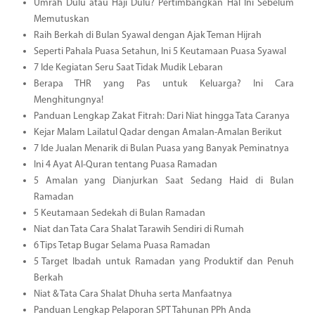
Umrah Dulu atau Haji Dulu? Pertimbangkan Hal Ini Sebelum
Memutuskan
Raih Berkah di Bulan Syawal dengan Ajak Teman Hijrah
Seperti Pahala Puasa Setahun, Ini 5 Keutamaan Puasa Syawal
7 Ide Kegiatan Seru Saat Tidak Mudik Lebaran
Berapa THR yang Pas untuk Keluarga? Ini Cara
Menghitungnya!
Panduan Lengkap Zakat Fitrah: Dari Niat hingga Tata Caranya
Kejar Malam Lailatul Qadar dengan Amalan-Amalan Berikut
7 Ide Jualan Menarik di Bulan Puasa yang Banyak Peminatnya
Ini 4 Ayat Al-Quran tentang Puasa Ramadan
5 Amalan yang Dianjurkan Saat Sedang Haid di Bulan
Ramadan
5 Keutamaan Sedekah di Bulan Ramadan
Niat dan Tata Cara Shalat Tarawih Sendiri di Rumah
6 Tips Tetap Bugar Selama Puasa Ramadan
5 Target Ibadah untuk Ramadan yang Produktif dan Penuh
Berkah
Niat & Tata Cara Shalat Dhuha serta Manfaatnya
Panduan Lengkap Pelaporan SPT Tahunan PPh Anda