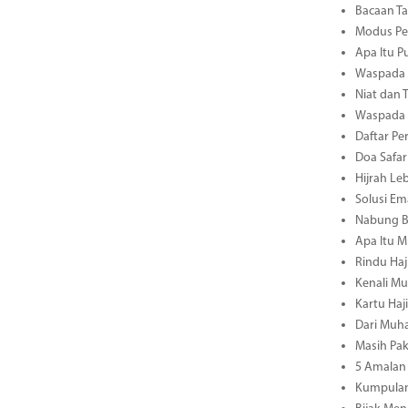
Bacaan Ta
Modus Pen
Apa Itu P
Waspada M
Niat dan 
Waspada M
Daftar Pe
Doa Safar
Hijrah Le
Solusi E
Nabung B
Apa Itu M
Rindu Haj
Kenali Mu
Kartu Haj
Dari Muha
Masih Pa
5 Amalan 
Kumpulan