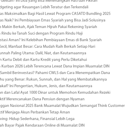
 Gelisah? Ini Doa yang Bisa Menenangkan Hati dan Pikiran
dgeting agar Keuangan Lebih Teratur dan Terkendali
as Maksimalkan Bagi Hasil Lewat Program CASATD Bundling 2025
s Naik? Ini Pembiayaan Emas Syariah yang Bisa Jadi Solusinya
p Makin Berkah, Ajak Teman Hijrah Pakai Rekening Syariah
n Rindu ke Tanah Suci dengan Program Rindu Haji
estasi Aman? Ini Kelebihan Pembiayaan Emas di Bank Syariah
ecil, Manfaat Besar: Cara Mudah Raih Berkah Setiap Hari
unnah Paling Utama: Dalil, Niat, dan Keutamaannya
 Kartu Debit dan Kartu Kredit yang Perlu Diketahui
 Kurban 2026 Lebih Terencana Lewat Dana Impian Muamalat DIN
 Sambil Berinvestasi? Pahami CWLS dan Cara Menempatkan Dana
hu yang Benar: Rukun, Sunnah, dan Hal yang Membatalkannya
akaf? Ini Pengertian, Hukum, Jenis, dan Keutamaannya
n dan Lafal Ayat 1000 Dinar untuk Memohon Kemudahan Rezeki
fektif Merencanakan Dana Pensiun dengan Nyaman
anggan Nasional 2025 Bank Muamalat Wujudkan Semangat Think Customer
ektif Menjaga Akun Perbankan Tetap Aman
iving: Hidup Sederhana, Finansial Lebih Lega
h Bayar Pajak Kendaraan Online di Muamalat DIN