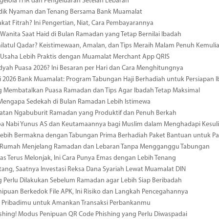
gelola THR dan Pengeluaran Setelah Lebaran
udik Nyaman dan Tenang Bersama Bank Muamalat
akat Fitrah? Ini Pengertian, Niat, Cara Pembayarannya
Wanita Saat Haid di Bulan Ramadan yang Tetap Bernilai Ibadah
ailatul Qadar? Keistimewaan, Amalan, dan Tips Meraih Malam Penuh Kemuli
 Usaha Lebih Praktis dengan Muamalat Merchant App QRIS
dyah Puasa 2026? Ini Besaran per Hari dan Cara Menghitungnya
i 2026 Bank Muamalat: Program Tabungan Haji Berhadiah untuk Persiapan 
g Membatalkan Puasa Ramadan dan Tips Agar Ibadah Tetap Maksimal
 Mengapa Sedekah di Bulan Ramadan Lebih Istimewa
iatan Ngabuburit Ramadan yang Produktif dan Penuh Berkah
a Nabi Yunus AS dan Keutamaannya bagi Muslim dalam Menghadapi Kesuli
ebih Bermakna dengan Tabungan Prima Berhadiah Paket Bantuan untuk Pal
 Rumah Menjelang Ramadan dan Lebaran Tanpa Mengganggu Tabungan
s Terus Melonjak, Ini Cara Punya Emas dengan Lebih Tenang
tang, Saatnya Investasi Reksa Dana Syariah Lewat Muamalat DIN
g Perlu Dilakukan Sebelum Ramadan agar Lebih Siap Beribadah
ipuan Berkedok File APK, Ini Risiko dan Langkah Pencegahannya
a Pribadimu untuk Amankan Transaksi Perbankanmu
hing! Modus Penipuan QR Code Phishing yang Perlu Diwaspadai