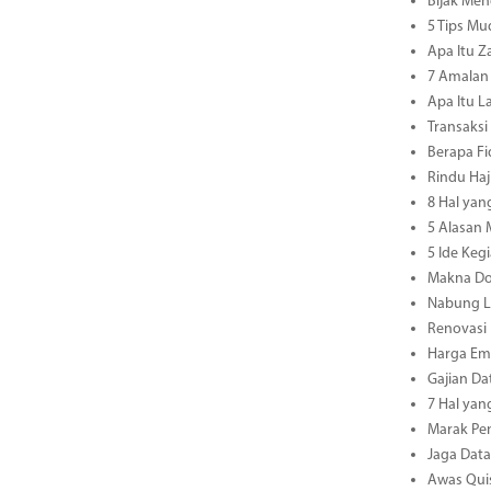
Bijak Men
5 Tips M
Apa Itu Z
7 Amalan 
Apa Itu L
Transaksi
Berapa Fi
Rindu Haj
8 Hal yan
5 Alasan
5 Ide Keg
Makna Do
Nabung L
Renovasi
Harga Ema
Gajian Da
7 Hal yan
Marak Pen
Jaga Dat
Awas Quis