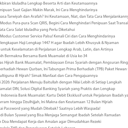
kbiran Iduladha Lengkap Beserta Arti dan Keutamaannya
ipuan Saat Gajian Makin Marak, Ini Cara Menghindarinya
uasa Tarwiyah dan Arafah? Ini Keutamaan, Niat, dan Tata Cara Menjalankann
odus Pura-pura Scan QRIS, Begini Cara Menghindari Penipuan Saat Transa
Tata Cara Salat Iduladha yang Perlu Diketahui
odus Customer Service Palsu! Kenali Ciri dan Cara Menghindarinya
rlengkapan Haji Lengkap 1447 H agar Ibadah Lebih Khusyuk & Nyaman
 untuk Keselamatan di Perjalanan Lengkap Arab, Latin, dan Artinya
bih Bermakna Bersama Bank Muamalat di Usia ke-34
mas Hijrah Bank Muamalat, Pembiayaan Emas Syariah dengan Angsuran Rin
erhadiah Hewan Qurban, Ini Tabungan Prima Berhadiah (TPB) Paket Hewan
ultiguna iB Hijrah? Simak Manfaat dan Cara Pengajuannya
i 2026: Perjalanan Menuju Baitullah dengan Nilai Lebih di Setiap Langkah
amalat DIN, Solusi Digital Banking Syariah yang Praktis dan Lengkap
i Indonesia Bank Muamalat: Kartu Debit Eksklusif untuk Perjalanan Ibadah
rram hingga Dzulhijjah, Ini Makna dan Keutamaan 12 Bulan Hijriah
kai Password yang Mudah Ditebak? Saatnya Lebih Waspada!
di Bulan Syawal yang Bisa Menjaga Semangat Ibadah Setelah Ramadan
 Doa Mendapat Kerja dan Amalan agar Dimudahkan Rezeki