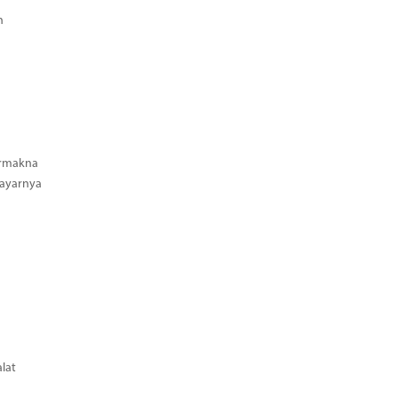
h
ermakna
Bayarnya
lat