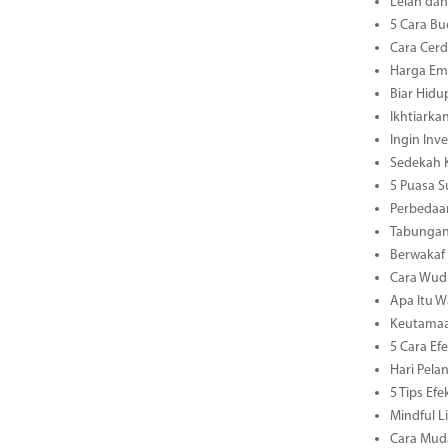
Lelah dan
5 Cara Bu
Cara Cerd
Harga Ema
Biar Hidu
Ikhtiarka
Ingin Inv
Sedekah K
5 Puasa S
Perbedaan
Tabungan
Berwakaf
Cara Wud
Apa Itu W
Keutamaa
5 Cara E
Hari Pel
5 Tips Ef
Mindful L
Cara Muda