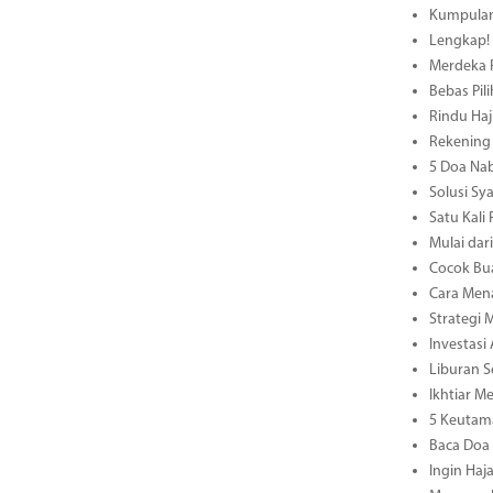
Kumpulan 
Lengkap! 
Merdeka R
Bebas Pil
Rindu Haj
Rekening 
5 Doa Nab
Solusi S
Satu Kali
Mulai dar
Cocok Bua
Cara Mena
Strategi
Investasi
Liburan 
Ikhtiar M
5 Keutam
Baca Doa 
Ingin Haj