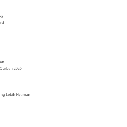
ya
ksi
gan
 Qurban 2026
 yang Lebih Nyaman