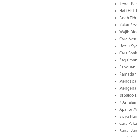
Kenali Pe
Hati-Hati
Adab Tidu
Kalau Rez
Wajib Dic
Cara Men
Udzur Sya
Cara Shal
Bagaiman
Panduan L
Ramadan 3
Mengapa 
Mengenal 
Isi Saldo
7 Amalan 
Apa Itu M
Biaya Haj
Cara Paka
Kenali Je