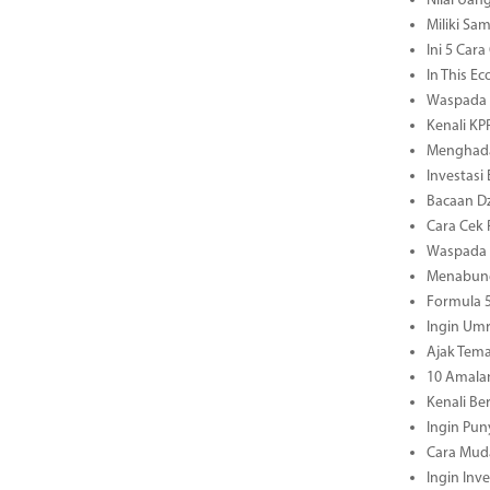
Nilai Uang
Miliki Sa
Ini 5 Car
In This E
Waspada S
Kenali KP
Menghadap
Investasi
Bacaan Dz
Cara Cek 
Waspada M
Menabung
Formula 5
Ingin Umr
Ajak Tema
10 Amala
Kenali B
Ingin Pun
Cara Mud
Ingin Inv