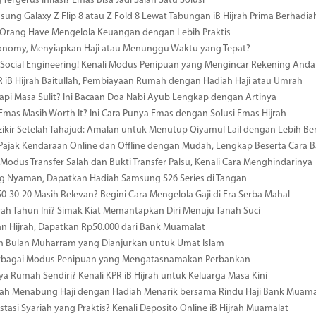
 Tergerus Inflasi? Emas Bisa Jadi Salah Satu Solusi
msung Galaxy Z Flip 8 atau Z Fold 8 Lewat Tabungan iB Hijrah Prima Berhadia
a Orang Have Mengelola Keuangan dengan Lebih Praktis
conomy, Menyiapkan Haji atau Menunggu Waktu yang Tepat?
ocial Engineering! Kenali Modus Penipuan yang Mengincar Rekening Anda
R iB Hijrah Baitullah, Pembiayaan Rumah dengan Hadiah Haji atau Umrah
i Masa Sulit? Ini Bacaan Doa Nabi Ayub Lengkap dengan Artinya
 Emas Masih Worth It? Ini Cara Punya Emas dengan Solusi Emas Hijrah
ikir Setelah Tahajud: Amalan untuk Menutup Qiyamul Lail dengan Lebih B
Pajak Kendaraan Online dan Offline dengan Mudah, Lengkap Beserta Cara 
odus Transfer Salah dan Bukti Transfer Palsu, Kenali Cara Menghindarinya
 Nyaman, Dapatkan Hadiah Samsung S26 Series di Tangan
0-30-20 Masih Relevan? Begini Cara Mengelola Gaji di Era Serba Mahal
ah Tahun Ini? Simak Kiat Memantapkan Diri Menuju Tanah Suci
n Hijrah, Dapatkan Rp50.000 dari Bank Muamalat
n Bulan Muharram yang Dianjurkan untuk Umat Islam
erbagai Modus Penipuan yang Mengatasnamakan Perbankan
ya Rumah Sendiri? Kenali KPR iB Hijrah untuk Keluarga Masa Kini
ah Menabung Haji dengan Hadiah Menarik bersama Rindu Haji Bank Muama
estasi Syariah yang Praktis? Kenali Deposito Online iB Hijrah Muamalat