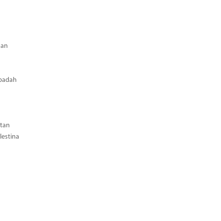
aan
Ibadah
tan
estina