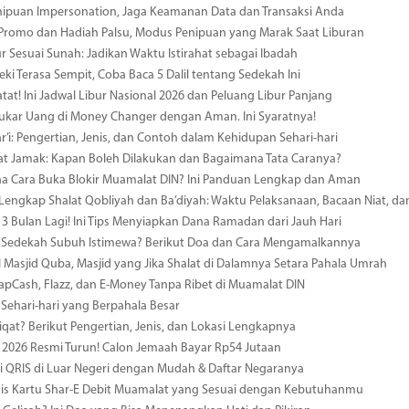
nipuan Impersonation, Jaga Keamanan Data dan Transaksi Anda
 Promo dan Hadiah Palsu, Modus Penipuan yang Marak Saat Liburan
r Sesuai Sunah: Jadikan Waktu Istirahat sebagai Ibadah
eki Terasa Sempit, Coba Baca 5 Dalil tentang Sedekah Ini
atat! Ini Jadwal Libur Nasional 2026 dan Peluang Libur Panjang
ukar Uang di Money Changer dengan Aman. Ini Syaratnya!
r’i: Pengertian, Jenis, dan Contoh dalam Kehidupan Sehari-hari
at Jamak: Kapan Boleh Dilakukan dan Bagaimana Tata Caranya?
a Cara Buka Blokir Muamalat DIN? Ini Panduan Lengkap dan Aman
engkap Shalat Qobliyah dan Ba’diyah: Waktu Pelaksanaan, Bacaan Niat, da
 Bulan Lagi! Ini Tips Menyiapkan Dana Ramadan dari Jauh Hari
Sedekah Subuh Istimewa? Berikut Doa dan Cara Mengamalkannya
Masjid Quba, Masjid yang Jika Shalat di Dalamnya Setara Pahala Umrah
 TapCash, Flazz, dan E-Money Tanpa Ribet di Muamalat DIN
Sehari-hari yang Berpahala Besar
iqat? Berikut Pengertian, Jenis, dan Lokasi Lengkapnya
i 2026 Resmi Turun! Calon Jemaah Bayar Rp54 Jutaan
i QRIS di Luar Negeri dengan Mudah & Daftar Negaranya
nis Kartu Shar-E Debit Muamalat yang Sesuai dengan Kebutuhanmu