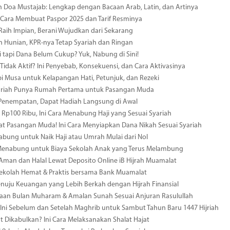
Doa Mustajab: Lengkap dengan Bacaan Arab, Latin, dan Artinya
Cara Membuat Paspor 2025 dan Tarif Resminya
aih Impian, Berani Wujudkan dari Sekarang
ih Hunian, KPR-nya Tetap Syariah dan Ringan
i tapi Dana Belum Cukup? Yuk, Nabung di Sini!
Tidak Aktif? Ini Penyebab, Konsekuensi, dan Cara Aktivasinya
i Musa untuk Kelapangan Hati, Petunjuk, dan Rezeki
yariah Punya Rumah Pertama untuk Pasangan Muda
 Penempatan, Dapat Hadiah Langsung di Awal
i Rp100 Ribu, Ini Cara Menabung Haji yang Sesuai Syariah
t Pasangan Muda! Ini Cara Menyiapkan Dana Nikah Sesuai Syariah
bung untuk Naik Haji atau Umrah Mulai dari Nol
 Menabung untuk Biaya Sekolah Anak yang Terus Melambung
 Aman dan Halal Lewat Deposito Online iB Hijrah Muamalat
Sekolah Hemat & Praktis bersama Bank Muamalat
enuju Keuangan yang Lebih Berkah dengan Hijrah Finansial
aan Bulan Muharam & Amalan Sunah Sesuai Anjuran Rasulullah
Ini Sebelum dan Setelah Maghrib untuk Sambut Tahun Baru 1447 Hijriah
at Dikabulkan? Ini Cara Melaksanakan Shalat Hajat