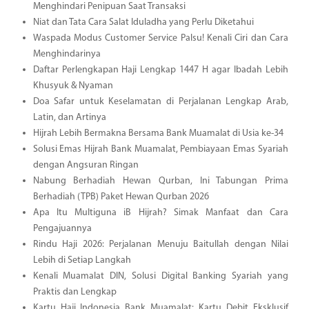
Menghindari Penipuan Saat Transaksi
Niat dan Tata Cara Salat Iduladha yang Perlu Diketahui
Waspada Modus Customer Service Palsu! Kenali Ciri dan Cara
Menghindarinya
Daftar Perlengkapan Haji Lengkap 1447 H agar Ibadah Lebih
Khusyuk & Nyaman
Doa Safar untuk Keselamatan di Perjalanan Lengkap Arab,
Latin, dan Artinya
Hijrah Lebih Bermakna Bersama Bank Muamalat di Usia ke-34
Solusi Emas Hijrah Bank Muamalat, Pembiayaan Emas Syariah
dengan Angsuran Ringan
Nabung Berhadiah Hewan Qurban, Ini Tabungan Prima
Berhadiah (TPB) Paket Hewan Qurban 2026
Apa Itu Multiguna iB Hijrah? Simak Manfaat dan Cara
Pengajuannya
Rindu Haji 2026: Perjalanan Menuju Baitullah dengan Nilai
Lebih di Setiap Langkah
Kenali Muamalat DIN, Solusi Digital Banking Syariah yang
Praktis dan Lengkap
Kartu Haji Indonesia Bank Muamalat: Kartu Debit Eksklusif