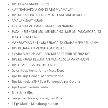
TIPS HEMAT AKHIR BULAN
KIAT TRANSAKSI AMAN DI ATM MUAMALAT
TIPS MENABUNG EFEKTIF MENJELANG AKHIR TAHUN
AMALAN SAAT HUJAN
ALASAN KAMU HARUS BANGET MENABUNG
JAGA KESEHATANMU MENJELANG MUSIM PANCAROBA DI
TENGAH PANDEMI
MANFAATKAN SKILL-MU SEBAGAI TAMBAHAN PEMASUKANMU
TIPS KEUANGAN MENGHADAPI RESESI
3 CARA MENGHEMAT UANGMU SAAT PSBB DIPERKETAT
TIPS MENJAGA KESEHATAN MENTAL SELAMA PANDEMI
TIPS OLAHRAGA UNTUK PEMULA
Gaya Hidup Hemat Untuk Masa Depan
Tips Belanja Hemat Saat New Normal
Tips Mengelola THR Saat Pandemic Virus Corona
Tips Hemat Selama Puasa
Jenis-Jenis Riba
Pengertian Maysir, Gharar, dan Riba
4 Tips Mudah Menabung Kurban