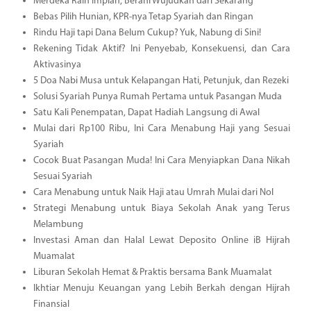
Merdeka Raih Impian, Berani Wujudkan dari Sekarang
Bebas Pilih Hunian, KPR-nya Tetap Syariah dan Ringan
Rindu Haji tapi Dana Belum Cukup? Yuk, Nabung di Sini!
Rekening Tidak Aktif? Ini Penyebab, Konsekuensi, dan Cara
Aktivasinya
5 Doa Nabi Musa untuk Kelapangan Hati, Petunjuk, dan Rezeki
Solusi Syariah Punya Rumah Pertama untuk Pasangan Muda
Satu Kali Penempatan, Dapat Hadiah Langsung di Awal
Mulai dari Rp100 Ribu, Ini Cara Menabung Haji yang Sesuai
Syariah
Cocok Buat Pasangan Muda! Ini Cara Menyiapkan Dana Nikah
Sesuai Syariah
Cara Menabung untuk Naik Haji atau Umrah Mulai dari Nol
Strategi Menabung untuk Biaya Sekolah Anak yang Terus
Melambung
Investasi Aman dan Halal Lewat Deposito Online iB Hijrah
Muamalat
Liburan Sekolah Hemat & Praktis bersama Bank Muamalat
Ikhtiar Menuju Keuangan yang Lebih Berkah dengan Hijrah
Finansial