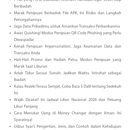
Beribadah
Marak Penipuan Berkedok File APK, Ini Risiko dan Langkah
Pencegahannya
Jaga Data Pribadimu untuk Amankan Transaksi Perbankanmu
Awas Quishing! Modus Penipuan QR Code Phishing yang Perlu
Diwaspadai
Kenali Penipuan Impersonation, Jaga Keamanan Data dan
Transaksi Anda
Hati-Hati Promo dan Hadiah Palsu, Modus Penipuan yang
Marak Saat Liburan
Adab Tidur Sesuai Sunah: Jadikan Waktu Istirahat sebagai
Ibadah
Kalau Rezeki Terasa Sempit, Coba Baca 5 Dalil tentang Sedekah
Ini
Wajib Dicatat! Ini Jadwal Libur Nasional 2026 dan Peluang
Libur Panjang
Cara Menukar Uang di Money Changer dengan Aman. Ini
Syaratnya!
Udzur Syar’i: Pengertian, Jenis, dan Contoh dalam Kehidupan