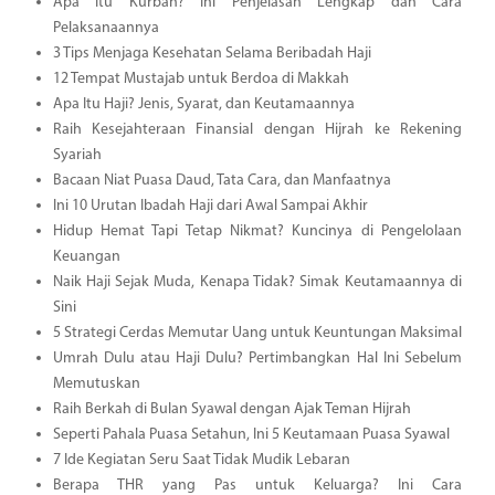
Apa Itu Kurban? Ini Penjelasan Lengkap dan Cara
Pelaksanaannya
3 Tips Menjaga Kesehatan Selama Beribadah Haji
12 Tempat Mustajab untuk Berdoa di Makkah
Apa Itu Haji? Jenis, Syarat, dan Keutamaannya
Raih Kesejahteraan Finansial dengan Hijrah ke Rekening
Syariah
Bacaan Niat Puasa Daud, Tata Cara, dan Manfaatnya
Ini 10 Urutan Ibadah Haji dari Awal Sampai Akhir
Hidup Hemat Tapi Tetap Nikmat? Kuncinya di Pengelolaan
Keuangan
Naik Haji Sejak Muda, Kenapa Tidak? Simak Keutamaannya di
Sini
5 Strategi Cerdas Memutar Uang untuk Keuntungan Maksimal
Umrah Dulu atau Haji Dulu? Pertimbangkan Hal Ini Sebelum
Memutuskan
Raih Berkah di Bulan Syawal dengan Ajak Teman Hijrah
Seperti Pahala Puasa Setahun, Ini 5 Keutamaan Puasa Syawal
7 Ide Kegiatan Seru Saat Tidak Mudik Lebaran
Berapa THR yang Pas untuk Keluarga? Ini Cara