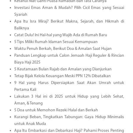
Ketahui Niat Ganti Puasa Ramadan dan Tata Caranya
Investasi Emas Aman & Mudah? Pilih Cicil Emas yang Sesuai
Syariah
Apa Itu Isra Miraj? Berikut Makna, Sejarah, dan Hikmah di
Baliknya
Catat Dulu! Ini Hal-hal yang Wajib Ada di Rumah Baru
5 Tips Miliki Rumah Idaman Sesuai Kemampuan
Waktu Penuh Berkah, Berikut Doa & Amalan Saat Hujan
Panduan Lengkap untuk Calon Jemaah Haji Reguler & Rincian
Biaya Haji 2025
5 Keutamaan Bulan Rajab dan Amalan yang Dianjurkan
Tetap Bijak Kelola Keuangan Meski PPN 12% Dibatalkan
9 Hal yang Harus Dipersiapkan Saat Akan Umrah untuk
Pertama Kali
Lakukan 3 Hal ini di 2025 untuk Hidup yang Lebih Sehat,
Aman, & Tenang
5 Doa untuk Memohon Rezeki Halal dan Berkah
Kurangi Beban, Tingkatkan Tabungan: Gaya Hidup Minimalis
untuk Anak Muda
Apa Itu Embarkasi dan Debarkasi Haji? Pahami Proses Penting