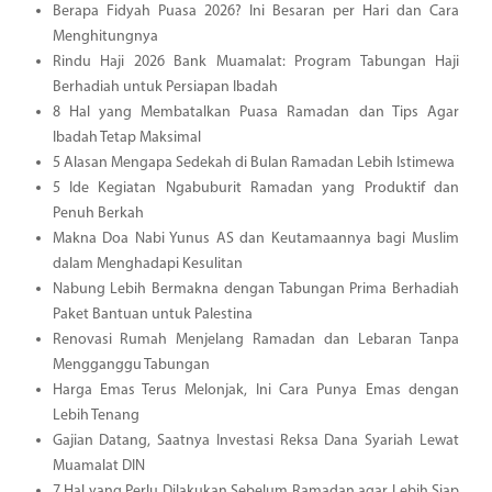
Berapa Fidyah Puasa 2026? Ini Besaran per Hari dan Cara
Menghitungnya
Rindu Haji 2026 Bank Muamalat: Program Tabungan Haji
Berhadiah untuk Persiapan Ibadah
8 Hal yang Membatalkan Puasa Ramadan dan Tips Agar
Ibadah Tetap Maksimal
5 Alasan Mengapa Sedekah di Bulan Ramadan Lebih Istimewa
5 Ide Kegiatan Ngabuburit Ramadan yang Produktif dan
Penuh Berkah
Makna Doa Nabi Yunus AS dan Keutamaannya bagi Muslim
dalam Menghadapi Kesulitan
Nabung Lebih Bermakna dengan Tabungan Prima Berhadiah
Paket Bantuan untuk Palestina
Renovasi Rumah Menjelang Ramadan dan Lebaran Tanpa
Mengganggu Tabungan
Harga Emas Terus Melonjak, Ini Cara Punya Emas dengan
Lebih Tenang
Gajian Datang, Saatnya Investasi Reksa Dana Syariah Lewat
Muamalat DIN
7 Hal yang Perlu Dilakukan Sebelum Ramadan agar Lebih Siap