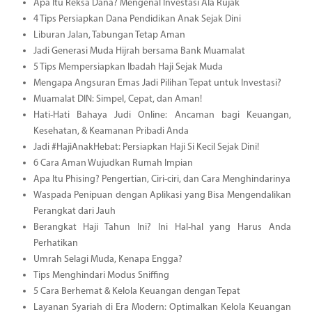
Apa Itu Reksa Dana? Mengenal Investasi Ala Rujak
4 Tips Persiapkan Dana Pendidikan Anak Sejak Dini
Liburan Jalan, Tabungan Tetap Aman
Jadi Generasi Muda Hijrah bersama Bank Muamalat
5 Tips Mempersiapkan Ibadah Haji Sejak Muda
Mengapa Angsuran Emas Jadi Pilihan Tepat untuk Investasi?
Muamalat DIN: Simpel, Cepat, dan Aman!
Hati-Hati Bahaya Judi Online: Ancaman bagi Keuangan,
Kesehatan, & Keamanan Pribadi Anda
Jadi #HajiAnakHebat: Persiapkan Haji Si Kecil Sejak Dini!
6 Cara Aman Wujudkan Rumah Impian
Apa Itu Phising? Pengertian, Ciri-ciri, dan Cara Menghindarinya
Waspada Penipuan dengan Aplikasi yang Bisa Mengendalikan
Perangkat dari Jauh
Berangkat Haji Tahun Ini? Ini Hal-hal yang Harus Anda
Perhatikan
Umrah Selagi Muda, Kenapa Engga?
Tips Menghindari Modus Sniffing
5 Cara Berhemat & Kelola Keuangan dengan Tepat
Layanan Syariah di Era Modern: Optimalkan Kelola Keuangan