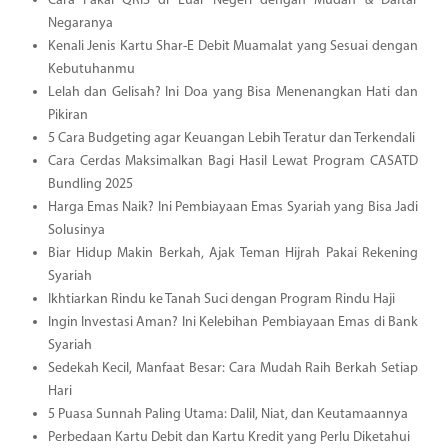
Cara Pakai QRIS di Luar Negeri dengan Mudah & Daftar
Negaranya
Kenali Jenis Kartu Shar-E Debit Muamalat yang Sesuai dengan
Kebutuhanmu
Lelah dan Gelisah? Ini Doa yang Bisa Menenangkan Hati dan
Pikiran
5 Cara Budgeting agar Keuangan Lebih Teratur dan Terkendali
Cara Cerdas Maksimalkan Bagi Hasil Lewat Program CASATD
Bundling 2025
Harga Emas Naik? Ini Pembiayaan Emas Syariah yang Bisa Jadi
Solusinya
Biar Hidup Makin Berkah, Ajak Teman Hijrah Pakai Rekening
Syariah
Ikhtiarkan Rindu ke Tanah Suci dengan Program Rindu Haji
Ingin Investasi Aman? Ini Kelebihan Pembiayaan Emas di Bank
Syariah
Sedekah Kecil, Manfaat Besar: Cara Mudah Raih Berkah Setiap
Hari
5 Puasa Sunnah Paling Utama: Dalil, Niat, dan Keutamaannya
Perbedaan Kartu Debit dan Kartu Kredit yang Perlu Diketahui