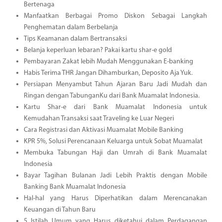
Bertenaga
Manfaatkan Berbagai Promo Diskon Sebagai Langkah
Penghematan dalam Berbelanja
Tips Keamanan dalam Bertransaksi
Belanja keperluan lebaran? Pakai kartu shar-e gold
Pembayaran Zakat lebih Mudah Menggunakan E-banking
Habis Terima THR Jangan Dihamburkan, Deposito Aja Yuk.
Persiapan Menyambut Tahun Ajaran Baru Jadi Mudah dan
Ringan dengan TabunganKu dari Bank Muamalat Indonesia.
Kartu Shar-e dari Bank Muamalat Indonesia untuk
Kemudahan Transaksi saat Traveling ke Luar Negeri
Cara Registrasi dan Aktivasi Muamalat Mobile Banking
KPR 5%, Solusi Perencanaan Keluarga untuk Sobat Muamalat
Membuka Tabungan Haji dan Umrah di Bank Muamalat
Indonesia
Bayar Tagihan Bulanan Jadi Lebih Praktis dengan Mobile
Banking Bank Muamalat Indonesia
Hal-hal yang Harus Diperhatikan dalam Merencanakan
Keuangan di Tahun Baru
5 Istilah Umum yang Harus diketahui dalam Perdagangan