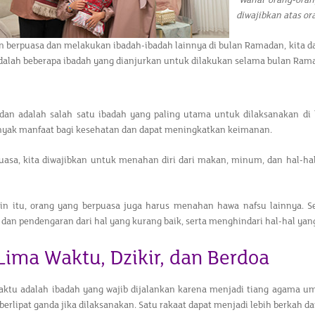
"Wahai orang-ora
diwajibkan atas o
n berpuasa dan melakukan ibadah-ibadah lainnya di bulan Ramadan, kita d
adalah beberapa ibadah yang dianjurkan untuk dilakukan selama bulan Ram
an adalah salah satu ibadah yang paling utama untuk dilaksanakan di b
nyak manfaat bagi kesehatan dan dapat meningkatkan keimanan.
uasa, kita diwajibkan untuk menahan diri dari makan, minum, dan hal-h
in itu, orang yang berpuasa juga harus menahan hawa nafsu lainnya. S
 dan pendengaran dari hal yang kurang baik, serta menghindari hal-hal yan
 Lima Waktu, Dzikir, dan Berdoa
waktu adalah ibadah yang wajib dijalankan karena menjadi tiang agama u
berlipat ganda jika dilaksanakan. Satu rakaat dapat menjadi lebih berkah da