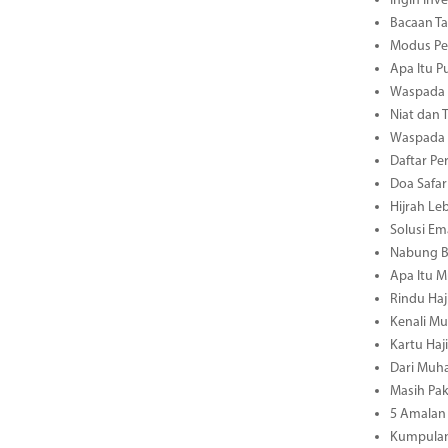
Ingin Inv
Bacaan Ta
Modus Pen
Apa Itu P
Waspada M
Niat dan 
Waspada M
Daftar Pe
Doa Safar
Hijrah Le
Solusi E
Nabung B
Apa Itu M
Rindu Haj
Kenali Mu
Kartu Haj
Dari Muha
Masih Pa
5 Amalan 
Kumpulan