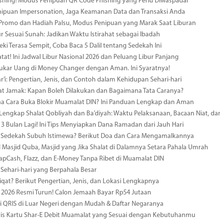
hing! Modus Penipuan QR Code Phishing yang Perlu Diwaspadai
nipuan Impersonation, Jaga Keamanan Data dan Transaksi Anda
 Promo dan Hadiah Palsu, Modus Penipuan yang Marak Saat Liburan
r Sesuai Sunah: Jadikan Waktu Istirahat sebagai Ibadah
eki Terasa Sempit, Coba Baca 5 Dalil tentang Sedekah Ini
atat! Ini Jadwal Libur Nasional 2026 dan Peluang Libur Panjang
ukar Uang di Money Changer dengan Aman. Ini Syaratnya!
r’i: Pengertian, Jenis, dan Contoh dalam Kehidupan Sehari-hari
at Jamak: Kapan Boleh Dilakukan dan Bagaimana Tata Caranya?
a Cara Buka Blokir Muamalat DIN? Ini Panduan Lengkap dan Aman
engkap Shalat Qobliyah dan Ba’diyah: Waktu Pelaksanaan, Bacaan Niat, da
 Bulan Lagi! Ini Tips Menyiapkan Dana Ramadan dari Jauh Hari
Sedekah Subuh Istimewa? Berikut Doa dan Cara Mengamalkannya
Masjid Quba, Masjid yang Jika Shalat di Dalamnya Setara Pahala Umrah
 TapCash, Flazz, dan E-Money Tanpa Ribet di Muamalat DIN
Sehari-hari yang Berpahala Besar
iqat? Berikut Pengertian, Jenis, dan Lokasi Lengkapnya
i 2026 Resmi Turun! Calon Jemaah Bayar Rp54 Jutaan
i QRIS di Luar Negeri dengan Mudah & Daftar Negaranya
nis Kartu Shar-E Debit Muamalat yang Sesuai dengan Kebutuhanmu