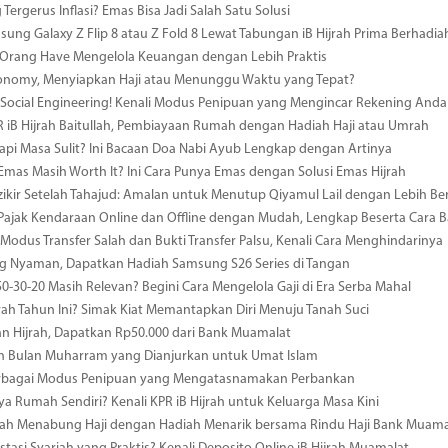
 Tergerus Inflasi? Emas Bisa Jadi Salah Satu Solusi
msung Galaxy Z Flip 8 atau Z Fold 8 Lewat Tabungan iB Hijrah Prima Berhadia
a Orang Have Mengelola Keuangan dengan Lebih Praktis
conomy, Menyiapkan Haji atau Menunggu Waktu yang Tepat?
ocial Engineering! Kenali Modus Penipuan yang Mengincar Rekening Anda
R iB Hijrah Baitullah, Pembiayaan Rumah dengan Hadiah Haji atau Umrah
i Masa Sulit? Ini Bacaan Doa Nabi Ayub Lengkap dengan Artinya
 Emas Masih Worth It? Ini Cara Punya Emas dengan Solusi Emas Hijrah
ikir Setelah Tahajud: Amalan untuk Menutup Qiyamul Lail dengan Lebih B
Pajak Kendaraan Online dan Offline dengan Mudah, Lengkap Beserta Cara 
odus Transfer Salah dan Bukti Transfer Palsu, Kenali Cara Menghindarinya
 Nyaman, Dapatkan Hadiah Samsung S26 Series di Tangan
0-30-20 Masih Relevan? Begini Cara Mengelola Gaji di Era Serba Mahal
ah Tahun Ini? Simak Kiat Memantapkan Diri Menuju Tanah Suci
n Hijrah, Dapatkan Rp50.000 dari Bank Muamalat
n Bulan Muharram yang Dianjurkan untuk Umat Islam
erbagai Modus Penipuan yang Mengatasnamakan Perbankan
ya Rumah Sendiri? Kenali KPR iB Hijrah untuk Keluarga Masa Kini
ah Menabung Haji dengan Hadiah Menarik bersama Rindu Haji Bank Muama