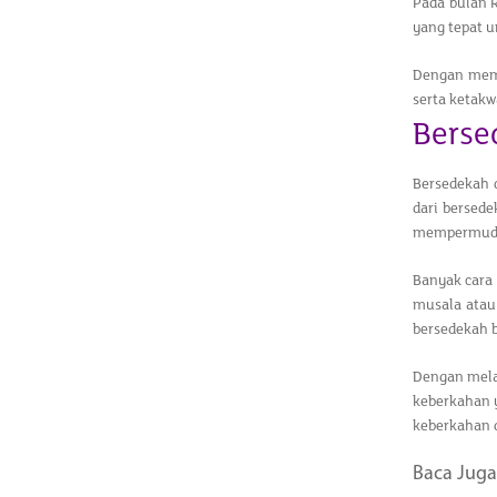
Pada bulan 
yang tepat 
Dengan memb
serta ketak
Bers
Bersedekah 
dari bersede
mempermudah
Banyak cara
musala atau
bersedekah b
Dengan mela
keberkahan y
keberkahan d
Baca Juga