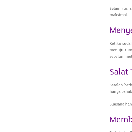
Selain itu,
maksimal.
Menye
Ketika suda
menuju ruma
sebelum mel
Salat
Setelah berb
hanya pahala
Suasana hang
Memba