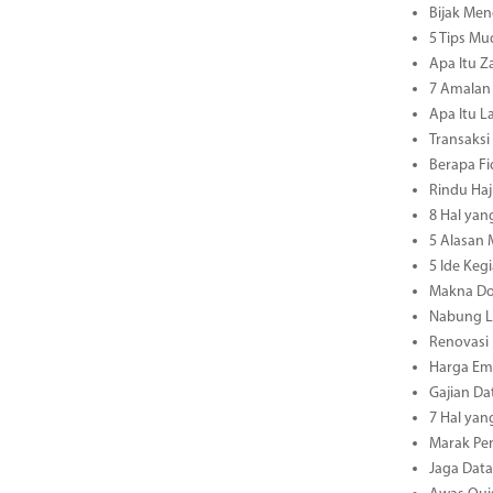
Bijak Men
5 Tips M
Apa Itu Z
7 Amalan 
Apa Itu L
Transaksi
Berapa Fi
Rindu Haj
8 Hal yan
5 Alasan
5 Ide Keg
Makna Do
Nabung L
Renovasi
Harga Ema
Gajian Da
7 Hal yan
Marak Pen
Jaga Dat