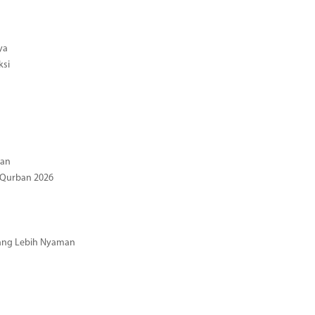
ya
ksi
gan
 Qurban 2026
 yang Lebih Nyaman