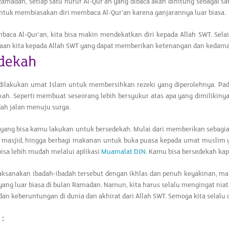
Ramadan, setiap satu huruf Al-Qur'an yang dibaca akan dihitung sebagai 
untuk membiasakan diri membaca Al-Qur'an karena ganjarannya luar biasa.
aca Al-Qur'an, kita bisa makin mendekatkan diri kepada Allah SWT. Sel
waan kita kepada Allah SWT yang dapat memberikan ketenangan dan kedamai
edekah
dilakukan umat Islam untuk membersihkan rezeki yang diperolehnya. Pad
kah. Seperti membuat seseorang lebih bersyukur atas apa yang dimilikiny
 jalan menuju surga.
 yang bisa kamu lakukan untuk bersedekah. Mulai dari memberikan sebag
 masjid, hingga berbagi makanan untuk buka puasa kepada umat muslim 
isa lebih mudah melalui aplikasi
Muamalat DIN
. Kamu bisa bersedekah ka
ksanakan ibadah-ibadah tersebut dengan ikhlas dan penuh keyakinan, ma
ang luar biasa di bulan Ramadan. Namun, kita harus selalu mengingat nia
an keberuntungan di dunia dan akhirat dari Allah SWT. Semoga kita selalu
 :