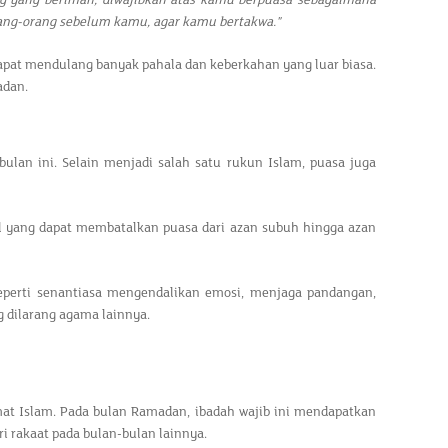
ng yang beriman, diwajibkan atas kamu berpuasa sebagaimana
rang-orang sebelum kamu, agar kamu bertakwa."
apat mendulang banyak pahala dan keberkahan yang luar biasa.
adan.
ulan ini. Selain menjadi salah satu rukun Islam, puasa juga
al yang dapat membatalkan puasa dari azan subuh hingga azan
eperti senantiasa mengendalikan emosi, menjaga pandangan,
g dilarang agama lainnya.
mat Islam. Pada bulan Ramadan, ibadah wajib ini mendapatkan
ri rakaat pada bulan-bulan lainnya.