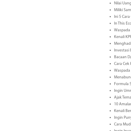
Nilai Uang
Miliki Sa
Ini 5 Car
In This E
Waspada S
Kenali KP
Menghadap
Investasi
Bacaan Dz
Cara Cek 
Waspada M
Menabung
Formula 5
Ingin Umr
Ajak Tema
10 Amala
Kenali B
Ingin Pun
Cara Mud