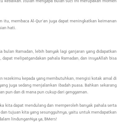
satu kebaikan. Itulah mengapa bulan suci ini merupakan momen
ain itu, membaca Al-Qur'an juga dapat meningkatkan keimanan
an hati.
a bulan Ramadan, lebih banyak lagi ganjaran yang didapatkan
a, dapat melipatgandakan pahala Ramadan, dan insyaAllah bisa
ian rezekimu kepada yang membutuhkan, mengisi kotak amal di
yang juga sedang menjalankan ibadah puasa. Bahkan sekarang
pan pun dan di mana pun cukup dari genggaman.
ka kita dapat mendulang dan memperoleh banyak pahala serta
t dan tujuan kita yang sesungguhnya, yaitu untuk mendapatkan
 dalam lindunganNya ya, BMers!