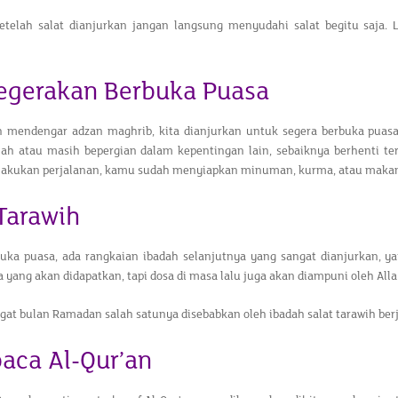
 setelah salat dianjurkan jangan langsung menyudahi salat begitu saja
gerakan Berbuka Puasa
h mendengar adzan maghrib, kita dianjurkan untuk segera berbuka puasa.
h atau masih bepergian dalam kepentingan lain, sebaiknya berhenti ter
akukan perjalanan, kamu sudah menyiapkan minuman, kurma, atau makan
 Tarawih
uka puasa, ada rangkaian ibadah selanjutnya yang sangat dianjurkan, yai
 yang akan didapatkan, tapi dosa di masa lalu juga akan diampuni oleh Alla
at bulan Ramadan salah satunya disebabkan oleh ibadah salat tarawih berj
ca Al-Qur’an