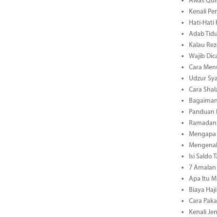
Awas Quis
Kenali Pe
Hati-Hati
Adab Tidu
Kalau Rez
Wajib Dic
Cara Men
Udzur Sya
Cara Shal
Bagaiman
Panduan L
Ramadan 3
Mengapa 
Mengenal 
Isi Saldo
7 Amalan 
Apa Itu M
Biaya Haj
Cara Paka
Kenali Je