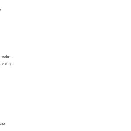
h
ermakna
Bayarnya
lat