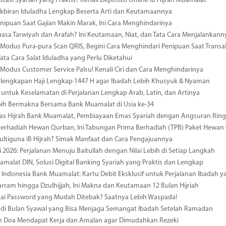
estasi Syariah yang Praktis? Kenali Deposito Online iB Hijrah Muamalat
kbiran Iduladha Lengkap Beserta Arti dan Keutamaannya
ipuan Saat Gajian Makin Marak, Ini Cara Menghindarinya
uasa Tarwiyah dan Arafah? Ini Keutamaan, Niat, dan Tata Cara Menjalankann
odus Pura-pura Scan QRIS, Begini Cara Menghindari Penipuan Saat Transa
Tata Cara Salat Iduladha yang Perlu Diketahui
odus Customer Service Palsu! Kenali Ciri dan Cara Menghindarinya
rlengkapan Haji Lengkap 1447 H agar Ibadah Lebih Khusyuk & Nyaman
 untuk Keselamatan di Perjalanan Lengkap Arab, Latin, dan Artinya
bih Bermakna Bersama Bank Muamalat di Usia ke-34
mas Hijrah Bank Muamalat, Pembiayaan Emas Syariah dengan Angsuran Rin
erhadiah Hewan Qurban, Ini Tabungan Prima Berhadiah (TPB) Paket Hewan
ultiguna iB Hijrah? Simak Manfaat dan Cara Pengajuannya
i 2026: Perjalanan Menuju Baitullah dengan Nilai Lebih di Setiap Langkah
amalat DIN, Solusi Digital Banking Syariah yang Praktis dan Lengkap
i Indonesia Bank Muamalat: Kartu Debit Eksklusif untuk Perjalanan Ibadah
rram hingga Dzulhijjah, Ini Makna dan Keutamaan 12 Bulan Hijriah
kai Password yang Mudah Ditebak? Saatnya Lebih Waspada!
di Bulan Syawal yang Bisa Menjaga Semangat Ibadah Setelah Ramadan
 Doa Mendapat Kerja dan Amalan agar Dimudahkan Rezeki