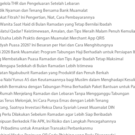
gelola THR dan Pengeluaran Setelah Lebaran
udik Nyaman dan Tenang Bersama Bank Muamalat
akat Fitrah? Ini Pengertian, Niat, Cara Pembayarannya
Wanita Saat Haid di Bulan Ramadan yang Tetap Bernilai Ibadah
ailatul Qadar? Keistimewaan, Amalan, dan Tips Meraih Malam Penuh Kemuli
 Usaha Lebih Praktis dengan Muamalat Merchant App QRIS
dyah Puasa 2026? Ini Besaran per Hari dan Cara Menghitungnya
i 2026 Bank Muamalat: Program Tabungan Haji Berhadiah untuk Persiapan 
g Membatalkan Puasa Ramadan dan Tips Agar Ibadah Tetap Maksimal
 Mengapa Sedekah di Bulan Ramadan Lebih Istimewa
iatan Ngabuburit Ramadan yang Produktif dan Penuh Berkah
a Nabi Yunus AS dan Keutamaannya bagi Muslim dalam Menghadapi Kesuli
ebih Bermakna dengan Tabungan Prima Berhadiah Paket Bantuan untuk Pal
 Rumah Menjelang Ramadan dan Lebaran Tanpa Mengganggu Tabungan
s Terus Melonjak, Ini Cara Punya Emas dengan Lebih Tenang
tang, Saatnya Investasi Reksa Dana Syariah Lewat Muamalat DIN
g Perlu Dilakukan Sebelum Ramadan agar Lebih Siap Beribadah
ipuan Berkedok File APK, Ini Risiko dan Langkah Pencegahannya
a Pribadimu untuk Amankan Transaksi Perbankanmu