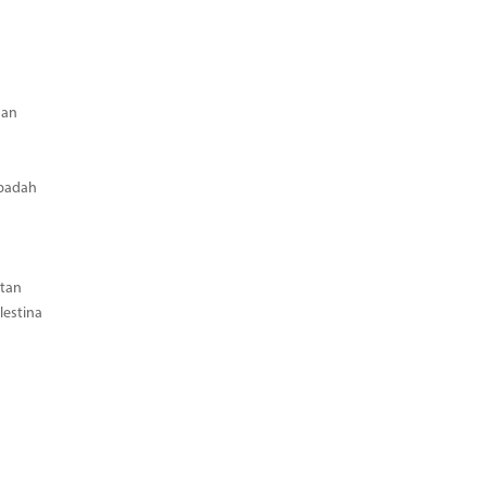
aan
Ibadah
tan
estina