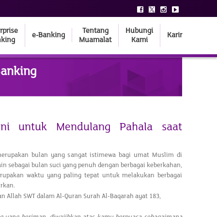
rprise
Tentang
Hubungi
e-Banking
Karir
king
Muamalat
Kami
Banking
Ini untuk Mendulang Pahala saat
rupakan bulan yang sangat istimewa bagi umat Muslim di
ain sebagai bulan suci yang penuh dengan berbagai keberkahan,
erupakan waktu yang paling tepat untuk melakukan berbagai
rkan.
n Allah SWT dalam Al-Quran Surah Al-Baqarah ayat 183,