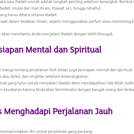
a cara ibadah umrah adalah langkah penting sebelum berangkat. Berikut ya
adah, mulai dari niat ihram, thawaf, sa’i, hingga tahallul.
ang harus dibaca selama ibadah.
 saat dalam keadaan ihram, seperti menggunakan parfum atau memotong k
ni akan membantu Anda menjalani ibadah dengan lebih khusyuk.
siapan Mental dan Spiritual
hanya tentang perjalanan fisik tetapi juga persiapan mental dan spiritual. 
 doa, dzikir, dan istighfar sebelum keberangkatan.
niat yang tulus untuk menjalani ibadah demi mendapatkan rida Allah Subh
n kesabaran karena Anda akan berinteraksi dengan banyak orang dari berb
ps Menghadapi Perjalanan Jauh
 mempersiapkan diri untuk perjalanan yang panjang: