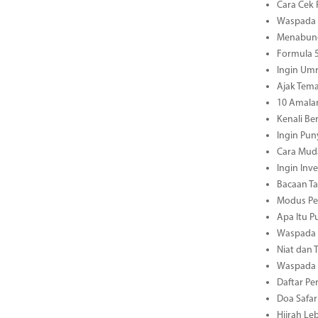
Cara Cek 
Waspada M
Menabung
Formula 5
Ingin Umr
Ajak Tema
10 Amala
Kenali B
Ingin Pun
Cara Mud
Ingin Inv
Bacaan Ta
Modus Pen
Apa Itu P
Waspada M
Niat dan 
Waspada M
Daftar Pe
Doa Safar
Hijrah Le