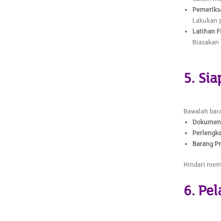
Pemeriks
Lakukan 
Latihan F
Biasakan 
5. Si
Bawalah bar
Dokumen 
Perlengk
Barang Pr
Hindari memb
6. Pe