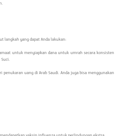
n.
kut langkah yang dapat Anda lakukan:
maat untuk menyiapkan dana untuk umrah secara konsisten
 Suci.
i penukaran uang di Arab Saudi. Anda juga bisa menggunakan
 mendapatkan vaksin influenza untuk perlindungan ekstra.