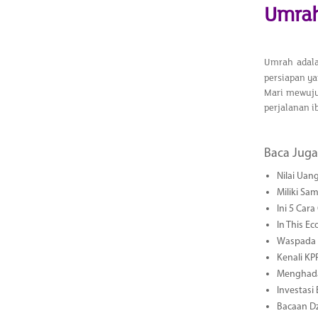
Umrah
Umrah adala
persiapan ya
Mari mewuju
perjalanan 
Baca Juga
Nilai Uang
Miliki Sa
Ini 5 Car
In This E
Waspada S
Kenali KP
Menghadap
Investasi
Bacaan Dz