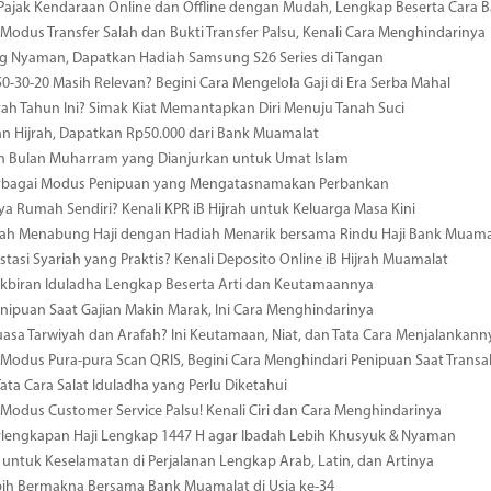
Pajak Kendaraan Online dan Offline dengan Mudah, Lengkap Beserta Cara 
odus Transfer Salah dan Bukti Transfer Palsu, Kenali Cara Menghindarinya
 Nyaman, Dapatkan Hadiah Samsung S26 Series di Tangan
0-30-20 Masih Relevan? Begini Cara Mengelola Gaji di Era Serba Mahal
ah Tahun Ini? Simak Kiat Memantapkan Diri Menuju Tanah Suci
n Hijrah, Dapatkan Rp50.000 dari Bank Muamalat
n Bulan Muharram yang Dianjurkan untuk Umat Islam
erbagai Modus Penipuan yang Mengatasnamakan Perbankan
ya Rumah Sendiri? Kenali KPR iB Hijrah untuk Keluarga Masa Kini
ah Menabung Haji dengan Hadiah Menarik bersama Rindu Haji Bank Muama
estasi Syariah yang Praktis? Kenali Deposito Online iB Hijrah Muamalat
kbiran Iduladha Lengkap Beserta Arti dan Keutamaannya
ipuan Saat Gajian Makin Marak, Ini Cara Menghindarinya
uasa Tarwiyah dan Arafah? Ini Keutamaan, Niat, dan Tata Cara Menjalankann
odus Pura-pura Scan QRIS, Begini Cara Menghindari Penipuan Saat Transa
Tata Cara Salat Iduladha yang Perlu Diketahui
odus Customer Service Palsu! Kenali Ciri dan Cara Menghindarinya
rlengkapan Haji Lengkap 1447 H agar Ibadah Lebih Khusyuk & Nyaman
 untuk Keselamatan di Perjalanan Lengkap Arab, Latin, dan Artinya
bih Bermakna Bersama Bank Muamalat di Usia ke-34