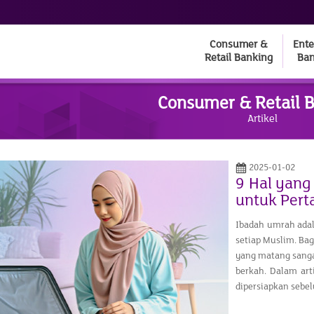
Consumer &
Ente
Retail Banking
Ban
Consumer & Retail 
Artikel
2025-01-02
9 Hal yang
untuk Pert
Ibadah umrah adala
setiap Muslim. Ba
yang matang sangat
berkah. Dalam art
dipersiapkan sebe