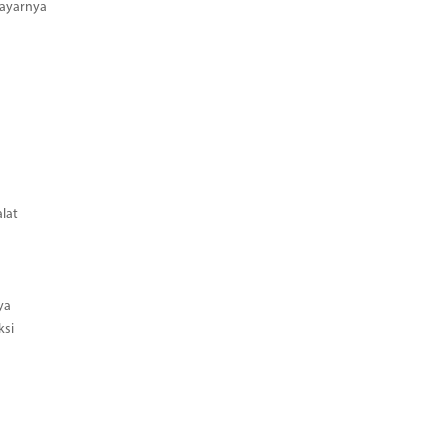
Bayarnya
lat
ya
ksi