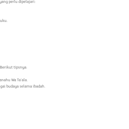
ng perlu dipelajari:
uku.
Berikut tipsnya:
anahu Wa Ta’ala.
agai budaya selama ibadah.