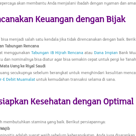
 tepercaya akan membantu Anda menjalani ibadah dengan nyaman dan ama
ncanakan Keuangan dengan Bijak
bisa menjadi salah satu kendala jika tidak direncanakan dengan baik. Beri
an Tabungan Rencana
pat menggunakan
Tabungan iB Hijrah Rencana
atau
Dana Impian
Bank Mua
u dan nominalnya bisa diatur agar bisa semakin cepat untuk pergi ke Tanah
Mata Uang ke Riyal Saudi
 uang secukupnya sebelum berangkat untuk menghindari kesulitan mencar
r-E Debit Muamalat
untuk kemudahan transaksi selama di sana.
rsiapkan Kesehatan dengan Optimal
h membutuhkan stamina yang baik. Berikut persiapannya:
 Wajib
ningitis adalah syarat wajib sebelum keberangkatan. Anda juga disarankan