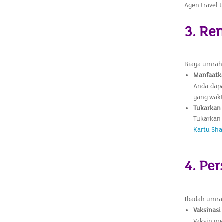
Agen travel
3. Re
Biaya umrah 
Manfaatk
Anda da
yang wakt
Tukarkan 
Tukarkan
Kartu Sha
4. Pe
Ibadah umra
Vaksinasi
Vaksin me