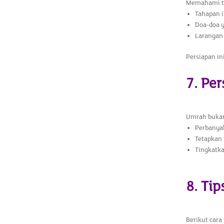
Memahami tat
Tahapan ib
Doa-doa y
Larangan
Persiapan i
7. Per
Umrah bukan 
Perbanyak
Tetapkan 
Tingkatka
8. Ti
Berikut cara