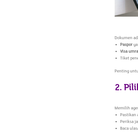
Dokumen ada
Paspor
ya
Visa umr
Tiket pen
Penting unt
2. Pil
Memilih agen
Pastikan 
Periksa j
Baca ulas