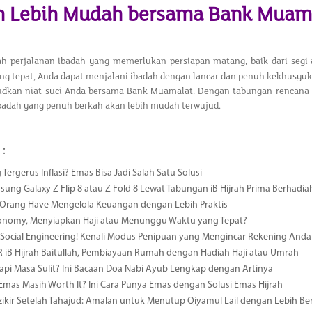
 Lebih Mudah bersama Bank Muam
h perjalanan ibadah yang memerlukan persiapan matang, baik dari segi 
ng tepat, Anda dapat menjalani ibadah dengan lancar dan penuh kekhusyuk
dkan niat suci Anda bersama Bank Muamalat. Dengan tabungan rencana um
ibadah yang penuh berkah akan lebih mudah terwujud.
 :
 Tergerus Inflasi? Emas Bisa Jadi Salah Satu Solusi
msung Galaxy Z Flip 8 atau Z Fold 8 Lewat Tabungan iB Hijrah Prima Berhadia
a Orang Have Mengelola Keuangan dengan Lebih Praktis
conomy, Menyiapkan Haji atau Menunggu Waktu yang Tepat?
ocial Engineering! Kenali Modus Penipuan yang Mengincar Rekening Anda
R iB Hijrah Baitullah, Pembiayaan Rumah dengan Hadiah Haji atau Umrah
i Masa Sulit? Ini Bacaan Doa Nabi Ayub Lengkap dengan Artinya
 Emas Masih Worth It? Ini Cara Punya Emas dengan Solusi Emas Hijrah
ikir Setelah Tahajud: Amalan untuk Menutup Qiyamul Lail dengan Lebih B