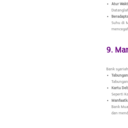
Atur Wakt
Datanglah
Beradapt
Suhu di 
mencegah 
9. Ma
Bank syaria
Tabungan
Tabungan
Kartu Deb
Seperti K
Manfaatk
Bank Mua
dan menda