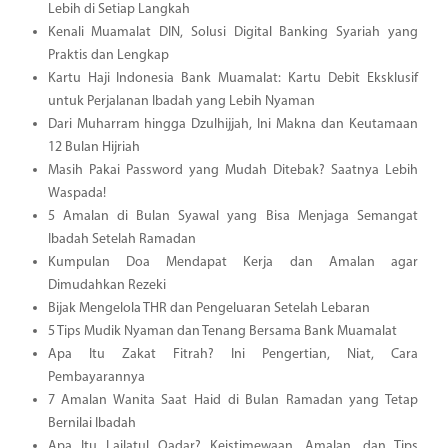
Lebih di Setiap Langkah
Kenali Muamalat DIN, Solusi Digital Banking Syariah yang
Praktis dan Lengkap
Kartu Haji Indonesia Bank Muamalat: Kartu Debit Eksklusif
untuk Perjalanan Ibadah yang Lebih Nyaman
Dari Muharram hingga Dzulhijjah, Ini Makna dan Keutamaan
12 Bulan Hijriah
Masih Pakai Password yang Mudah Ditebak? Saatnya Lebih
Waspada!
5 Amalan di Bulan Syawal yang Bisa Menjaga Semangat
Ibadah Setelah Ramadan
Kumpulan Doa Mendapat Kerja dan Amalan agar
Dimudahkan Rezeki
Bijak Mengelola THR dan Pengeluaran Setelah Lebaran
5 Tips Mudik Nyaman dan Tenang Bersama Bank Muamalat
Apa Itu Zakat Fitrah? Ini Pengertian, Niat, Cara
Pembayarannya
7 Amalan Wanita Saat Haid di Bulan Ramadan yang Tetap
Bernilai Ibadah
Apa Itu Lailatul Qadar? Keistimewaan, Amalan, dan Tips