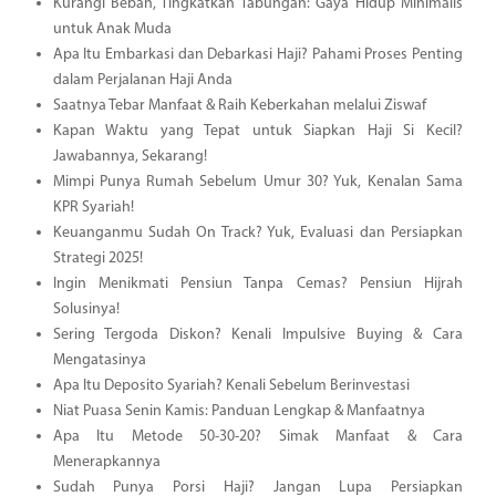
Kurangi Beban, Tingkatkan Tabungan: Gaya Hidup Minimalis
untuk Anak Muda
Apa Itu Embarkasi dan Debarkasi Haji? Pahami Proses Penting
dalam Perjalanan Haji Anda
Saatnya Tebar Manfaat & Raih Keberkahan melalui Ziswaf
Kapan Waktu yang Tepat untuk Siapkan Haji Si Kecil?
Jawabannya, Sekarang!
Mimpi Punya Rumah Sebelum Umur 30? Yuk, Kenalan Sama
KPR Syariah!
Keuanganmu Sudah On Track? Yuk, Evaluasi dan Persiapkan
Strategi 2025!
Ingin Menikmati Pensiun Tanpa Cemas? Pensiun Hijrah
Solusinya!
Sering Tergoda Diskon? Kenali Impulsive Buying & Cara
Mengatasinya
Apa Itu Deposito Syariah? Kenali Sebelum Berinvestasi
Niat Puasa Senin Kamis: Panduan Lengkap & Manfaatnya
Apa Itu Metode 50-30-20? Simak Manfaat & Cara
Menerapkannya
Sudah Punya Porsi Haji? Jangan Lupa Persiapkan