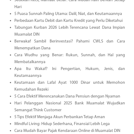
Sedekah Kecil, Manfaat Besar: Cara Mudah Raih Berkah Setiap
Hari
5 Puasa Sunnah Paling Utama: Dalil, Niat, dan Keutamaannya
Perbedaan Kartu Debit dan Kartu Kredit yang Perlu Diketahui
Tabungan Kurban 2026 Lebih Terencana Lewat Dana Impian
Muamalat DIN
Berwakaf Sambil Berinvestasi? Pahami CWLS dan Cara
Menempatkan Dana
Cara Wudhu yang Benar: Rukun, Sunnah, dan Hal yang
Membatalkannya
Apa Itu Wakaf? Ini Pengertian, Hukum, Jenis, dan
Keutamaannya
Keutamaan dan Lafal Ayat 1000 Dinar untuk Memohon
Kemudahan Rezeki
5 Cara Efektif Merencanakan Dana Pensiun dengan Nyaman
Hari Pelanggan Nasional 2025 Bank Muamalat Wujudkan
Semangat Think Customer
5 Tips Efektif Menjaga Akun Perbankan Tetap Aman
Mindful Living: Hidup Sederhana, Finansial Lebih Lega
Cara Mudah Bayar Pajak Kendaraan Online di Muamalat DIN