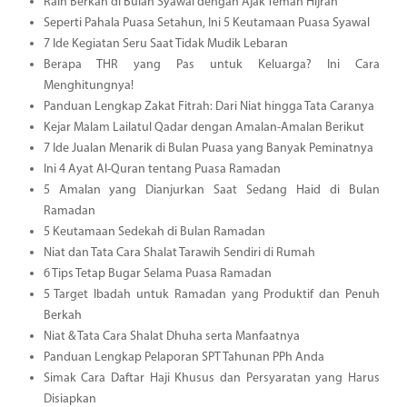
Raih Berkah di Bulan Syawal dengan Ajak Teman Hijrah
Seperti Pahala Puasa Setahun, Ini 5 Keutamaan Puasa Syawal
7 Ide Kegiatan Seru Saat Tidak Mudik Lebaran
Berapa THR yang Pas untuk Keluarga? Ini Cara
Menghitungnya!
Panduan Lengkap Zakat Fitrah: Dari Niat hingga Tata Caranya
Kejar Malam Lailatul Qadar dengan Amalan-Amalan Berikut
7 Ide Jualan Menarik di Bulan Puasa yang Banyak Peminatnya
Ini 4 Ayat Al-Quran tentang Puasa Ramadan
5 Amalan yang Dianjurkan Saat Sedang Haid di Bulan
Ramadan
5 Keutamaan Sedekah di Bulan Ramadan
Niat dan Tata Cara Shalat Tarawih Sendiri di Rumah
6 Tips Tetap Bugar Selama Puasa Ramadan
5 Target Ibadah untuk Ramadan yang Produktif dan Penuh
Berkah
Niat & Tata Cara Shalat Dhuha serta Manfaatnya
Panduan Lengkap Pelaporan SPT Tahunan PPh Anda
Simak Cara Daftar Haji Khusus dan Persyaratan yang Harus
Disiapkan