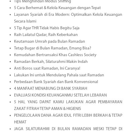
Tips Menghindari Modus Sniffing
5 Cara Berhemat & Kelola Keuangan dengan Tepat
Layanan Syariah di Era Modern: Optimalkan Kelola Keuangan
Secara Islami
5 Tip Agar THR Tidak Habis Begitu Saja
Raih Lailatul Qadar, Raih Keberkahan
Keutamaan Umrah pada Bulan Ramadan
Tetap Bugar di Bulan Ramadan, Emang Bisa?
Kemudahan Bertransaksi Khas Cashless Society
Ramadan Berkah, Silaturahmi Makin Indah
Anti Boros saat Ramadan, Ini Caranya!
Lakukan Ini untuk Mendulang Pahala saat Ramadan
Perbedaan Bank Syariah dan Bank Konvensional
4 MANFAAT MENABUNG DI BANK SYARIAH
EVALUASI KONDISI KEUANGANMU SETELAH LEBARAN
5 HAL YANG DAPAT KAMU LAKUKAN AGAR PEMBAYARAN
ZAKAT FITRAH TETAP AMAN & HIGIENIS
PENGELOLAAN DANA AGAR IDUL FITRI LEBIH BERKAH & TETAP
HEMAT
JAGA SILATURAHMI DI BULAN RAMADAN MESKI TETAP DI