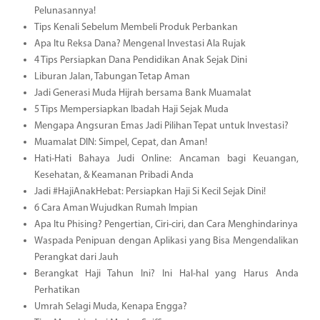
Pelunasannya!
Tips Kenali Sebelum Membeli Produk Perbankan
Apa Itu Reksa Dana? Mengenal Investasi Ala Rujak
4 Tips Persiapkan Dana Pendidikan Anak Sejak Dini
Liburan Jalan, Tabungan Tetap Aman
Jadi Generasi Muda Hijrah bersama Bank Muamalat
5 Tips Mempersiapkan Ibadah Haji Sejak Muda
Mengapa Angsuran Emas Jadi Pilihan Tepat untuk Investasi?
Muamalat DIN: Simpel, Cepat, dan Aman!
Hati-Hati Bahaya Judi Online: Ancaman bagi Keuangan,
Kesehatan, & Keamanan Pribadi Anda
Jadi #HajiAnakHebat: Persiapkan Haji Si Kecil Sejak Dini!
6 Cara Aman Wujudkan Rumah Impian
Apa Itu Phising? Pengertian, Ciri-ciri, dan Cara Menghindarinya
Waspada Penipuan dengan Aplikasi yang Bisa Mengendalikan
Perangkat dari Jauh
Berangkat Haji Tahun Ini? Ini Hal-hal yang Harus Anda
Perhatikan
Umrah Selagi Muda, Kenapa Engga?