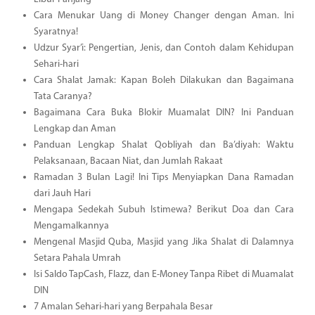
Cara Menukar Uang di Money Changer dengan Aman. Ini
Syaratnya!
Udzur Syar’i: Pengertian, Jenis, dan Contoh dalam Kehidupan
Sehari-hari
Cara Shalat Jamak: Kapan Boleh Dilakukan dan Bagaimana
Tata Caranya?
Bagaimana Cara Buka Blokir Muamalat DIN? Ini Panduan
Lengkap dan Aman
Panduan Lengkap Shalat Qobliyah dan Ba’diyah: Waktu
Pelaksanaan, Bacaan Niat, dan Jumlah Rakaat
Ramadan 3 Bulan Lagi! Ini Tips Menyiapkan Dana Ramadan
dari Jauh Hari
Mengapa Sedekah Subuh Istimewa? Berikut Doa dan Cara
Mengamalkannya
Mengenal Masjid Quba, Masjid yang Jika Shalat di Dalamnya
Setara Pahala Umrah
Isi Saldo TapCash, Flazz, dan E-Money Tanpa Ribet di Muamalat
DIN
7 Amalan Sehari-hari yang Berpahala Besar