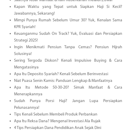
Saatnya Tebar Manfaat & Raih Keberkahan melalui Ziswaf
Kapan Waktu yang Tepat untuk Siapkan Haji Si Kecil?
Jawabannya, Sekarang!
Mimpi Punya Rumah Sebelum Umur 30? Yuk, Kenalan Sama
KPR Syariah!
Keuanganmu Sudah On Track? Yuk, Evaluasi dan Persiapkan
Strategi 2025!
Ingin Menikmati Pensiun Tanpa Cemas? Pensiun Hijrah
Solusinya!
Sering Tergoda Diskon? Kenali Impulsive Buying & Cara
Mengatasinya
Apa Itu Deposito Syariah? Kenali Sebelum Berinvestasi
Niat Puasa Senin Kamis: Panduan Lengkap & Manfaatnya
Apa Itu Metode 50-30-20? Simak Manfaat & Cara
Menerapkannya
Sudah Punya Porsi Haji? Jangan Lupa Persiapkan
Pelunasannya!
Tips Kenali Sebelum Membeli Produk Perbankan
Apa Itu Reksa Dana? Mengenal Investasi Ala Rujak
4 Tips Persiapkan Dana Pendidikan Anak Sejak Dini