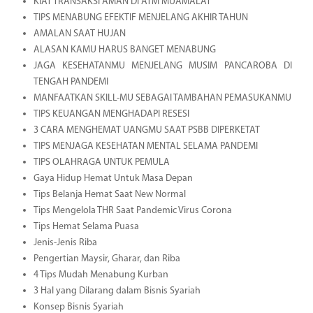
KIAT TRANSAKSI AMAN DI ATM MUAMALAT
TIPS MENABUNG EFEKTIF MENJELANG AKHIR TAHUN
AMALAN SAAT HUJAN
ALASAN KAMU HARUS BANGET MENABUNG
JAGA KESEHATANMU MENJELANG MUSIM PANCAROBA DI
TENGAH PANDEMI
MANFAATKAN SKILL-MU SEBAGAI TAMBAHAN PEMASUKANMU
TIPS KEUANGAN MENGHADAPI RESESI
3 CARA MENGHEMAT UANGMU SAAT PSBB DIPERKETAT
TIPS MENJAGA KESEHATAN MENTAL SELAMA PANDEMI
TIPS OLAHRAGA UNTUK PEMULA
Gaya Hidup Hemat Untuk Masa Depan
Tips Belanja Hemat Saat New Normal
Tips Mengelola THR Saat Pandemic Virus Corona
Tips Hemat Selama Puasa
Jenis-Jenis Riba
Pengertian Maysir, Gharar, dan Riba
4 Tips Mudah Menabung Kurban
3 Hal yang Dilarang dalam Bisnis Syariah
Konsep Bisnis Syariah