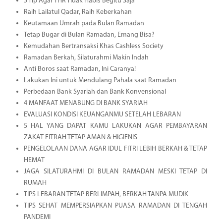
5 Tip Agar THR Tidak Habis Begitu Saja
Raih Lailatul Qadar, Raih Keberkahan
Keutamaan Umrah pada Bulan Ramadan
Tetap Bugar di Bulan Ramadan, Emang Bisa?
Kemudahan Bertransaksi Khas Cashless Society
Ramadan Berkah, Silaturahmi Makin Indah
Anti Boros saat Ramadan, Ini Caranya!
Lakukan Ini untuk Mendulang Pahala saat Ramadan
Perbedaan Bank Syariah dan Bank Konvensional
4 MANFAAT MENABUNG DI BANK SYARIAH
EVALUASI KONDISI KEUANGANMU SETELAH LEBARAN
5 HAL YANG DAPAT KAMU LAKUKAN AGAR PEMBAYARAN
ZAKAT FITRAH TETAP AMAN & HIGIENIS
PENGELOLAAN DANA AGAR IDUL FITRI LEBIH BERKAH & TETAP
HEMAT
JAGA SILATURAHMI DI BULAN RAMADAN MESKI TETAP DI
RUMAH
TIPS LEBARAN TETAP BERLIMPAH, BERKAH TANPA MUDIK
TIPS SEHAT MEMPERSIAPKAN PUASA RAMADAN DI TENGAH
PANDEMI