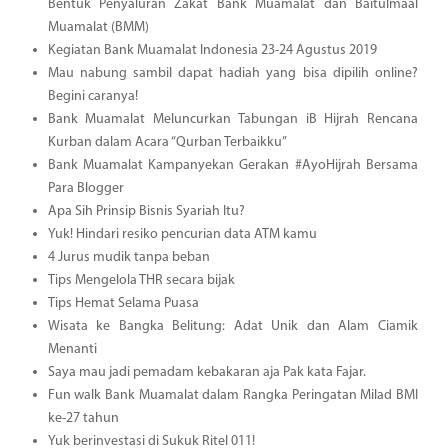
Bentuk Penyaluran Zakat Bank Muamalat dan Baitulmaal
Muamalat (BMM)
Kegiatan Bank Muamalat Indonesia 23-24 Agustus 2019
Mau nabung sambil dapat hadiah yang bisa dipilih online?
Begini caranya!
Bank Muamalat Meluncurkan Tabungan iB Hijrah Rencana
Kurban dalam Acara “Qurban Terbaikku”
Bank Muamalat Kampanyekan Gerakan #AyoHijrah Bersama
Para Blogger
Apa Sih Prinsip Bisnis Syariah Itu?
Yuk! Hindari resiko pencurian data ATM kamu
4 Jurus mudik tanpa beban
Tips Mengelola THR secara bijak
Tips Hemat Selama Puasa
Wisata ke Bangka Belitung: Adat Unik dan Alam Ciamik
Menanti
Saya mau jadi pemadam kebakaran aja Pak kata Fajar.
Fun walk Bank Muamalat dalam Rangka Peringatan Milad BMI
ke-27 tahun
Yuk berinvestasi di Sukuk Ritel 011!