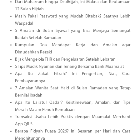
Dari Muharram hingga Dzulhijjah, Ini Makna dan Keutamaan
12 Bulan Hijriah
Masih Pakai Password yang Mudah Ditebak? Saatnya Lebih
Waspada!
5 Amalan di Bulan Syawal yang Bisa Menjaga Semangat
Ibadah Setelah Ramadan
Kumpulan Doa Mendapat Kerja dan Amalan agar
Dimudahkan Rezeki
Bijak Mengelola THR dan Pengeluaran Setelah Lebaran
5 Tips Mudik Nyaman dan Tenang Bersama Bank Muamalat
Apa Itu Zakat Fitrah? Ini Pengertian, Niat, Cara
Pembayarannya
7 Amalan Wanita Saat Haid di Bulan Ramadan yang Tetap
Bernilai Ibadah
Apa Itu Lailatul Qadar? Keistimewaan, Amalan, dan Tips
Meraih Malam Penuh Kemuliaan
Transaksi Usaha Lebih Praktis dengan Muamalat Merchant
App QRIS
Berapa Fidyah Puasa 2026? Ini Besaran per Hari dan Cara
Menghitungnya