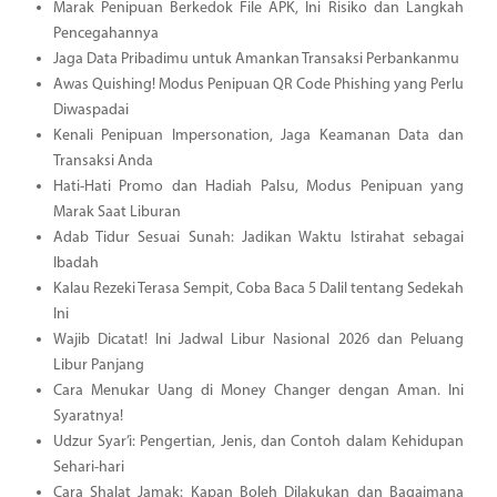
Marak Penipuan Berkedok File APK, Ini Risiko dan Langkah
Pencegahannya
Jaga Data Pribadimu untuk Amankan Transaksi Perbankanmu
Awas Quishing! Modus Penipuan QR Code Phishing yang Perlu
Diwaspadai
Kenali Penipuan Impersonation, Jaga Keamanan Data dan
Transaksi Anda
Hati-Hati Promo dan Hadiah Palsu, Modus Penipuan yang
Marak Saat Liburan
Adab Tidur Sesuai Sunah: Jadikan Waktu Istirahat sebagai
Ibadah
Kalau Rezeki Terasa Sempit, Coba Baca 5 Dalil tentang Sedekah
Ini
Wajib Dicatat! Ini Jadwal Libur Nasional 2026 dan Peluang
Libur Panjang
Cara Menukar Uang di Money Changer dengan Aman. Ini
Syaratnya!
Udzur Syar’i: Pengertian, Jenis, dan Contoh dalam Kehidupan
Sehari-hari
Cara Shalat Jamak: Kapan Boleh Dilakukan dan Bagaimana