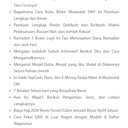
Tata Caranya?
Bagaimana Cara Buka Blokir Muamalat DIN? Ini Panduan
Lengkap dan Aman
Panduan Lengkap Shalat Qobliyah dan Ba’diyah: Waktu
Pelaksanaan, Bacaan Niat, dan Jumlah Rakaat
Ramadan 3 Bulan Lagi! Ini Tips Menyiapkan Dana Ramadan
dari Jauh Hari
Mengapa Sedekah Subuh Istimewa? Berikut Doa dan Cara
Mengamalkannya
Mengenal Masjid Quba, Masjid yang Jika Shalat di Dalamnya
Setara Pahala Umrah
Isi Saldo TapCash, Flazz, dan E-Money Tanpa Ribet di Muamalat
DIN
7 Amalan Sehari-hari yang Berpahala Besar
Apa Itu Miqat? Berikut Pengertian, Jenis, dan Lokasi
Lengkapnya
Biaya Haji 2026 Resmi Turun! Calon Jemaah Bayar Rp54 Jutaan
Cara Pakai QRIS di Luar Negeri dengan Mudah & Daftar
Negaranya