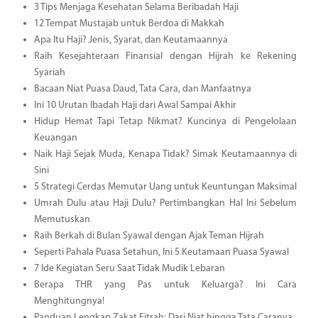
3 Tips Menjaga Kesehatan Selama Beribadah Haji
12 Tempat Mustajab untuk Berdoa di Makkah
Apa Itu Haji? Jenis, Syarat, dan Keutamaannya
Raih Kesejahteraan Finansial dengan Hijrah ke Rekening
Syariah
Bacaan Niat Puasa Daud, Tata Cara, dan Manfaatnya
Ini 10 Urutan Ibadah Haji dari Awal Sampai Akhir
Hidup Hemat Tapi Tetap Nikmat? Kuncinya di Pengelolaan
Keuangan
Naik Haji Sejak Muda, Kenapa Tidak? Simak Keutamaannya di
Sini
5 Strategi Cerdas Memutar Uang untuk Keuntungan Maksimal
Umrah Dulu atau Haji Dulu? Pertimbangkan Hal Ini Sebelum
Memutuskan
Raih Berkah di Bulan Syawal dengan Ajak Teman Hijrah
Seperti Pahala Puasa Setahun, Ini 5 Keutamaan Puasa Syawal
7 Ide Kegiatan Seru Saat Tidak Mudik Lebaran
Berapa THR yang Pas untuk Keluarga? Ini Cara
Menghitungnya!
Panduan Lengkap Zakat Fitrah: Dari Niat hingga Tata Caranya