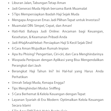
Liburan Jalan, Tabungan Tetap Aman
Jadi Generasi Muda Hijrah bersama Bank Muamalat
5 Tips Mempersiapkan Ibadah Haji Sejak Muda
Mengapa Angsuran Emas Jadi Pilihan Tepat untuk Investasi?
Muamalat DIN: Simpel, Cepat, dan Aman!
Hati-Hati Bahaya Judi Online: Ancaman bagi Keuangan,
Kesehatan, & Keamanan Pribadi Anda
Jadi #HajiAnakHebat: Persiapkan Haji Si Kecil Sejak Dini!
6 Cara Aman Wujudkan Rumah Impian
Apa Itu Phising? Pengertian, Ciri-ciri, dan Cara Menghindarinya
Waspada Penipuan dengan Aplikasi yang Bisa Mengendalikan
Perangkat dari Jauh
Berangkat Haji Tahun Ini? Ini Hal-hal yang Harus Anda
Perhatikan
Umrah Selagi Muda, Kenapa Engga?
Tips Menghindari Modus Sniffing
5 Cara Berhemat & Kelola Keuangan dengan Tepat
Layanan Syariah di Era Modern: Optimalkan Kelola Keuangan
Secara Islami