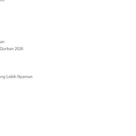
ksi
gan
 Qurban 2026
 yang Lebih Nyaman