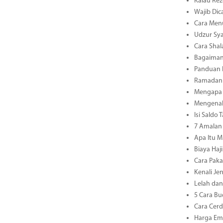
Kalau Rez
Wajib Dic
Cara Men
Udzur Sya
Cara Shal
Bagaiman
Panduan L
Ramadan 3
Mengapa 
Mengenal 
Isi Saldo
7 Amalan 
Apa Itu M
Biaya Haj
Cara Paka
Kenali Je
Lelah dan
5 Cara Bu
Cara Cerd
Harga Ema