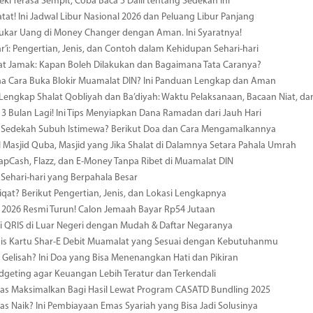
eki Terasa Sempit, Coba Baca 5 Dalil tentang Sedekah Ini
atat! Ini Jadwal Libur Nasional 2026 dan Peluang Libur Panjang
ukar Uang di Money Changer dengan Aman. Ini Syaratnya!
r’i: Pengertian, Jenis, dan Contoh dalam Kehidupan Sehari-hari
at Jamak: Kapan Boleh Dilakukan dan Bagaimana Tata Caranya?
a Cara Buka Blokir Muamalat DIN? Ini Panduan Lengkap dan Aman
engkap Shalat Qobliyah dan Ba’diyah: Waktu Pelaksanaan, Bacaan Niat, da
 Bulan Lagi! Ini Tips Menyiapkan Dana Ramadan dari Jauh Hari
Sedekah Subuh Istimewa? Berikut Doa dan Cara Mengamalkannya
Masjid Quba, Masjid yang Jika Shalat di Dalamnya Setara Pahala Umrah
 TapCash, Flazz, dan E-Money Tanpa Ribet di Muamalat DIN
Sehari-hari yang Berpahala Besar
iqat? Berikut Pengertian, Jenis, dan Lokasi Lengkapnya
i 2026 Resmi Turun! Calon Jemaah Bayar Rp54 Jutaan
i QRIS di Luar Negeri dengan Mudah & Daftar Negaranya
nis Kartu Shar-E Debit Muamalat yang Sesuai dengan Kebutuhanmu
 Gelisah? Ini Doa yang Bisa Menenangkan Hati dan Pikiran
dgeting agar Keuangan Lebih Teratur dan Terkendali
as Maksimalkan Bagi Hasil Lewat Program CASATD Bundling 2025
s Naik? Ini Pembiayaan Emas Syariah yang Bisa Jadi Solusinya