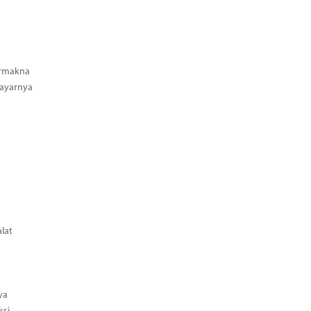
ermakna
Bayarnya
lat
ya