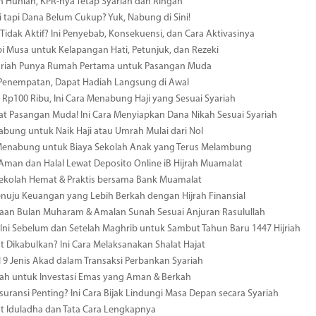
ih Hunian, KPR-nya Tetap Syariah dan Ringan
i tapi Dana Belum Cukup? Yuk, Nabung di Sini!
Tidak Aktif? Ini Penyebab, Konsekuensi, dan Cara Aktivasinya
i Musa untuk Kelapangan Hati, Petunjuk, dan Rezeki
yariah Punya Rumah Pertama untuk Pasangan Muda
 Penempatan, Dapat Hadiah Langsung di Awal
i Rp100 Ribu, Ini Cara Menabung Haji yang Sesuai Syariah
t Pasangan Muda! Ini Cara Menyiapkan Dana Nikah Sesuai Syariah
bung untuk Naik Haji atau Umrah Mulai dari Nol
 Menabung untuk Biaya Sekolah Anak yang Terus Melambung
 Aman dan Halal Lewat Deposito Online iB Hijrah Muamalat
Sekolah Hemat & Praktis bersama Bank Muamalat
enuju Keuangan yang Lebih Berkah dengan Hijrah Finansial
aan Bulan Muharam & Amalan Sunah Sesuai Anjuran Rasulullah
Ini Sebelum dan Setelah Maghrib untuk Sambut Tahun Baru 1447 Hijriah
at Dikabulkan? Ini Cara Melaksanakan Shalat Hajat
9 Jenis Akad dalam Transaksi Perbankan Syariah
ah untuk Investasi Emas yang Aman & Berkah
uransi Penting? Ini Cara Bijak Lindungi Masa Depan secara Syariah
at Iduladha dan Tata Cara Lengkapnya