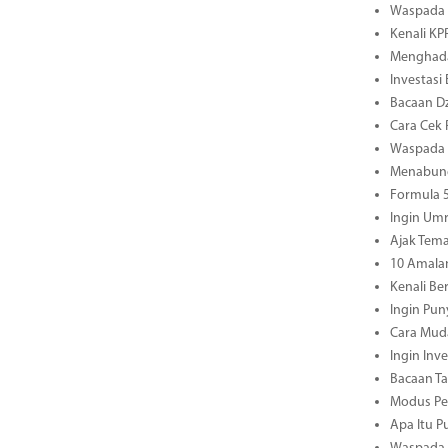
Waspada S
Kenali KP
Menghadap
Investasi
Bacaan Dz
Cara Cek 
Waspada M
Menabung
Formula 5
Ingin Umr
Ajak Tema
10 Amala
Kenali B
Ingin Pun
Cara Mud
Ingin Inv
Bacaan Ta
Modus Pen
Apa Itu P