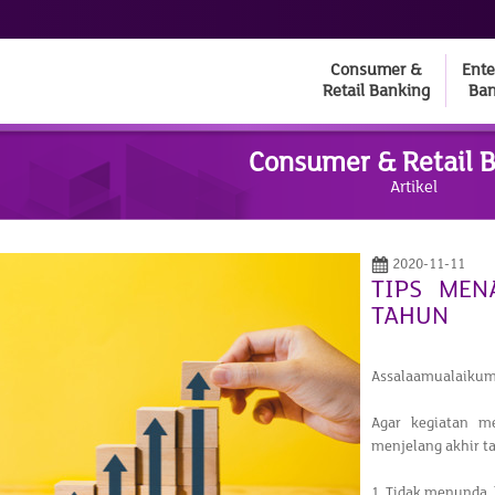
Consumer &
Ente
Retail Banking
Ban
Consumer & Retail 
Artikel
2020-11-11
TIPS MEN
TAHUN
Assalaamualaikum
Agar kegiatan me
menjelang akhir t
1. Tidak menunda, 