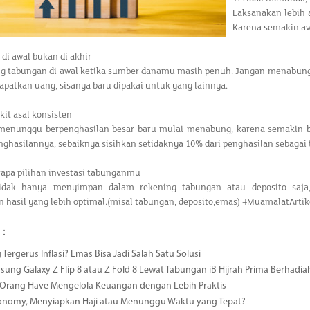
Laksanakan lebih
Karena semakin awa
di awal bukan di akhir
ng tabungan di awal ketika sumber danamu masih penuh. Jangan menabung d
patkan uang, sisanya baru dipakai untuk yang lainnya.
kit asal konsisten
 menunggu berpenghasilan besar baru mulai menabung, karena semakin b
ghasilannya, sebaiknya sisihkan setidaknya 10% dari penghasilan sebagai
rapa pilihan investasi tabunganmu
tidak hanya menyimpan dalam rekening tabungan atau deposito saja,
hasil yang lebih optimal.(misal tabungan, deposito,emas) #MuamalatArtik
 :
 Tergerus Inflasi? Emas Bisa Jadi Salah Satu Solusi
msung Galaxy Z Flip 8 atau Z Fold 8 Lewat Tabungan iB Hijrah Prima Berhadia
a Orang Have Mengelola Keuangan dengan Lebih Praktis
conomy, Menyiapkan Haji atau Menunggu Waktu yang Tepat?