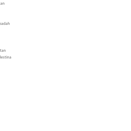
aan
Ibadah
tan
estina