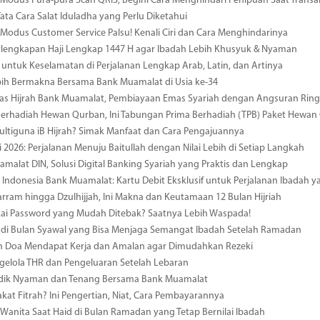
odus Pura-pura Scan QRIS, Begini Cara Menghindari Penipuan Saat Transa
Tata Cara Salat Iduladha yang Perlu Diketahui
odus Customer Service Palsu! Kenali Ciri dan Cara Menghindarinya
rlengkapan Haji Lengkap 1447 H agar Ibadah Lebih Khusyuk & Nyaman
 untuk Keselamatan di Perjalanan Lengkap Arab, Latin, dan Artinya
bih Bermakna Bersama Bank Muamalat di Usia ke-34
mas Hijrah Bank Muamalat, Pembiayaan Emas Syariah dengan Angsuran Rin
erhadiah Hewan Qurban, Ini Tabungan Prima Berhadiah (TPB) Paket Hewan
ultiguna iB Hijrah? Simak Manfaat dan Cara Pengajuannya
i 2026: Perjalanan Menuju Baitullah dengan Nilai Lebih di Setiap Langkah
amalat DIN, Solusi Digital Banking Syariah yang Praktis dan Lengkap
i Indonesia Bank Muamalat: Kartu Debit Eksklusif untuk Perjalanan Ibadah
rram hingga Dzulhijjah, Ini Makna dan Keutamaan 12 Bulan Hijriah
kai Password yang Mudah Ditebak? Saatnya Lebih Waspada!
di Bulan Syawal yang Bisa Menjaga Semangat Ibadah Setelah Ramadan
 Doa Mendapat Kerja dan Amalan agar Dimudahkan Rezeki
gelola THR dan Pengeluaran Setelah Lebaran
udik Nyaman dan Tenang Bersama Bank Muamalat
akat Fitrah? Ini Pengertian, Niat, Cara Pembayarannya
Wanita Saat Haid di Bulan Ramadan yang Tetap Bernilai Ibadah