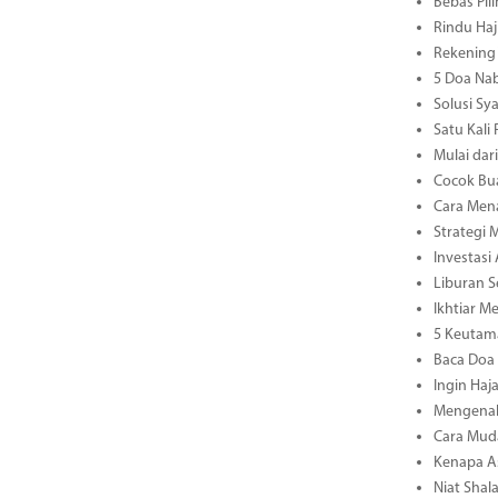
Bebas Pil
Rindu Haj
Rekening 
5 Doa Nab
Solusi S
Satu Kali
Mulai dar
Cocok Bua
Cara Mena
Strategi
Investasi
Liburan 
Ikhtiar M
5 Keutam
Baca Doa 
Ingin Haj
Mengenal 
Cara Mud
Kenapa As
Niat Shal