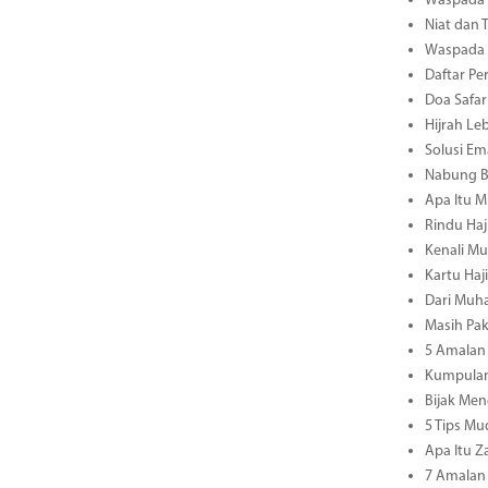
Waspada M
Niat dan 
Waspada M
Daftar Pe
Doa Safar
Hijrah Le
Solusi E
Nabung B
Apa Itu M
Rindu Haj
Kenali Mu
Kartu Haj
Dari Muha
Masih Pa
5 Amalan 
Kumpulan
Bijak Men
5 Tips M
Apa Itu Z
7 Amalan 