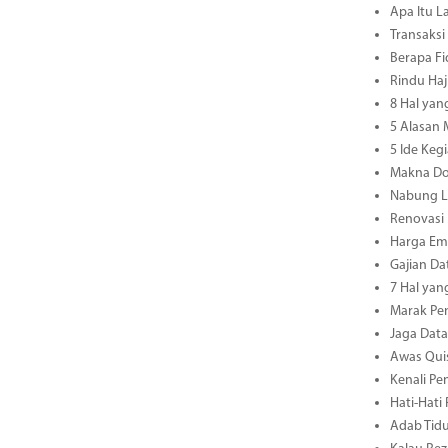
Apa Itu L
Transaksi
Berapa Fi
Rindu Haj
8 Hal yan
5 Alasan
5 Ide Keg
Makna Do
Nabung L
Renovasi
Harga Ema
Gajian Da
7 Hal yan
Marak Pen
Jaga Dat
Awas Quis
Kenali Pe
Hati-Hati
Adab Tidu