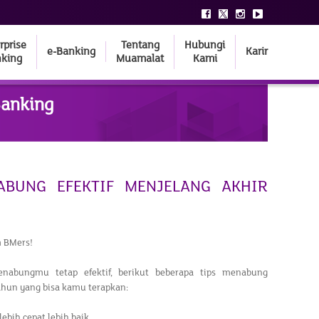
rprise
Tentang
Hubungi
e-Banking
Karir
king
Muamalat
Kami
Banking
ABUNG EFEKTIF MENJELANG AKHIR
 BMers!
nabungmu tetap efektif, berikut beberapa tips menabung
ahun yang bisa kamu terapkan:
lebih cepat lebih baik