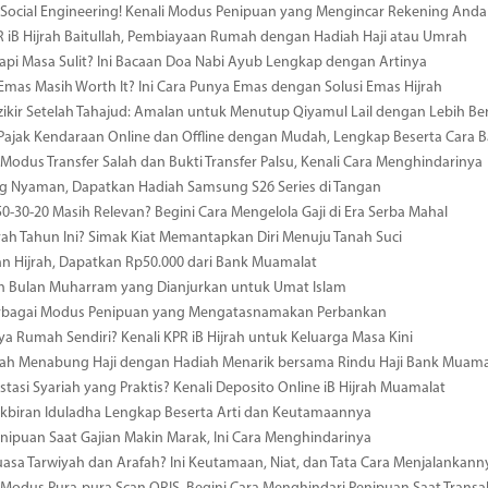
ocial Engineering! Kenali Modus Penipuan yang Mengincar Rekening Anda
R iB Hijrah Baitullah, Pembiayaan Rumah dengan Hadiah Haji atau Umrah
i Masa Sulit? Ini Bacaan Doa Nabi Ayub Lengkap dengan Artinya
 Emas Masih Worth It? Ini Cara Punya Emas dengan Solusi Emas Hijrah
ikir Setelah Tahajud: Amalan untuk Menutup Qiyamul Lail dengan Lebih B
Pajak Kendaraan Online dan Offline dengan Mudah, Lengkap Beserta Cara 
odus Transfer Salah dan Bukti Transfer Palsu, Kenali Cara Menghindarinya
 Nyaman, Dapatkan Hadiah Samsung S26 Series di Tangan
0-30-20 Masih Relevan? Begini Cara Mengelola Gaji di Era Serba Mahal
ah Tahun Ini? Simak Kiat Memantapkan Diri Menuju Tanah Suci
n Hijrah, Dapatkan Rp50.000 dari Bank Muamalat
n Bulan Muharram yang Dianjurkan untuk Umat Islam
erbagai Modus Penipuan yang Mengatasnamakan Perbankan
ya Rumah Sendiri? Kenali KPR iB Hijrah untuk Keluarga Masa Kini
ah Menabung Haji dengan Hadiah Menarik bersama Rindu Haji Bank Muama
estasi Syariah yang Praktis? Kenali Deposito Online iB Hijrah Muamalat
kbiran Iduladha Lengkap Beserta Arti dan Keutamaannya
ipuan Saat Gajian Makin Marak, Ini Cara Menghindarinya
uasa Tarwiyah dan Arafah? Ini Keutamaan, Niat, dan Tata Cara Menjalankann