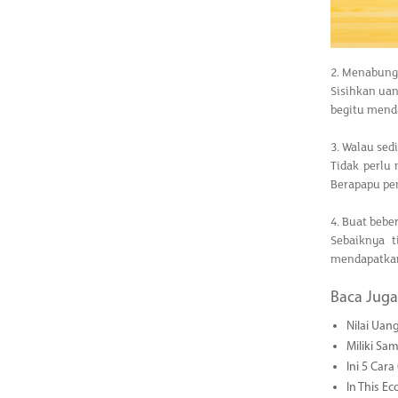
2. Menabung 
Sisihkan ua
begitu menda
3. Walau sedi
Tidak perlu
Berapapu pen
4. Buat bebe
Sebaiknya 
mendapatkan 
Baca Juga
Nilai Uang
Miliki Sa
Ini 5 Car
In This E