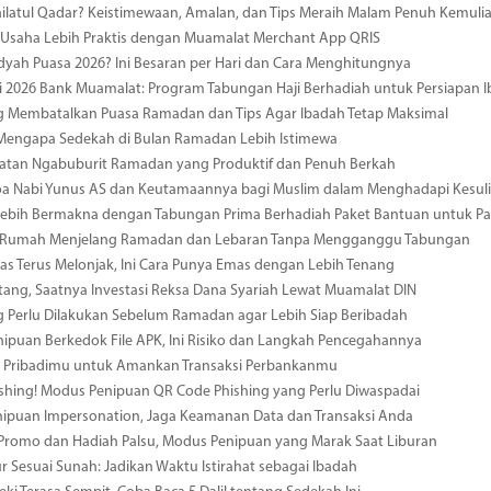
ailatul Qadar? Keistimewaan, Amalan, dan Tips Meraih Malam Penuh Kemuli
 Usaha Lebih Praktis dengan Muamalat Merchant App QRIS
dyah Puasa 2026? Ini Besaran per Hari dan Cara Menghitungnya
i 2026 Bank Muamalat: Program Tabungan Haji Berhadiah untuk Persiapan 
g Membatalkan Puasa Ramadan dan Tips Agar Ibadah Tetap Maksimal
 Mengapa Sedekah di Bulan Ramadan Lebih Istimewa
iatan Ngabuburit Ramadan yang Produktif dan Penuh Berkah
a Nabi Yunus AS dan Keutamaannya bagi Muslim dalam Menghadapi Kesuli
ebih Bermakna dengan Tabungan Prima Berhadiah Paket Bantuan untuk Pal
 Rumah Menjelang Ramadan dan Lebaran Tanpa Mengganggu Tabungan
s Terus Melonjak, Ini Cara Punya Emas dengan Lebih Tenang
tang, Saatnya Investasi Reksa Dana Syariah Lewat Muamalat DIN
g Perlu Dilakukan Sebelum Ramadan agar Lebih Siap Beribadah
ipuan Berkedok File APK, Ini Risiko dan Langkah Pencegahannya
a Pribadimu untuk Amankan Transaksi Perbankanmu
hing! Modus Penipuan QR Code Phishing yang Perlu Diwaspadai
nipuan Impersonation, Jaga Keamanan Data dan Transaksi Anda
 Promo dan Hadiah Palsu, Modus Penipuan yang Marak Saat Liburan
r Sesuai Sunah: Jadikan Waktu Istirahat sebagai Ibadah