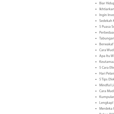
Biar Hidu
Ikhtiarka
Ingin Inv
Sedekah K
5 Puasa S
Perbedaan
Tabungan
Berwakaf
Cara Wud
Apa Itu W
Keutamaa
5 Cara E
Hari Pel
5 Tips Ef
Mindful L
Cara Muda
Kumpulan 
Lengkap! 
Merdeka R