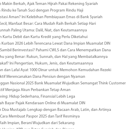
p Makin Berkah, Ajak Teman Hijrah Pakai Rekening Syariah
n Rindu ke Tanah Suci dengan Program Rindu Haji
estasi Aman? Ini Kelebihan Pembiayaan Emas di Bank Syariah
ecil, Manfaat Besar: Cara Mudah Raih Berkah Setiap Hari
unnah Paling Utama: Dalil, Niat, dan Keutamaannya
 Kartu Debit dan Kartu Kredit yang Perlu Diketahui
 Kurban 2026 Lebih Terencana Lewat Dana Impian Muamalat DIN
 Sambil Berinvestasi? Pahami CWLS dan Cara Menempatkan Dana
hu yang Benar: Rukun, Sunnah, dan Hal yang Membatalkannya
akaf? Ini Pengertian, Hukum, Jenis, dan Keutamaannya
n dan Lafal Ayat 1000 Dinar untuk Memohon Kemudahan Rezeki
fektif Merencanakan Dana Pensiun dengan Nyaman
anggan Nasional 2025 Bank Muamalat Wujudkan Semangat Think Customer
ektif Menjaga Akun Perbankan Tetap Aman
iving: Hidup Sederhana, Finansial Lebih Lega
h Bayar Pajak Kendaraan Online di Muamalat DIN
Doa Mustajab: Lengkap dengan Bacaan Arab, Latin, dan Artinya
Cara Membuat Paspor 2025 dan Tarif Resminya
aih Impian, Berani Wujudkan dari Sekarang