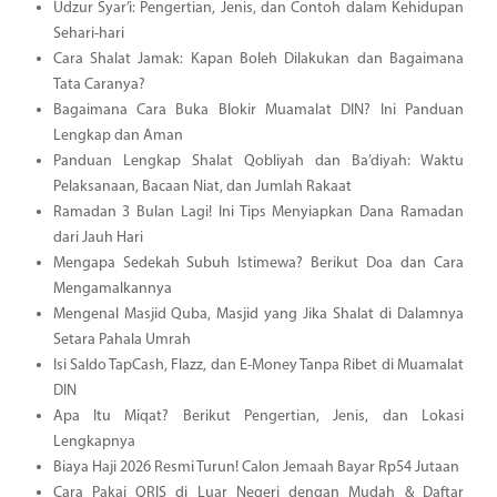
Udzur Syar’i: Pengertian, Jenis, dan Contoh dalam Kehidupan
Sehari-hari
Cara Shalat Jamak: Kapan Boleh Dilakukan dan Bagaimana
Tata Caranya?
Bagaimana Cara Buka Blokir Muamalat DIN? Ini Panduan
Lengkap dan Aman
Panduan Lengkap Shalat Qobliyah dan Ba’diyah: Waktu
Pelaksanaan, Bacaan Niat, dan Jumlah Rakaat
Ramadan 3 Bulan Lagi! Ini Tips Menyiapkan Dana Ramadan
dari Jauh Hari
Mengapa Sedekah Subuh Istimewa? Berikut Doa dan Cara
Mengamalkannya
Mengenal Masjid Quba, Masjid yang Jika Shalat di Dalamnya
Setara Pahala Umrah
Isi Saldo TapCash, Flazz, dan E-Money Tanpa Ribet di Muamalat
DIN
Apa Itu Miqat? Berikut Pengertian, Jenis, dan Lokasi
Lengkapnya
Biaya Haji 2026 Resmi Turun! Calon Jemaah Bayar Rp54 Jutaan
Cara Pakai QRIS di Luar Negeri dengan Mudah & Daftar