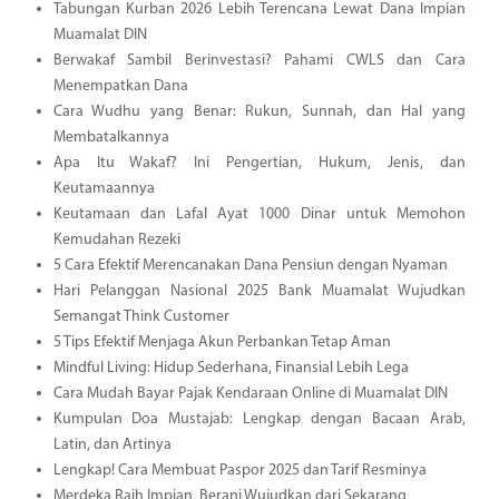
Tabungan Kurban 2026 Lebih Terencana Lewat Dana Impian
Muamalat DIN
Berwakaf Sambil Berinvestasi? Pahami CWLS dan Cara
Menempatkan Dana
Cara Wudhu yang Benar: Rukun, Sunnah, dan Hal yang
Membatalkannya
Apa Itu Wakaf? Ini Pengertian, Hukum, Jenis, dan
Keutamaannya
Keutamaan dan Lafal Ayat 1000 Dinar untuk Memohon
Kemudahan Rezeki
5 Cara Efektif Merencanakan Dana Pensiun dengan Nyaman
Hari Pelanggan Nasional 2025 Bank Muamalat Wujudkan
Semangat Think Customer
5 Tips Efektif Menjaga Akun Perbankan Tetap Aman
Mindful Living: Hidup Sederhana, Finansial Lebih Lega
Cara Mudah Bayar Pajak Kendaraan Online di Muamalat DIN
Kumpulan Doa Mustajab: Lengkap dengan Bacaan Arab,
Latin, dan Artinya
Lengkap! Cara Membuat Paspor 2025 dan Tarif Resminya
Merdeka Raih Impian, Berani Wujudkan dari Sekarang