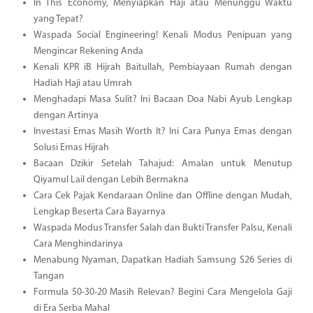
In This Economy, Menyiapkan Haji atau Menunggu Waktu
yang Tepat?
Waspada Social Engineering! Kenali Modus Penipuan yang
Mengincar Rekening Anda
Kenali KPR iB Hijrah Baitullah, Pembiayaan Rumah dengan
Hadiah Haji atau Umrah
Menghadapi Masa Sulit? Ini Bacaan Doa Nabi Ayub Lengkap
dengan Artinya
Investasi Emas Masih Worth It? Ini Cara Punya Emas dengan
Solusi Emas Hijrah
Bacaan Dzikir Setelah Tahajud: Amalan untuk Menutup
Qiyamul Lail dengan Lebih Bermakna
Cara Cek Pajak Kendaraan Online dan Offline dengan Mudah,
Lengkap Beserta Cara Bayarnya
Waspada Modus Transfer Salah dan Bukti Transfer Palsu, Kenali
Cara Menghindarinya
Menabung Nyaman, Dapatkan Hadiah Samsung S26 Series di
Tangan
Formula 50-30-20 Masih Relevan? Begini Cara Mengelola Gaji
di Era Serba Mahal