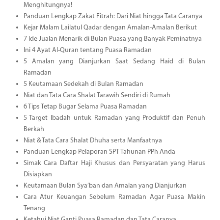
Menghitungnya!
Panduan Lengkap Zakat Fitrah: Dari Niat hingga Tata Caranya
Kejar Malam Lailatul Qadar dengan Amalan-Amalan Berikut
7 Ide Jualan Menarik di Bulan Puasa yang Banyak Peminatnya
Ini 4 Ayat Al-Quran tentang Puasa Ramadan
5 Amalan yang Dianjurkan Saat Sedang Haid di Bulan
Ramadan
5 Keutamaan Sedekah di Bulan Ramadan
Niat dan Tata Cara Shalat Tarawih Sendiri di Rumah
6 Tips Tetap Bugar Selama Puasa Ramadan
5 Target Ibadah untuk Ramadan yang Produktif dan Penuh
Berkah
Niat & Tata Cara Shalat Dhuha serta Manfaatnya
Panduan Lengkap Pelaporan SPT Tahunan PPh Anda
Simak Cara Daftar Haji Khusus dan Persyaratan yang Harus
Disiapkan
Keutamaan Bulan Sya’ban dan Amalan yang Dianjurkan
Cara Atur Keuangan Sebelum Ramadan Agar Puasa Makin
Tenang
Ketahui Niat Ganti Puasa Ramadan dan Tata Caranya