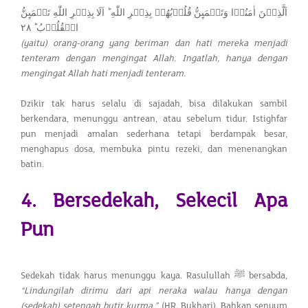
اَلَّذِيۡنَ اٰمَنُوۡا وَتَطۡمَٮِٕنُّ قُلُوۡبُهُمۡ بِذِكۡرِ اللّٰهِ​ ؕ اَلَا بِذِكۡرِ اللّٰهِ تَطۡمَٮِٕنُّ
الۡقُلُوۡبُ ؕ‏ ٢٨
(yaitu) orang-orang yang beriman dan hati mereka menjadi
tenteram dengan mengingat Allah. Ingatlah, hanya dengan
mengingat Allah hati menjadi tenteram.
Dzikir tak harus selalu di sajadah, bisa dilakukan sambil
berkendara, menunggu antrean, atau sebelum tidur. Istighfar
pun menjadi amalan sederhana tetapi berdampak besar,
menghapus dosa, membuka pintu rezeki, dan menenangkan
batin.
4. Bersedekah, Sekecil Apa
Pun
Sedekah tidak harus menunggu kaya. Rasulullah ﷺ bersabda,
“Lindungilah dirimu dari api neraka walau hanya dengan
(sedekah) setengah butir kurma.”
(HR. Bukhari). Bahkan senyum