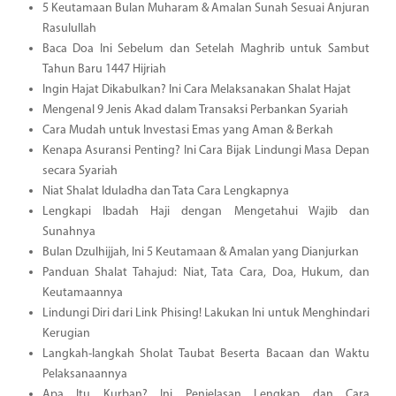
5 Keutamaan Bulan Muharam & Amalan Sunah Sesuai Anjuran
Rasulullah
Baca Doa Ini Sebelum dan Setelah Maghrib untuk Sambut
Tahun Baru 1447 Hijriah
Ingin Hajat Dikabulkan? Ini Cara Melaksanakan Shalat Hajat
Mengenal 9 Jenis Akad dalam Transaksi Perbankan Syariah
Cara Mudah untuk Investasi Emas yang Aman & Berkah
Kenapa Asuransi Penting? Ini Cara Bijak Lindungi Masa Depan
secara Syariah
Niat Shalat Iduladha dan Tata Cara Lengkapnya
Lengkapi Ibadah Haji dengan Mengetahui Wajib dan
Sunahnya
Bulan Dzulhijjah, Ini 5 Keutamaan & Amalan yang Dianjurkan
Panduan Shalat Tahajud: Niat, Tata Cara, Doa, Hukum, dan
Keutamaannya
Lindungi Diri dari Link Phising! Lakukan Ini untuk Menghindari
Kerugian
Langkah-langkah Sholat Taubat Beserta Bacaan dan Waktu
Pelaksanaannya
Apa Itu Kurban? Ini Penjelasan Lengkap dan Cara