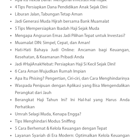
Apa Itu Reksa Dana? Mengenal Investasi Ala Rujak
4 Tips Persiapkan Dana Pendidikan Anak Sejak Dini
Liburan Jalan, Tabungan Tetap Aman
Jadi Generasi Muda Hijrah bersama Bank Muamalat
5 Tips Mempersiapkan Ibadah Haji Sejak Muda
Mengapa Angsuran Emas Jadi Pilihan Tepat untuk Investasi?
Muamalat DIN: Simpel, Cepat, dan Aman!
Hati-Hati Bahaya Judi Online: Ancaman bagi Keuangan,
Kesehatan, & Keamanan Pribadi Anda
Jadi #HajiAnakHebat: Persiapkan Haji Si Kecil Sejak Dini!
6 Cara Aman Wujudkan Rumah Impian
Apa Itu Phising? Pengertian, Ciri-ciri, dan Cara Menghindarinya
Waspada Penipuan dengan Aplikasi yang Bisa Mengendalikan
Perangkat dari Jauh
Berangkat Haji Tahun Ini? Ini Hal-hal yang Harus Anda
Perhatikan
Umrah Selagi Muda, Kenapa Engga?
Tips Menghindari Modus Sniffing
5 Cara Berhemat & Kelola Keuangan dengan Tepat
Layanan Syariah di Era Modern: Optimalkan Kelola Keuangan