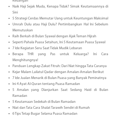
Keuangan
Naik Haji Sejak Muda, Kenapa Tidak? Simak Keutamaannya di
Sini
5 Strategi Cerdas Memutar Uang untuk Keuntungan Maksimal
Umrah Dulu atau Haji Dulu? Pertimbangkan Hal Ini Sebelum
Memutuskan
Raih Berkah di Bulan Syawal dengan Ajak Teman Hijrah
Seperti Pahala Puasa Setahun, Ini 5 Keutamaan Puasa Syawal
7 Ide Kegiatan Seru Saat Tidak Mudik Lebaran
Berapa THR yang Pas untuk Keluarga? Ini Cara
Menghitungnya!
Panduan Lengkap Zakat Fitrah: Dari Niat hingga Tata Caranya
Kejar Malam Lailatul Qadar dengan Amalan-Amalan Berikut
7 Ide Jualan Menarik di Bulan Puasa yang Banyak Peminatnya
Ini 4 Ayat Al-Quran tentang Puasa Ramadan
5 Amalan yang Dianjurkan Saat Sedang Haid di Bulan
Ramadan
5 Keutamaan Sedekah di Bulan Ramadan
Niat dan Tata Cara Shalat Tarawih Sendiri di Rumah
6 Tips Tetap Bugar Selama Puasa Ramadan