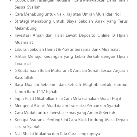
Cocok Buat Pasangan Muda! Ini Cara Menyiapkan Dana Nikah
Sesuai Syariah
Cara Menabung untuk Naik Haji atau Umrah Mulai dari Nol
Strategi Menabung untuk Biaya Sekolah Anak yang Terus
Melambung
Investasi Aman dan Halal Lewat Deposito Online iB Hijrah
Muamalat
Liburan Sekolah Hemat & Praktis bersama Bank Muamalat
Ikhtiar Menuju Keuangan yang Lebih Berkah dengan Hijrah
Finansial
5 Keutamaan Bulan Muharam & Amalan Sunah Sesuai Anjuran
Rasulullah
Baca Doa Ini Sebelum dan Setelah Maghrib untuk Sambut
Tahun Baru 1447 Hijriah
Ingin Hajat Dikabulkan? Ini Cara Melaksanakan Shalat Hajat
Mengenal 9 Jenis Akad dalam Transaksi Perbankan Syariah
Cara Mudah untuk Investasi Emas yang Aman & Berkah
Kenapa Asuransi Penting? Ini Cara Bijak Lindungi Masa Depan
secara Syariah
Niat Shalat Iduladha dan Tata Cara Lengkapnya