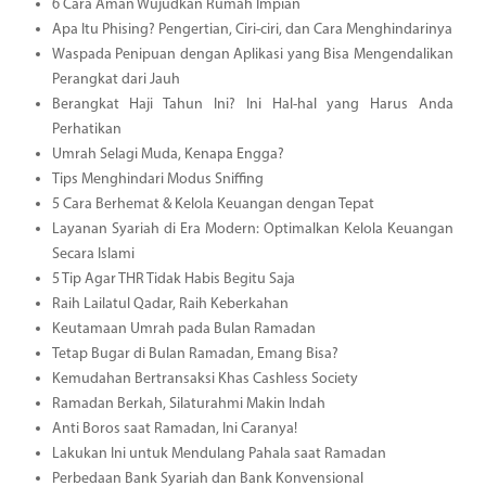
6 Cara Aman Wujudkan Rumah Impian
Apa Itu Phising? Pengertian, Ciri-ciri, dan Cara Menghindarinya
Waspada Penipuan dengan Aplikasi yang Bisa Mengendalikan
Perangkat dari Jauh
Berangkat Haji Tahun Ini? Ini Hal-hal yang Harus Anda
Perhatikan
Umrah Selagi Muda, Kenapa Engga?
Tips Menghindari Modus Sniffing
5 Cara Berhemat & Kelola Keuangan dengan Tepat
Layanan Syariah di Era Modern: Optimalkan Kelola Keuangan
Secara Islami
5 Tip Agar THR Tidak Habis Begitu Saja
Raih Lailatul Qadar, Raih Keberkahan
Keutamaan Umrah pada Bulan Ramadan
Tetap Bugar di Bulan Ramadan, Emang Bisa?
Kemudahan Bertransaksi Khas Cashless Society
Ramadan Berkah, Silaturahmi Makin Indah
Anti Boros saat Ramadan, Ini Caranya!
Lakukan Ini untuk Mendulang Pahala saat Ramadan
Perbedaan Bank Syariah dan Bank Konvensional