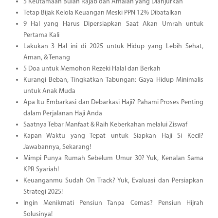
5 Keutamaan Bulan Rajab dan Amalan yang Dianjurkan
Tetap Bijak Kelola Keuangan Meski PPN 12% Dibatalkan
9 Hal yang Harus Dipersiapkan Saat Akan Umrah untuk
Pertama Kali
Lakukan 3 Hal ini di 2025 untuk Hidup yang Lebih Sehat,
Aman, & Tenang
5 Doa untuk Memohon Rezeki Halal dan Berkah
Kurangi Beban, Tingkatkan Tabungan: Gaya Hidup Minimalis
untuk Anak Muda
Apa Itu Embarkasi dan Debarkasi Haji? Pahami Proses Penting
dalam Perjalanan Haji Anda
Saatnya Tebar Manfaat & Raih Keberkahan melalui Ziswaf
Kapan Waktu yang Tepat untuk Siapkan Haji Si Kecil?
Jawabannya, Sekarang!
Mimpi Punya Rumah Sebelum Umur 30? Yuk, Kenalan Sama
KPR Syariah!
Keuanganmu Sudah On Track? Yuk, Evaluasi dan Persiapkan
Strategi 2025!
Ingin Menikmati Pensiun Tanpa Cemas? Pensiun Hijrah
Solusinya!