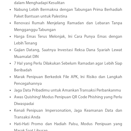
dalam Menghadapi Kesulitan
Nabung Lebih Bermakna dengan Tabungan Prima Berhadiah
Paket Bantuan untuk Palestina
Renovasi Rumah Menjelang Ramadan dan Lebaran Tanpa
Mengganggu Tabungan
Harga Emas Terus Melonjak, Ini Cara Punya Emas dengan
Lebih Tenang
Gajian Datang, Saatnya Investasi Reksa Dana Syariah Lewat
Muamalat DIN
7 Hal yang Perlu Dilakukan Sebelum Ramadan agar Lebih Siap
Beribadah
Marak Penipuan Berkedok File APK, Ini Risiko dan Langkah
Pencegahannya
Jaga Data Pribadimu untuk Amankan Transaksi Perbankanmu
Awas Quishing! Modus Penipuan QR Code Phishing yang Perlu
Diwaspadai
Kenali Penipuan Impersonation, Jaga Keamanan Data dan
Transaksi Anda
Hati-Hati Promo dan Hadiah Palsu, Modus Penipuan yang
Marak Saat Liburan