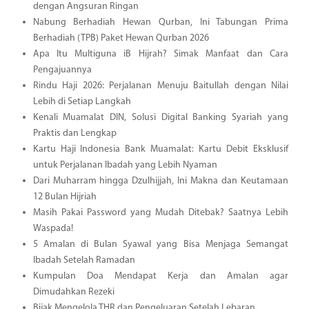
dengan Angsuran Ringan
Nabung Berhadiah Hewan Qurban, Ini Tabungan Prima
Berhadiah (TPB) Paket Hewan Qurban 2026
Apa Itu Multiguna iB Hijrah? Simak Manfaat dan Cara
Pengajuannya
Rindu Haji 2026: Perjalanan Menuju Baitullah dengan Nilai
Lebih di Setiap Langkah
Kenali Muamalat DIN, Solusi Digital Banking Syariah yang
Praktis dan Lengkap
Kartu Haji Indonesia Bank Muamalat: Kartu Debit Eksklusif
untuk Perjalanan Ibadah yang Lebih Nyaman
Dari Muharram hingga Dzulhijjah, Ini Makna dan Keutamaan
12 Bulan Hijriah
Masih Pakai Password yang Mudah Ditebak? Saatnya Lebih
Waspada!
5 Amalan di Bulan Syawal yang Bisa Menjaga Semangat
Ibadah Setelah Ramadan
Kumpulan Doa Mendapat Kerja dan Amalan agar
Dimudahkan Rezeki
Bijak Mengelola THR dan Pengeluaran Setelah Lebaran