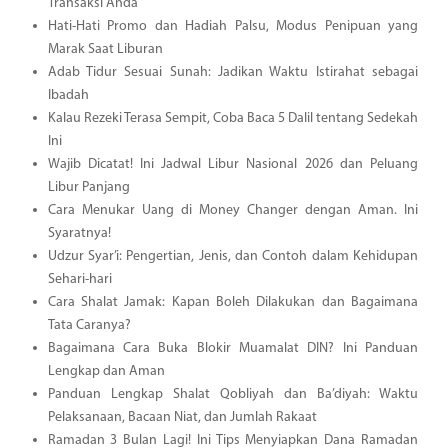
Transaksi Anda
Hati-Hati Promo dan Hadiah Palsu, Modus Penipuan yang
Marak Saat Liburan
Adab Tidur Sesuai Sunah: Jadikan Waktu Istirahat sebagai
Ibadah
Kalau Rezeki Terasa Sempit, Coba Baca 5 Dalil tentang Sedekah
Ini
Wajib Dicatat! Ini Jadwal Libur Nasional 2026 dan Peluang
Libur Panjang
Cara Menukar Uang di Money Changer dengan Aman. Ini
Syaratnya!
Udzur Syar’i: Pengertian, Jenis, dan Contoh dalam Kehidupan
Sehari-hari
Cara Shalat Jamak: Kapan Boleh Dilakukan dan Bagaimana
Tata Caranya?
Bagaimana Cara Buka Blokir Muamalat DIN? Ini Panduan
Lengkap dan Aman
Panduan Lengkap Shalat Qobliyah dan Ba’diyah: Waktu
Pelaksanaan, Bacaan Niat, dan Jumlah Rakaat
Ramadan 3 Bulan Lagi! Ini Tips Menyiapkan Dana Ramadan