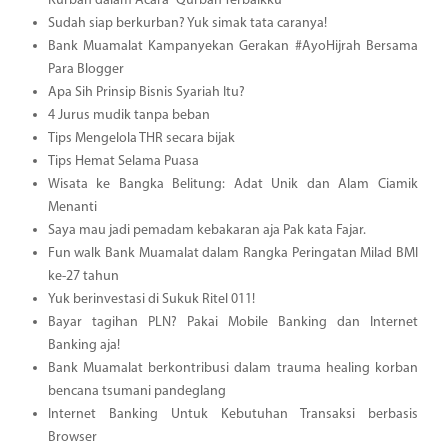
Kurban dalam Acara “Qurban Terbaikku”
Sudah siap berkurban? Yuk simak tata caranya!
Bank Muamalat Kampanyekan Gerakan #AyoHijrah Bersama
Para Blogger
Apa Sih Prinsip Bisnis Syariah Itu?
4 Jurus mudik tanpa beban
Tips Mengelola THR secara bijak
Tips Hemat Selama Puasa
Wisata ke Bangka Belitung: Adat Unik dan Alam Ciamik
Menanti
Saya mau jadi pemadam kebakaran aja Pak kata Fajar.
Fun walk Bank Muamalat dalam Rangka Peringatan Milad BMI
ke-27 tahun
Yuk berinvestasi di Sukuk Ritel 011!
Bayar tagihan PLN? Pakai Mobile Banking dan Internet
Banking aja!
Bank Muamalat berkontribusi dalam trauma healing korban
bencana tsumani pandeglang
Internet Banking Untuk Kebutuhan Transaksi berbasis
Browser