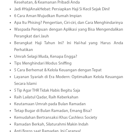
Kesehatan, & Keamanan Pribadi Anda
Jadi #HajiAnakHebat: Persiapkan Haji Si Kecil Sejak Dini!
6 Cara Aman Wujudkan Rumah Impian
Apa Itu Phising? Pengertian, Ciri-ciri, dan Cara Menghindarinya
Waspada Penipuan dengan Aplikasi yang Bisa Mengendalikan
Perangkat dari Jauh
Berangkat Haji Tahun Ini? Ini Hal-hal yang Harus Anda
Perhatikan
Umrah Selagi Muda, Kenapa Engga?
Tips Menghindari Modus Sniffing
5 Cara Berhemat & Kelola Keuangan dengan Tepat
Layanan Syariah di Era Modern: Optimalkan Kelola Keuangan
Secara Islami
5 Tip Agar THR Tidak Habis Begitu Saja
Raih Lailatul Qadar, Raih Keberkahan
Keutamaan Umrah pada Bulan Ramadan
Tetap Bugar di Bulan Ramadan, Emang Bisa?
Kemudahan Bertransaksi Khas Cashless Society
Ramadan Berkah, Silaturahmi Makin Indah
Anti Boros saat Ramadan, Ini Caranya!