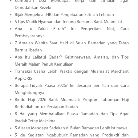
Kumpulan Doa Mendapat Kerja dan Amalan agar
Dimudahkan Rezeki
Bijak Mengelola THR dan Pengeluaran Setelah Lebaran
5 Tips Mudik Nyaman dan Tenang Bersama Bank Muamalat
Apa Itu Zakat Fitrah? Ini Pengertian, Niat, Cara
Pembayarannya
7 Amalan Wanita Saat Haid di Bulan Ramadan yang Tetap
Bernilai Ibadah
Apa Itu Lailatul Qadar? Keistimewaan, Amalan, dan Tips
Meraih Malam Penuh Kemuliaan
Transaksi Usaha Lebih Praktis dengan Muamalat Merchant
App QRIS
Berapa Fidyah Puasa 2026? Ini Besaran per Hari dan Cara
Menghitungnya
Rindu Haji 2026 Bank Muamalat: Program Tabungan Haji
Berhadiah untuk Persiapan Ibadah
8 Hal yang Membatalkan Puasa Ramadan dan Tips Agar
Ibadah Tetap Maksimal
5 Alasan Mengapa Sedekah di Bulan Ramadan Lebih Istimewa
5 Ide Kegiatan Ngabuburit Ramadan yang Produktif dan