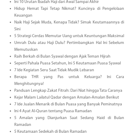
Ini 10 Urutan Ibadah Haji dari Awal Sampai Akhir
Hidup Hemat Tapi Tetap Nikmat? Kuncinya di Pengelolaan
Keuangan
Naik Haji Sejak Muda, Kenapa Tidak? Simak Keutamaannya di
Sini
5 Strategi Cerdas Memutar Uang untuk Keuntungan Maksimal
Umrah Dulu atau Haji Dulu? Pertimbangkan Hal Ini Sebelum
Memutuskan
Raih Berkah di Bulan Syawal dengan Ajak Teman Hijrah
Seperti Pahala Puasa Setahun, Ini 5 Keutamaan Puasa Syawal
7 Ide Kegiatan Seru Saat Tidak Mudik Lebaran
Berapa THR yang Pas untuk Keluarga? Ini Cara
Menghitungnya!
Panduan Lengkap Zakat Fitrah: Dari Niat hingga Tata Caranya
Kejar Malam Lailatul Qadar dengan Amalan-Amalan Berikut
7 Ide Jualan Menarik di Bulan Puasa yang Banyak Peminatnya
Ini 4 Ayat Al-Quran tentang Puasa Ramadan
5 Amalan yang Dianjurkan Saat Sedang Haid di Bulan
Ramadan
5 Keutamaan Sedekah di Bulan Ramadan