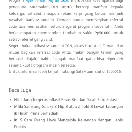
Program
Ajak Teman Hijrah 2026
merupakan kesempatan bagi
pengguna Muamalat DIN untuk berbagi manfaat kepada
keluarga, sahabat, maupun rekan kerja yang belum menjadi
nasabah Bank Muamalat. Dengan hanya membagikan referral
code dan memastikan seluruh syarat program terpenuhi, Anda
berkesempatan memperoleh tambahan saldo Rp50.000 untuk
setiap referral yang valid.
Segera buka aplikasi Muamalat DIN, akses fitur Ajak Teman, dan
mulai bagikan referral code Anda. makin banyak teman yang
berhasil diajak, makin banyak manfaat yang bisa diperoleh
selama kuota program masih tersedia.
Untuk informasi lebih lanjut, hubungi SalaMuamalat di 1500016.
Baca Juga :
Nilai Uang Tergerus Inflasi? Emas Bisa Jadi Salah Satu Solusi
Miliki Samsung Galaxy Z Flip 8 atau Z Fold 8 Lewat Tabungan
iB Hijrah Prima Berhadiah
Ini 5 Cara Orang Have Mengelola Keuangan dengan Lebih
Praktis