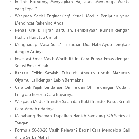
In This Economy, Menyiapkan Haji atau Menunggu Waktu
yang Tepat?
Waspada Social Engineering! Kenali Modus Penipuan yang
Mengincar Rekening Anda
Kenali KPR iB Hijrah Baitullah, Pembiayaan Rumah dengan
Hadiah Haji atau Umrah
Menghadapi Masa Sulit? Ini Bacaan Doa Nabi Ayub Lengkap
dengan Artinya
Investasi Emas Masih Worth It? Ini Cara Punya Emas dengan
Solusi Emas Hijrah
Bacaan Dzikir Setelah Tahajud: Amalan untuk Menutup
Qiyamul Lail dengan Lebih Bermakna
Cara Cek Pajak Kendaraan Online dan Offline dengan Mudah,
Lengkap Beserta Cara Bayarnya
Waspada Modus Transfer Salah dan Bukti Transfer Palsu, Kenali
Cara Menghindarinya
Menabung Nyaman, Dapatkan Hadiah Samsung S26 Series di
Tangan
Formula 50-30-20 Masih Relevan? Begini Cara Mengelola Gaji
di Era Serba Mahal