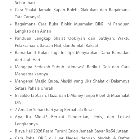
Sehari-hari
Cara Shalat Jamak: Kapan Boleh Dilakukan dan Bagaimana
Tata Caranya?
Bagaimana Cara Buka Blokir Muamalat DIN? Ini Panduan
Lengkap dan Aman
Panduan Lengkap Shalat Qobliyah dan Ba’diyah: Waktu
Pelaksanaan, Bacaan Niat, dan Jumlah Rakaat
Ramadan 3 Bulan Lagi! Ini Tips Menyiapkan Dana Ramadan
dari Jauh Hari
Mengapa Sedekah Subuh Istimewa? Berikut Doa dan Cara
Mengamalkannya
Mengenal Masjid Quba, Masjid yang Jika Shalat di Dalamnya
Setara Pahala Umrah
Isi Saldo TapCash, Flazz, dan E-Money Tanpa Ribet di Muamalat
DIN
7 Amalan Sehari-hari yang Berpahala Besar
Apa Itu Miqat? Berikut Pengertian, Jenis, dan Lokasi
Lengkapnya
Biaya Haji 2026 Resmi Turun! Calon Jemaah Bayar Rp54 Jutaan
Cara Pakai QRIS di Luar Negeri dengan Mudah & Daftar