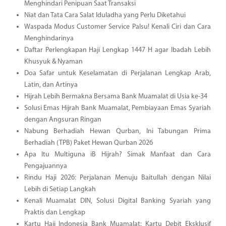
Menghindari Penipuan Saat Transaksi
Niat dan Tata Cara Salat Iduladha yang Perlu Diketahui
Waspada Modus Customer Service Palsu! Kenali Ciri dan Cara
Menghindarinya
Daftar Perlengkapan Haji Lengkap 1447 H agar Ibadah Lebih
Khusyuk & Nyaman
Doa Safar untuk Keselamatan di Perjalanan Lengkap Arab,
Latin, dan Artinya
Hijrah Lebih Bermakna Bersama Bank Muamalat di Usia ke-34
Solusi Emas Hijrah Bank Muamalat, Pembiayaan Emas Syariah
dengan Angsuran Ringan
Nabung Berhadiah Hewan Qurban, Ini Tabungan Prima
Berhadiah (TPB) Paket Hewan Qurban 2026
Apa Itu Multiguna iB Hijrah? Simak Manfaat dan Cara
Pengajuannya
Rindu Haji 2026: Perjalanan Menuju Baitullah dengan Nilai
Lebih di Setiap Langkah
Kenali Muamalat DIN, Solusi Digital Banking Syariah yang
Praktis dan Lengkap
Kartu Haji Indonesia Bank Muamalat: Kartu Debit Eksklusif