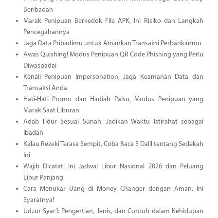
Beribadah
Marak Penipuan Berkedok File APK, Ini Risiko dan Langkah
Pencegahannya
Jaga Data Pribadimu untuk Amankan Transaksi Perbankanmu
Awas Quishing! Modus Penipuan QR Code Phishing yang Perlu
Diwaspadai
Kenali Penipuan Impersonation, Jaga Keamanan Data dan
Transaksi Anda
Hati-Hati Promo dan Hadiah Palsu, Modus Penipuan yang
Marak Saat Liburan
Adab Tidur Sesuai Sunah: Jadikan Waktu Istirahat sebagai
Ibadah
Kalau Rezeki Terasa Sempit, Coba Baca 5 Dalil tentang Sedekah
Ini
Wajib Dicatat! Ini Jadwal Libur Nasional 2026 dan Peluang
Libur Panjang
Cara Menukar Uang di Money Changer dengan Aman. Ini
Syaratnya!
Udzur Syar’i: Pengertian, Jenis, dan Contoh dalam Kehidupan