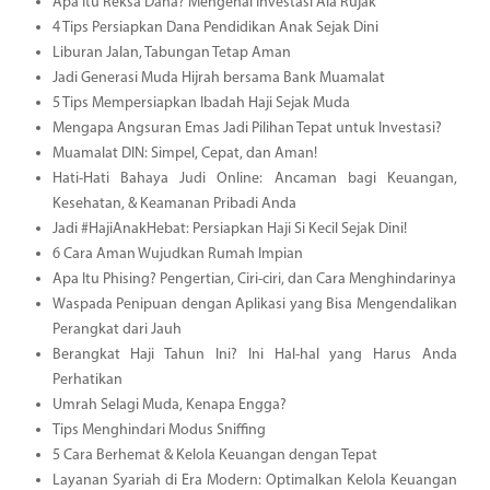
Apa Itu Reksa Dana? Mengenal Investasi Ala Rujak
4 Tips Persiapkan Dana Pendidikan Anak Sejak Dini
Liburan Jalan, Tabungan Tetap Aman
Jadi Generasi Muda Hijrah bersama Bank Muamalat
5 Tips Mempersiapkan Ibadah Haji Sejak Muda
Mengapa Angsuran Emas Jadi Pilihan Tepat untuk Investasi?
Muamalat DIN: Simpel, Cepat, dan Aman!
Hati-Hati Bahaya Judi Online: Ancaman bagi Keuangan,
Kesehatan, & Keamanan Pribadi Anda
Jadi #HajiAnakHebat: Persiapkan Haji Si Kecil Sejak Dini!
6 Cara Aman Wujudkan Rumah Impian
Apa Itu Phising? Pengertian, Ciri-ciri, dan Cara Menghindarinya
Waspada Penipuan dengan Aplikasi yang Bisa Mengendalikan
Perangkat dari Jauh
Berangkat Haji Tahun Ini? Ini Hal-hal yang Harus Anda
Perhatikan
Umrah Selagi Muda, Kenapa Engga?
Tips Menghindari Modus Sniffing
5 Cara Berhemat & Kelola Keuangan dengan Tepat
Layanan Syariah di Era Modern: Optimalkan Kelola Keuangan