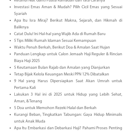
Ketahui Niat Ganti Puasa Ramadan dan Tata Caranya
Investasi Emas Aman & Mudah? Pilih Cicil Emas yang Sesuai
Syariah
Apa Itu Isra Miraj? Berikut Makna, Sejarah, dan Hikmah di
Baliknya
Catat Dulu! Ini Hal-hal yang Wajib Ada di Rumah Baru
5 Tips Miliki Rumah Idaman Sesuai Kemampuan
Waktu Penuh Berkah, Berikut Doa & Amalan Saat Hujan
Panduan Lengkap untuk Calon Jemaah Haji Reguler & Rincian
Biaya Haji 2025
5 Keutamaan Bulan Rajab dan Amalan yang Dianjurkan
Tetap Bijak Kelola Keuangan Meski PPN 12% Dibatalkan
9 Hal yang Harus Dipersiapkan Saat Akan Umrah untuk
Pertama Kali
Lakukan 3 Hal ini di 2025 untuk Hidup yang Lebih Sehat,
Aman, & Tenang
5 Doa untuk Memohon Rezeki Halal dan Berkah
Kurangi Beban, Tingkatkan Tabungan: Gaya Hidup Minimalis
untuk Anak Muda
Apa Itu Embarkasi dan Debarkasi Haji? Pahami Proses Penting