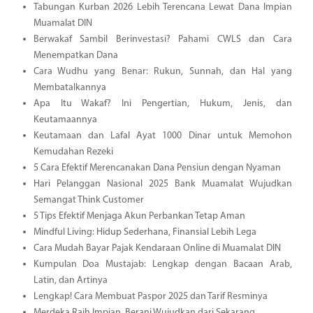
Tabungan Kurban 2026 Lebih Terencana Lewat Dana Impian
Muamalat DIN
Berwakaf Sambil Berinvestasi? Pahami CWLS dan Cara
Menempatkan Dana
Cara Wudhu yang Benar: Rukun, Sunnah, dan Hal yang
Membatalkannya
Apa Itu Wakaf? Ini Pengertian, Hukum, Jenis, dan
Keutamaannya
Keutamaan dan Lafal Ayat 1000 Dinar untuk Memohon
Kemudahan Rezeki
5 Cara Efektif Merencanakan Dana Pensiun dengan Nyaman
Hari Pelanggan Nasional 2025 Bank Muamalat Wujudkan
Semangat Think Customer
5 Tips Efektif Menjaga Akun Perbankan Tetap Aman
Mindful Living: Hidup Sederhana, Finansial Lebih Lega
Cara Mudah Bayar Pajak Kendaraan Online di Muamalat DIN
Kumpulan Doa Mustajab: Lengkap dengan Bacaan Arab,
Latin, dan Artinya
Lengkap! Cara Membuat Paspor 2025 dan Tarif Resminya
Merdeka Raih Impian, Berani Wujudkan dari Sekarang