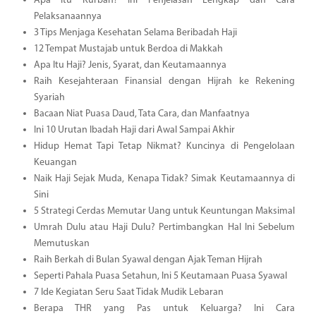
Apa Itu Kurban? Ini Penjelasan Lengkap dan Cara
Pelaksanaannya
3 Tips Menjaga Kesehatan Selama Beribadah Haji
12 Tempat Mustajab untuk Berdoa di Makkah
Apa Itu Haji? Jenis, Syarat, dan Keutamaannya
Raih Kesejahteraan Finansial dengan Hijrah ke Rekening
Syariah
Bacaan Niat Puasa Daud, Tata Cara, dan Manfaatnya
Ini 10 Urutan Ibadah Haji dari Awal Sampai Akhir
Hidup Hemat Tapi Tetap Nikmat? Kuncinya di Pengelolaan
Keuangan
Naik Haji Sejak Muda, Kenapa Tidak? Simak Keutamaannya di
Sini
5 Strategi Cerdas Memutar Uang untuk Keuntungan Maksimal
Umrah Dulu atau Haji Dulu? Pertimbangkan Hal Ini Sebelum
Memutuskan
Raih Berkah di Bulan Syawal dengan Ajak Teman Hijrah
Seperti Pahala Puasa Setahun, Ini 5 Keutamaan Puasa Syawal
7 Ide Kegiatan Seru Saat Tidak Mudik Lebaran
Berapa THR yang Pas untuk Keluarga? Ini Cara