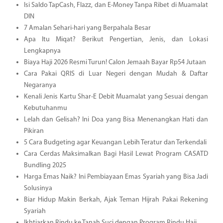
Isi Saldo TapCash, Flazz, dan E-Money Tanpa Ribet di Muamalat
DIN
7 Amalan Sehari-hari yang Berpahala Besar
Apa Itu Miqat? Berikut Pengertian, Jenis, dan Lokasi
Lengkapnya
Biaya Haji 2026 Resmi Turun! Calon Jemaah Bayar Rp54 Jutaan
Cara Pakai QRIS di Luar Negeri dengan Mudah & Daftar
Negaranya
Kenali Jenis Kartu Shar-E Debit Muamalat yang Sesuai dengan
Kebutuhanmu
Lelah dan Gelisah? Ini Doa yang Bisa Menenangkan Hati dan
Pikiran
5 Cara Budgeting agar Keuangan Lebih Teratur dan Terkendali
Cara Cerdas Maksimalkan Bagi Hasil Lewat Program CASATD
Bundling 2025
Harga Emas Naik? Ini Pembiayaan Emas Syariah yang Bisa Jadi
Solusinya
Biar Hidup Makin Berkah, Ajak Teman Hijrah Pakai Rekening
Syariah
Ikhtiarkan Rindu ke Tanah Suci dengan Program Rindu Haji