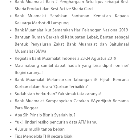
Bank Muamalat Raih 2 Penghargaan Sekaligus sebagai Best
Sharia Product dan Best Active Sharia Card
Bank Muamalat Serahkan Santunan Kematian Kepada
Keluarga Marbot di Lampung
Bank Muamalat Ikut Semarakan Hari Pelanggan Nasional 2019
Bantuan Rumah Berkah di Kabupaten Lebak, Banten sebagai
Bentuk Penyaluran Zakat Bank Muamalat dan Baitulmaal
Muamalat (BMM)
Kegiatan Bank Muamalat Indonesia 23-24 Agustus 2019
Mau nabung sambil dapat hadiah yang bisa dipilih online?
Begini caranya!
Bank Muamalat Meluncurkan Tabungan iB Hijrah Rencana
Kurban dalam Acara “Qurban Terbaikku”
Sudah siap berkurban? Yuk simak tata caranya!
Bank Muamalat Kampanyekan Gerakan #AyoHijrah Bersama
Para Blogger
Apa Sih Prinsip Bisnis Syariah Itu?
Yuk! Hindari resiko pencurian data ATM kamu
4 Jurus mudik tanpa beban
Tips Mengelola THR secara bijak