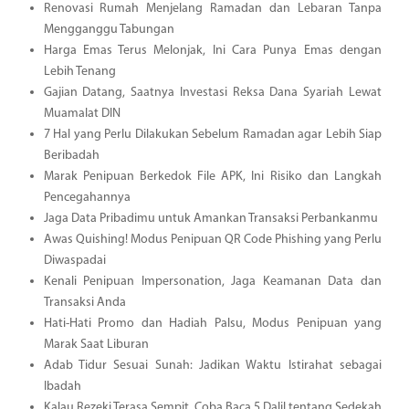
Renovasi Rumah Menjelang Ramadan dan Lebaran Tanpa
Mengganggu Tabungan
Harga Emas Terus Melonjak, Ini Cara Punya Emas dengan
Lebih Tenang
Gajian Datang, Saatnya Investasi Reksa Dana Syariah Lewat
Muamalat DIN
7 Hal yang Perlu Dilakukan Sebelum Ramadan agar Lebih Siap
Beribadah
Marak Penipuan Berkedok File APK, Ini Risiko dan Langkah
Pencegahannya
Jaga Data Pribadimu untuk Amankan Transaksi Perbankanmu
Awas Quishing! Modus Penipuan QR Code Phishing yang Perlu
Diwaspadai
Kenali Penipuan Impersonation, Jaga Keamanan Data dan
Transaksi Anda
Hati-Hati Promo dan Hadiah Palsu, Modus Penipuan yang
Marak Saat Liburan
Adab Tidur Sesuai Sunah: Jadikan Waktu Istirahat sebagai
Ibadah
Kalau Rezeki Terasa Sempit, Coba Baca 5 Dalil tentang Sedekah