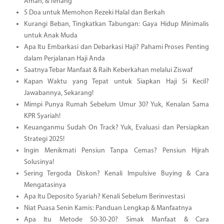
Aman, & Tenang
5 Doa untuk Memohon Rezeki Halal dan Berkah
Kurangi Beban, Tingkatkan Tabungan: Gaya Hidup Minimalis
untuk Anak Muda
Apa Itu Embarkasi dan Debarkasi Haji? Pahami Proses Penting
dalam Perjalanan Haji Anda
Saatnya Tebar Manfaat & Raih Keberkahan melalui Ziswaf
Kapan Waktu yang Tepat untuk Siapkan Haji Si Kecil?
Jawabannya, Sekarang!
Mimpi Punya Rumah Sebelum Umur 30? Yuk, Kenalan Sama
KPR Syariah!
Keuanganmu Sudah On Track? Yuk, Evaluasi dan Persiapkan
Strategi 2025!
Ingin Menikmati Pensiun Tanpa Cemas? Pensiun Hijrah
Solusinya!
Sering Tergoda Diskon? Kenali Impulsive Buying & Cara
Mengatasinya
Apa Itu Deposito Syariah? Kenali Sebelum Berinvestasi
Niat Puasa Senin Kamis: Panduan Lengkap & Manfaatnya
Apa Itu Metode 50-30-20? Simak Manfaat & Cara