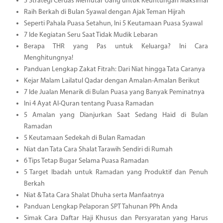
5 Strategi Cerdas Memutar Uang untuk Keuntungan Maksimal
Raih Berkah di Bulan Syawal dengan Ajak Teman Hijrah
Seperti Pahala Puasa Setahun, Ini 5 Keutamaan Puasa Syawal
7 Ide Kegiatan Seru Saat Tidak Mudik Lebaran
Berapa THR yang Pas untuk Keluarga? Ini Cara
Menghitungnya!
Panduan Lengkap Zakat Fitrah: Dari Niat hingga Tata Caranya
Kejar Malam Lailatul Qadar dengan Amalan-Amalan Berikut
7 Ide Jualan Menarik di Bulan Puasa yang Banyak Peminatnya
Ini 4 Ayat Al-Quran tentang Puasa Ramadan
5 Amalan yang Dianjurkan Saat Sedang Haid di Bulan
Ramadan
5 Keutamaan Sedekah di Bulan Ramadan
Niat dan Tata Cara Shalat Tarawih Sendiri di Rumah
6 Tips Tetap Bugar Selama Puasa Ramadan
5 Target Ibadah untuk Ramadan yang Produktif dan Penuh
Berkah
Niat & Tata Cara Shalat Dhuha serta Manfaatnya
Panduan Lengkap Pelaporan SPT Tahunan PPh Anda
Simak Cara Daftar Haji Khusus dan Persyaratan yang Harus