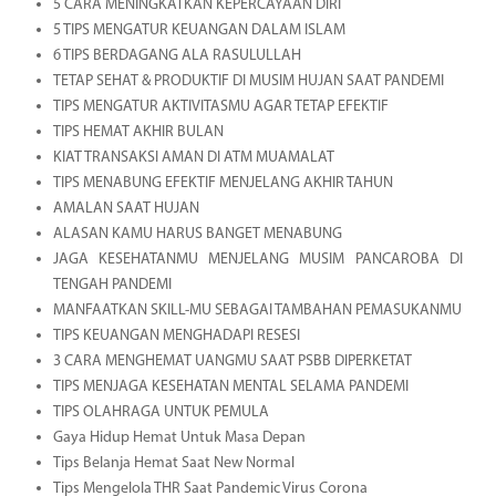
5 CARA MENINGKATKAN KEPERCAYAAN DIRI
5 TIPS MENGATUR KEUANGAN DALAM ISLAM
6 TIPS BERDAGANG ALA RASULULLAH
TETAP SEHAT & PRODUKTIF DI MUSIM HUJAN SAAT PANDEMI
TIPS MENGATUR AKTIVITASMU AGAR TETAP EFEKTIF
TIPS HEMAT AKHIR BULAN
KIAT TRANSAKSI AMAN DI ATM MUAMALAT
TIPS MENABUNG EFEKTIF MENJELANG AKHIR TAHUN
AMALAN SAAT HUJAN
ALASAN KAMU HARUS BANGET MENABUNG
JAGA KESEHATANMU MENJELANG MUSIM PANCAROBA DI
TENGAH PANDEMI
MANFAATKAN SKILL-MU SEBAGAI TAMBAHAN PEMASUKANMU
TIPS KEUANGAN MENGHADAPI RESESI
3 CARA MENGHEMAT UANGMU SAAT PSBB DIPERKETAT
TIPS MENJAGA KESEHATAN MENTAL SELAMA PANDEMI
TIPS OLAHRAGA UNTUK PEMULA
Gaya Hidup Hemat Untuk Masa Depan
Tips Belanja Hemat Saat New Normal
Tips Mengelola THR Saat Pandemic Virus Corona