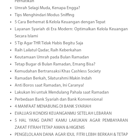
Perhatikan
Umrah Selagi Muda, Kenapa Engga?
Tips Menghindari Modus Sniffing
5 Cara Berhemat & Kelola Keuangan dengan Tepat
Layanan Syariah di Era Modern: Optimalkan Kelola Keuangan
Secara Islami
5 Tip Agar THR Tidak Habis Begitu Saja
Raih Lailatul Qadar, Raih Keberkahan
Keutamaan Umrah pada Bulan Ramadan
Tetap Bugar di Bulan Ramadan, Emang Bisa?
Kemudahan Bertransaksi Khas Cashless Society
Ramadan Berkah, Silaturahmi Makin Indah
Anti Boros saat Ramadan, Ini Caranya!
Lakukan Ini untuk Mendulang Pahala saat Ramadan
Perbedaan Bank Syariah dan Bank Konvensional
4 MANFAAT MENABUNG DI BANK SYARIAH
EVALUASI KONDISI KEUANGANMU SETELAH LEBARAN
5 HAL YANG DAPAT KAMU LAKUKAN AGAR PEMBAYARAN
ZAKAT FITRAH TETAP AMAN & HIGIENIS
PENGELOLAAN DANA AGAR IDUL FITRI LEBIH BERKAH & TETAP