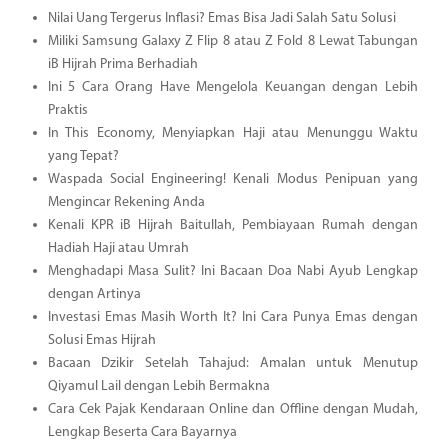
Nilai Uang Tergerus Inflasi? Emas Bisa Jadi Salah Satu Solusi
Miliki Samsung Galaxy Z Flip 8 atau Z Fold 8 Lewat Tabungan
iB Hijrah Prima Berhadiah
Ini 5 Cara Orang Have Mengelola Keuangan dengan Lebih
Praktis
In This Economy, Menyiapkan Haji atau Menunggu Waktu
yang Tepat?
Waspada Social Engineering! Kenali Modus Penipuan yang
Mengincar Rekening Anda
Kenali KPR iB Hijrah Baitullah, Pembiayaan Rumah dengan
Hadiah Haji atau Umrah
Menghadapi Masa Sulit? Ini Bacaan Doa Nabi Ayub Lengkap
dengan Artinya
Investasi Emas Masih Worth It? Ini Cara Punya Emas dengan
Solusi Emas Hijrah
Bacaan Dzikir Setelah Tahajud: Amalan untuk Menutup
Qiyamul Lail dengan Lebih Bermakna
Cara Cek Pajak Kendaraan Online dan Offline dengan Mudah,
Lengkap Beserta Cara Bayarnya