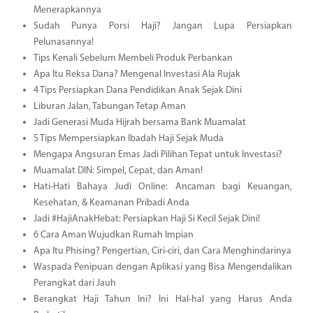
Menerapkannya
Sudah Punya Porsi Haji? Jangan Lupa Persiapkan
Pelunasannya!
Tips Kenali Sebelum Membeli Produk Perbankan
Apa Itu Reksa Dana? Mengenal Investasi Ala Rujak
4 Tips Persiapkan Dana Pendidikan Anak Sejak Dini
Liburan Jalan, Tabungan Tetap Aman
Jadi Generasi Muda Hijrah bersama Bank Muamalat
5 Tips Mempersiapkan Ibadah Haji Sejak Muda
Mengapa Angsuran Emas Jadi Pilihan Tepat untuk Investasi?
Muamalat DIN: Simpel, Cepat, dan Aman!
Hati-Hati Bahaya Judi Online: Ancaman bagi Keuangan,
Kesehatan, & Keamanan Pribadi Anda
Jadi #HajiAnakHebat: Persiapkan Haji Si Kecil Sejak Dini!
6 Cara Aman Wujudkan Rumah Impian
Apa Itu Phising? Pengertian, Ciri-ciri, dan Cara Menghindarinya
Waspada Penipuan dengan Aplikasi yang Bisa Mengendalikan
Perangkat dari Jauh
Berangkat Haji Tahun Ini? Ini Hal-hal yang Harus Anda