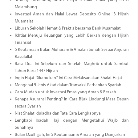
Strategi Menabung untuk Biaya Sekolah Anak yang Terus
Melambung
Investasi Aman dan Halal Lewat Deposito Online iB Hijrah
Muamalat
Liburan Sekolah Hemat & Praktis bersama Bank Muamalat
Ikhtiar Menuju Keuangan yang Lebih Berkah dengan Hijrah
Finansial
5 Keutamaan Bulan Muharam & Amalan Sunah Sesuai Anjuran
Rasulullah
Baca Doa Ini Sebelum dan Setelah Maghrib untuk Sambut
Tahun Baru 1447 Hijriah
Ingin Hajat Dikabulkan? Ini Cara Melaksanakan Shalat Hajat
Mengenal 9 Jenis Akad dalam Transaksi Perbankan Syariah
Cara Mudah untuk Investasi Emas yang Aman & Berkah
Kenapa Asuransi Penting? Ini Cara Bijak Lindungi Masa Depan
secara Syariah
Niat Shalat Iduladha dan Tata Cara Lengkapnya
Lengkapi Ibadah Haji dengan Mengetahui Wajib dan
Sunahnya
Bulan Dzulhijjah, Ini 5 Keutamaan & Amalan yang Dianjurkan