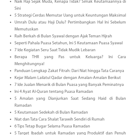
Naik Haji Sejak Muda, Kenapa Tidak? Simak Keutamaannya di
Sini
5 Strategi Cerdas Memutar Uang untuk Keuntungan Maksimal
Umrah Dulu atau Haji Dulu? Pertimbangkan Hal Ini Sebelum
Memutuskan
Raih Berkah di Bulan Syawal dengan Ajak Teman Hijrah
Seperti Pahala Puasa Setahun, Ini 5 Keutamaan Puasa Syawal
7 Ide Kegiatan Seru Saat Tidak Mudik Lebaran
Berapa THR yang Pas untuk Keluarga? Ini Cara
Menghitungnya!
Panduan Lengkap Zakat Fitrah: Dari Niat hingga Tata Caranya
Kejar Malam Lailatul Qadar dengan Amalan-Amalan Berikut
7 Ide Jualan Menarik di Bulan Puasa yang Banyak Peminatnya
Ini 4 Ayat Al-Quran tentang Puasa Ramadan
5 Amalan yang Dianjurkan Saat Sedang Haid di Bulan
Ramadan
5 Keutamaan Sedekah di Bulan Ramadan
Niat dan Tata Cara Shalat Tarawih Sendiri di Rumah
6 Tips Tetap Bugar Selama Puasa Ramadan
5 Target Ibadah untuk Ramadan yang Produktif dan Penuh