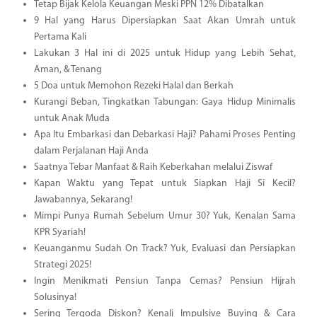
Tetap Bijak Kelola Keuangan Meski PPN 12% Dibatalkan
9 Hal yang Harus Dipersiapkan Saat Akan Umrah untuk
Pertama Kali
Lakukan 3 Hal ini di 2025 untuk Hidup yang Lebih Sehat,
Aman, & Tenang
5 Doa untuk Memohon Rezeki Halal dan Berkah
Kurangi Beban, Tingkatkan Tabungan: Gaya Hidup Minimalis
untuk Anak Muda
Apa Itu Embarkasi dan Debarkasi Haji? Pahami Proses Penting
dalam Perjalanan Haji Anda
Saatnya Tebar Manfaat & Raih Keberkahan melalui Ziswaf
Kapan Waktu yang Tepat untuk Siapkan Haji Si Kecil?
Jawabannya, Sekarang!
Mimpi Punya Rumah Sebelum Umur 30? Yuk, Kenalan Sama
KPR Syariah!
Keuanganmu Sudah On Track? Yuk, Evaluasi dan Persiapkan
Strategi 2025!
Ingin Menikmati Pensiun Tanpa Cemas? Pensiun Hijrah
Solusinya!
Sering Tergoda Diskon? Kenali Impulsive Buying & Cara