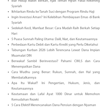
Biar Hidup Makin Berkah, Ajak Teman Hijrah Pakai Rekening
Syariah
Ikhtiarkan Rindu ke Tanah Suci dengan Program Rindu Haji
Ingin Investasi Aman? Ini Kelebihan Pembiayaan Emas di Bank
Syariah
Sedekah Kecil, Manfaat Besar: Cara Mudah Raih Berkah Setiap
Hari
5 Puasa Sunnah Paling Utama: Dalil, Niat, dan Keutamaannya
Perbedaan Kartu Debit dan Kartu Kredit yang Perlu Diketahui
Tabungan Kurban 2026 Lebih Terencana Lewat Dana Impian
Muamalat DIN
Berwakaf Sambil Berinvestasi? Pahami CWLS dan Cara
Menempatkan Dana
Cara Wudhu yang Benar: Rukun, Sunnah, dan Hal yang
Membatalkannya
Apa Itu Wakaf? Ini Pengertian, Hukum, Jenis, dan
Keutamaannya
Keutamaan dan Lafal Ayat 1000 Dinar untuk Memohon
Kemudahan Rezeki
5 Cara Efektif Merencanakan Dana Pensiun dengan Nyaman