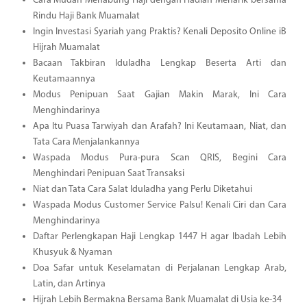
Cara Mudah Menabung Haji dengan Hadiah Menarik bersama
Rindu Haji Bank Muamalat
Ingin Investasi Syariah yang Praktis? Kenali Deposito Online iB
Hijrah Muamalat
Bacaan Takbiran Iduladha Lengkap Beserta Arti dan
Keutamaannya
Modus Penipuan Saat Gajian Makin Marak, Ini Cara
Menghindarinya
Apa Itu Puasa Tarwiyah dan Arafah? Ini Keutamaan, Niat, dan
Tata Cara Menjalankannya
Waspada Modus Pura-pura Scan QRIS, Begini Cara
Menghindari Penipuan Saat Transaksi
Niat dan Tata Cara Salat Iduladha yang Perlu Diketahui
Waspada Modus Customer Service Palsu! Kenali Ciri dan Cara
Menghindarinya
Daftar Perlengkapan Haji Lengkap 1447 H agar Ibadah Lebih
Khusyuk & Nyaman
Doa Safar untuk Keselamatan di Perjalanan Lengkap Arab,
Latin, dan Artinya
Hijrah Lebih Bermakna Bersama Bank Muamalat di Usia ke-34