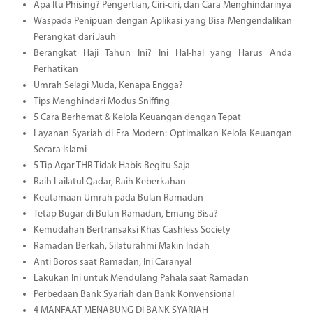
Apa Itu Phising? Pengertian, Ciri-ciri, dan Cara Menghindarinya
Waspada Penipuan dengan Aplikasi yang Bisa Mengendalikan
Perangkat dari Jauh
Berangkat Haji Tahun Ini? Ini Hal-hal yang Harus Anda
Perhatikan
Umrah Selagi Muda, Kenapa Engga?
Tips Menghindari Modus Sniffing
5 Cara Berhemat & Kelola Keuangan dengan Tepat
Layanan Syariah di Era Modern: Optimalkan Kelola Keuangan
Secara Islami
5 Tip Agar THR Tidak Habis Begitu Saja
Raih Lailatul Qadar, Raih Keberkahan
Keutamaan Umrah pada Bulan Ramadan
Tetap Bugar di Bulan Ramadan, Emang Bisa?
Kemudahan Bertransaksi Khas Cashless Society
Ramadan Berkah, Silaturahmi Makin Indah
Anti Boros saat Ramadan, Ini Caranya!
Lakukan Ini untuk Mendulang Pahala saat Ramadan
Perbedaan Bank Syariah dan Bank Konvensional
4 MANFAAT MENABUNG DI BANK SYARIAH