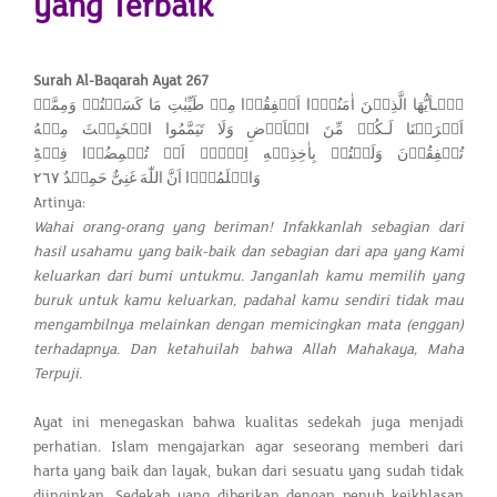
yang Terbaik
Surah Al-Baqarah Ayat 267
يٰۤـاَيُّهَا الَّذِيۡنَ اٰمَنُوۡۤا اَنۡفِقُوۡا مِنۡ طَيِّبٰتِ مَا كَسَبۡتُمۡ وَمِمَّاۤ
اَخۡرَجۡنَا لَـكُمۡ مِّنَ الۡاَرۡضِ وَلَا تَيَمَّمُوا الۡخَبِيۡثَ مِنۡهُ
تُنۡفِقُوۡنَ وَلَسۡتُمۡ بِاٰخِذِيۡهِ اِلَّاۤ اَنۡ تُغۡمِضُوۡا فِيۡهِ​ؕ
وَاعۡلَمُوۡۤا اَنَّ اللّٰهَ غَنِىٌّ حَمِيۡدٌ‏ ٢٦٧
Artinya:
Wahai orang-orang yang beriman! Infakkanlah sebagian dari
hasil usahamu yang baik-baik dan sebagian dari apa yang Kami
keluarkan dari bumi untukmu. Janganlah kamu memilih yang
buruk untuk kamu keluarkan, padahal kamu sendiri tidak mau
mengambilnya melainkan dengan memicingkan mata (enggan)
terhadapnya. Dan ketahuilah bahwa Allah Mahakaya, Maha
Terpuji.
Ayat ini menegaskan bahwa kualitas sedekah juga menjadi
perhatian. Islam mengajarkan agar seseorang memberi dari
harta yang baik dan layak, bukan dari sesuatu yang sudah tidak
diinginkan. Sedekah yang diberikan dengan penuh keikhlasan