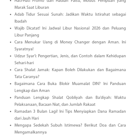
Hati-Hati Promo dan Hadiah Palsu, Modus Penipuan yang
Marak Saat Liburan
Adab Tidur Sesuai Sunah: Jadikan Waktu Istirahat sebagai
Ibadah
Wajib Dicatat! Ini Jadwal Libur Nasional 2026 dan Peluang
Libur Panjang
Cara Menukar Uang di Money Changer dengan Aman. Ini
Syaratnya!
Udzur Syar’i: Pengertian, Jenis, dan Contoh dalam Kehidupan
Sehari-hari
Cara Shalat Jamak: Kapan Boleh Dilakukan dan Bagaimana
Tata Caranya?
Bagaimana Cara Buka Blokir Muamalat DIN? Ini Panduan
Lengkap dan Aman
Panduan Lengkap Shalat Qobliyah dan Ba’diyah: Waktu
Pelaksanaan, Bacaan Niat, dan Jumlah Rakaat
Ramadan 3 Bulan Lagi! Ini Tips Menyiapkan Dana Ramadan
dari Jauh Hari
Mengapa Sedekah Subuh Istimewa? Berikut Doa dan Cara
Mengamalkannya