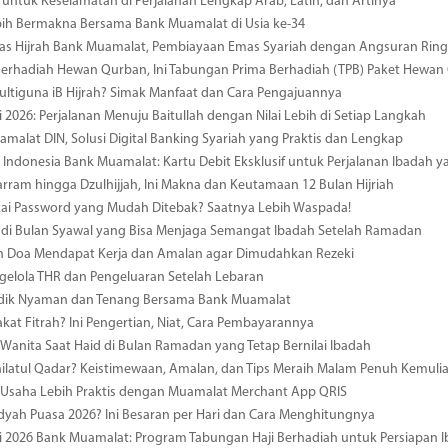
 untuk Keselamatan di Perjalanan Lengkap Arab, Latin, dan Artinya
bih Bermakna Bersama Bank Muamalat di Usia ke-34
mas Hijrah Bank Muamalat, Pembiayaan Emas Syariah dengan Angsuran Rin
erhadiah Hewan Qurban, Ini Tabungan Prima Berhadiah (TPB) Paket Hewan
ultiguna iB Hijrah? Simak Manfaat dan Cara Pengajuannya
i 2026: Perjalanan Menuju Baitullah dengan Nilai Lebih di Setiap Langkah
amalat DIN, Solusi Digital Banking Syariah yang Praktis dan Lengkap
i Indonesia Bank Muamalat: Kartu Debit Eksklusif untuk Perjalanan Ibadah
rram hingga Dzulhijjah, Ini Makna dan Keutamaan 12 Bulan Hijriah
kai Password yang Mudah Ditebak? Saatnya Lebih Waspada!
di Bulan Syawal yang Bisa Menjaga Semangat Ibadah Setelah Ramadan
 Doa Mendapat Kerja dan Amalan agar Dimudahkan Rezeki
gelola THR dan Pengeluaran Setelah Lebaran
udik Nyaman dan Tenang Bersama Bank Muamalat
akat Fitrah? Ini Pengertian, Niat, Cara Pembayarannya
Wanita Saat Haid di Bulan Ramadan yang Tetap Bernilai Ibadah
ailatul Qadar? Keistimewaan, Amalan, dan Tips Meraih Malam Penuh Kemuli
 Usaha Lebih Praktis dengan Muamalat Merchant App QRIS
dyah Puasa 2026? Ini Besaran per Hari dan Cara Menghitungnya
i 2026 Bank Muamalat: Program Tabungan Haji Berhadiah untuk Persiapan 