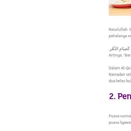
Rasulullah 
pahalanya se
كَصِيَامِ الدَّهْرِ
Artinya, “Ba
Dalam Al-Qur
Ramadan sel
dua belas bu
2. Pe
Puasa sunna
puasa Syawa