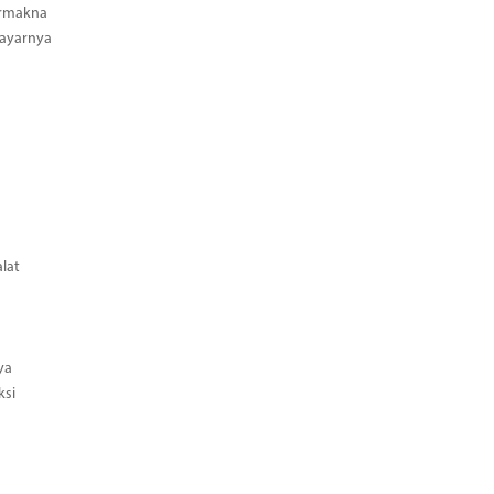
ermakna
Bayarnya
lat
ya
ksi