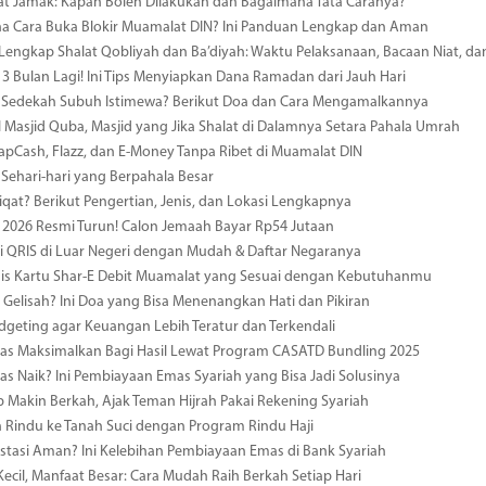
at Jamak: Kapan Boleh Dilakukan dan Bagaimana Tata Caranya?
a Cara Buka Blokir Muamalat DIN? Ini Panduan Lengkap dan Aman
engkap Shalat Qobliyah dan Ba’diyah: Waktu Pelaksanaan, Bacaan Niat, da
 Bulan Lagi! Ini Tips Menyiapkan Dana Ramadan dari Jauh Hari
Sedekah Subuh Istimewa? Berikut Doa dan Cara Mengamalkannya
Masjid Quba, Masjid yang Jika Shalat di Dalamnya Setara Pahala Umrah
 TapCash, Flazz, dan E-Money Tanpa Ribet di Muamalat DIN
Sehari-hari yang Berpahala Besar
iqat? Berikut Pengertian, Jenis, dan Lokasi Lengkapnya
i 2026 Resmi Turun! Calon Jemaah Bayar Rp54 Jutaan
i QRIS di Luar Negeri dengan Mudah & Daftar Negaranya
nis Kartu Shar-E Debit Muamalat yang Sesuai dengan Kebutuhanmu
 Gelisah? Ini Doa yang Bisa Menenangkan Hati dan Pikiran
dgeting agar Keuangan Lebih Teratur dan Terkendali
as Maksimalkan Bagi Hasil Lewat Program CASATD Bundling 2025
s Naik? Ini Pembiayaan Emas Syariah yang Bisa Jadi Solusinya
p Makin Berkah, Ajak Teman Hijrah Pakai Rekening Syariah
n Rindu ke Tanah Suci dengan Program Rindu Haji
estasi Aman? Ini Kelebihan Pembiayaan Emas di Bank Syariah
ecil, Manfaat Besar: Cara Mudah Raih Berkah Setiap Hari