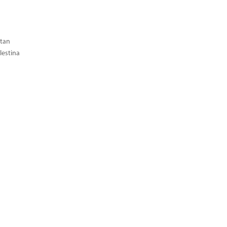
tan
estina