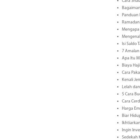
Cara Shal
Bagaiman
Panduan L
Ramadan 3
Mengapa 
Mengenal 
Isi Saldo
7 Amalan 
Apa Itu M
Biaya Haj
Cara Paka
Kenali Je
Lelah dan
5 Cara Bu
Cara Cerd
Harga Ema
Biar Hidu
Ikhtiarka
Ingin Inv
Sedekah K