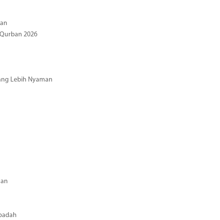
gan
 Qurban 2026
 yang Lebih Nyaman
aan
Ibadah