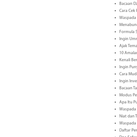
Bacaan Dz
Cara Cek 
Waspada M
Menabung
Formula 5
Ingin Umr
Ajak Tema
10 Amala
Kenali B
Ingin Pun
Cara Mud
Ingin Inv
Bacaan Ta
Modus Pen
Apa Itu P
Waspada M
Niat dan 
Waspada M
Daftar Pe