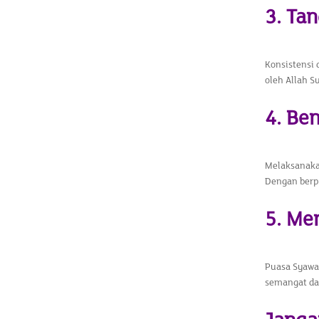
​3. T
Konsistensi 
oleh Allah 
4. Be
Melaksanaka
Dengan berpu
5. Me
Puasa Syawa
semangat dan