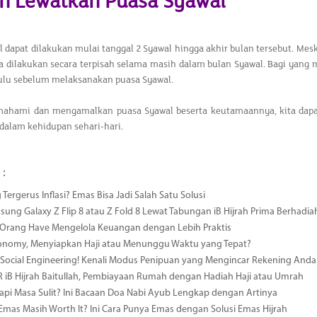
n Lewatkan Puasa Syawal
 dapat dilakukan mulai tanggal 2 Syawal hingga akhir bulan tersebut. Mes
ika dilakukan secara terpisah selama masih dalam bulan Syawal. Bagi yan
ulu sebelum melaksanakan puasa Syawal.​
hami dan mengamalkan puasa Syawal beserta keutamaannya, kita dapat 
s dalam kehidupan sehari-hari.
 :
 Tergerus Inflasi? Emas Bisa Jadi Salah Satu Solusi
msung Galaxy Z Flip 8 atau Z Fold 8 Lewat Tabungan iB Hijrah Prima Berhadia
a Orang Have Mengelola Keuangan dengan Lebih Praktis
conomy, Menyiapkan Haji atau Menunggu Waktu yang Tepat?
ocial Engineering! Kenali Modus Penipuan yang Mengincar Rekening Anda
R iB Hijrah Baitullah, Pembiayaan Rumah dengan Hadiah Haji atau Umrah
i Masa Sulit? Ini Bacaan Doa Nabi Ayub Lengkap dengan Artinya
 Emas Masih Worth It? Ini Cara Punya Emas dengan Solusi Emas Hijrah