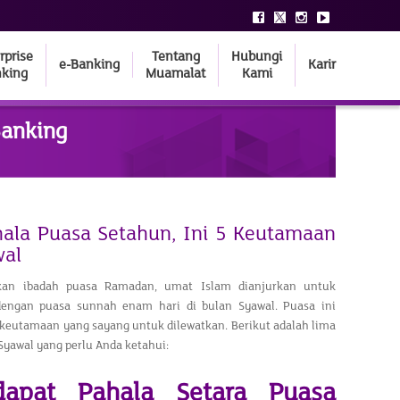
rprise
Tentang
Hubungi
e-Banking
Karir
king
Muamalat
Kami
Banking
hala Puasa Setahun, Ini 5 Keutamaan
wal
kan ibadah puasa Ramadan, umat Islam dianjurkan untuk
engan puasa sunnah enam hari di bulan Syawal. Puasa ini
 keutamaan yang sayang untuk dilewatkan. Berikut adalah lima
yawal yang perlu Anda ketahui:​
apat Pahala Setara Puasa