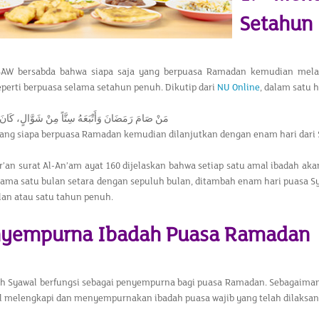
Setahun
SAW bersabda bahwa siapa saja yang berpuasa Ramadan kemudian mela
perti berpuasa selama setahun penuh. Dikutip dari
NU Online
, dalam satu h
مَنْ صَامَ رَمَضَانَ وَأَتْبَعَهُ سِتَّاً مِنْ شَوَّالٍ، كَانَ 
rang siapa berpuasa Ramadan kemudian dilanjutkan dengan enam hari dari 
’an surat Al-An’am ayat 160 dijelaskan bahwa setiap satu amal ibadah akan
ama satu bulan setara dengan sepuluh bulan, ditambah enam hari puasa Sy
lan atau satu tahun penuh.
nyempurna Ibadah Puasa Ramadan
h Syawal berfungsi sebagai penyempurna bagi puasa Ramadan. Sebagaiman
l melengkapi dan menyempurnakan ibadah puasa wajib yang telah dilaksa