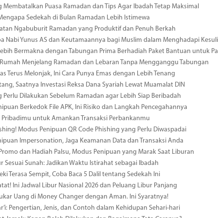
g Membatalkan Puasa Ramadan dan Tips Agar Ibadah Tetap Maksimal
 Mengapa Sedekah di Bulan Ramadan Lebih Istimewa
iatan Ngabuburit Ramadan yang Produktif dan Penuh Berkah
a Nabi Yunus AS dan Keutamaannya bagi Muslim dalam Menghadapi Kesuli
ebih Bermakna dengan Tabungan Prima Berhadiah Paket Bantuan untuk Pal
 Rumah Menjelang Ramadan dan Lebaran Tanpa Mengganggu Tabungan
s Terus Melonjak, Ini Cara Punya Emas dengan Lebih Tenang
tang, Saatnya Investasi Reksa Dana Syariah Lewat Muamalat DIN
g Perlu Dilakukan Sebelum Ramadan agar Lebih Siap Beribadah
ipuan Berkedok File APK, Ini Risiko dan Langkah Pencegahannya
a Pribadimu untuk Amankan Transaksi Perbankanmu
hing! Modus Penipuan QR Code Phishing yang Perlu Diwaspadai
nipuan Impersonation, Jaga Keamanan Data dan Transaksi Anda
 Promo dan Hadiah Palsu, Modus Penipuan yang Marak Saat Liburan
r Sesuai Sunah: Jadikan Waktu Istirahat sebagai Ibadah
eki Terasa Sempit, Coba Baca 5 Dalil tentang Sedekah Ini
atat! Ini Jadwal Libur Nasional 2026 dan Peluang Libur Panjang
ukar Uang di Money Changer dengan Aman. Ini Syaratnya!
r’i: Pengertian, Jenis, dan Contoh dalam Kehidupan Sehari-hari