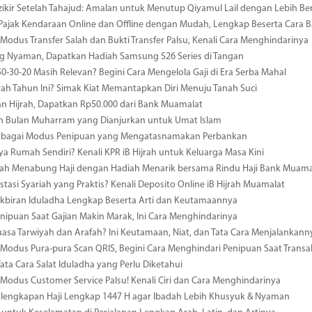
ikir Setelah Tahajud: Amalan untuk Menutup Qiyamul Lail dengan Lebih B
Pajak Kendaraan Online dan Offline dengan Mudah, Lengkap Beserta Cara 
odus Transfer Salah dan Bukti Transfer Palsu, Kenali Cara Menghindarinya
 Nyaman, Dapatkan Hadiah Samsung S26 Series di Tangan
0-30-20 Masih Relevan? Begini Cara Mengelola Gaji di Era Serba Mahal
ah Tahun Ini? Simak Kiat Memantapkan Diri Menuju Tanah Suci
n Hijrah, Dapatkan Rp50.000 dari Bank Muamalat
n Bulan Muharram yang Dianjurkan untuk Umat Islam
erbagai Modus Penipuan yang Mengatasnamakan Perbankan
ya Rumah Sendiri? Kenali KPR iB Hijrah untuk Keluarga Masa Kini
ah Menabung Haji dengan Hadiah Menarik bersama Rindu Haji Bank Muama
estasi Syariah yang Praktis? Kenali Deposito Online iB Hijrah Muamalat
kbiran Iduladha Lengkap Beserta Arti dan Keutamaannya
ipuan Saat Gajian Makin Marak, Ini Cara Menghindarinya
uasa Tarwiyah dan Arafah? Ini Keutamaan, Niat, dan Tata Cara Menjalankann
odus Pura-pura Scan QRIS, Begini Cara Menghindari Penipuan Saat Transa
Tata Cara Salat Iduladha yang Perlu Diketahui
odus Customer Service Palsu! Kenali Ciri dan Cara Menghindarinya
rlengkapan Haji Lengkap 1447 H agar Ibadah Lebih Khusyuk & Nyaman