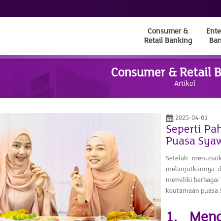
Consumer &
Ente
Retail Banking
Ban
Consumer & Retail 
Artikel
2025-04-01
Seperti Pa
Puasa Sya
Setelah menunai
melanjutkannya d
memiliki berbagai
keutamaan puasa S
1. Mend