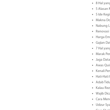
8 Hal yan
5 Alasan
5 Ide Keg
Makna Do
Nabung L
Renovasi
Harga Ema
Gajian Da
7 Hal yan
Marak Pen
Jaga Dat
Awas Quis
Kenali Pe
Hati-Hati
Adab Tidu
Kalau Rez
Wajib Dic
Cara Men
Udzur Sya