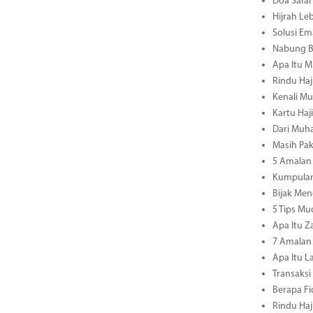
Doa Safar
Hijrah Le
Solusi E
Nabung B
Apa Itu M
Rindu Haj
Kenali Mu
Kartu Haj
Dari Muha
Masih Pa
5 Amalan 
Kumpulan
Bijak Men
5 Tips M
Apa Itu Z
7 Amalan 
Apa Itu L
Transaksi
Berapa Fi
Rindu Haj