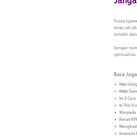
Janga
Puasa Syawal
tetap sah j
terlebih dah
Dengan mema
spiritualita
Baca Juga
Nilai Uang
Miliki Sa
Ini 5 Car
In This E
Waspada S
Kenali KP
Menghadap
Investasi