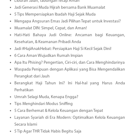
Liburan Jalan, Tabungan Tetap Aman
Jadi Generasi Muda Hijrah bersama Bank Muamalat
5 Tips Mempersiapkan Ibadah Haji Sejak Muda
Mengapa Angsuran Emas Jadi Pilihan Tepat untuk Investasi?
Muamalat DIN: Simpel, Cepat, dan Aman!
Hati-Hati Bahaya Judi Online: Ancaman bagi Keuangan,
Kesehatan, & Keamanan Pribadi Anda
Jadi #HajiAnakHebat: Persiapkan Haji Si Kecil Sejak Dini!
6 Cara Aman Wujudkan Rumah Impian
Apa Itu Phising? Pengertian, Ciri-ciri, dan Cara Menghindarinya
Waspada Penipuan dengan Aplikasi yang Bisa Mengendalikan
Perangkat dari Jauh
Berangkat Haji Tahun Ini? Ini Hal-hal yang Harus Anda
Perhatikan
Umrah Selagi Muda, Kenapa Engga?
Tips Menghindari Modus Sniffing
5 Cara Berhemat & Kelola Keuangan dengan Tepat
Layanan Syariah di Era Modern: Optimalkan Kelola Keuangan
Secara Islami
5 Tip Agar THR Tidak Habis Begitu Saja