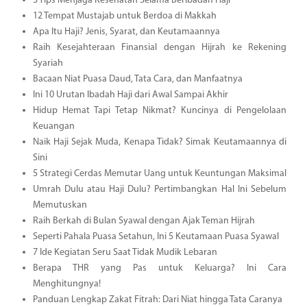
3 Tips Menjaga Kesehatan Selama Beribadah Haji
12 Tempat Mustajab untuk Berdoa di Makkah
Apa Itu Haji? Jenis, Syarat, dan Keutamaannya
Raih Kesejahteraan Finansial dengan Hijrah ke Rekening
Syariah
Bacaan Niat Puasa Daud, Tata Cara, dan Manfaatnya
Ini 10 Urutan Ibadah Haji dari Awal Sampai Akhir
Hidup Hemat Tapi Tetap Nikmat? Kuncinya di Pengelolaan
Keuangan
Naik Haji Sejak Muda, Kenapa Tidak? Simak Keutamaannya di
Sini
5 Strategi Cerdas Memutar Uang untuk Keuntungan Maksimal
Umrah Dulu atau Haji Dulu? Pertimbangkan Hal Ini Sebelum
Memutuskan
Raih Berkah di Bulan Syawal dengan Ajak Teman Hijrah
Seperti Pahala Puasa Setahun, Ini 5 Keutamaan Puasa Syawal
7 Ide Kegiatan Seru Saat Tidak Mudik Lebaran
Berapa THR yang Pas untuk Keluarga? Ini Cara
Menghitungnya!
Panduan Lengkap Zakat Fitrah: Dari Niat hingga Tata Caranya