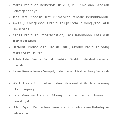
Marak Penipuan Berkedok File APK, Ini Risiko dan Langkah
Pencegahannya
Jaga Data Pribadimu untuk Amankan Transaksi Perbankanmu
Awas Quishing! Modus Penipuan QR Code Phishing yang Perlu
Diwaspadai
Kenali Penipuan Impersonation, Jaga Keamanan Data dan
Transaksi Anda
Hati-Hati Promo dan Hadiah Palsu, Modus Penipuan yang
Marak Saat Liburan
Adab Tidur Sesuai Sunah: Jadikan Waktu Istirahat sebagai
Ibadah
Kalau Rezeki Terasa Sempit, Coba Baca 5 Dalil tentang Sedekah
Ini
Wajib Dicatat! Ini Jadwal Libur Nasional 2026 dan Peluang
Libur Panjang
Cara Menukar Uang di Money Changer dengan Aman. Ini
Syaratnya!
Udzur Syar’i: Pengertian, Jenis, dan Contoh dalam Kehidupan
Sehari-hari