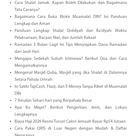
Cara Shalat Jamak: Kapan Boleh Dilakukan dan Bagaimana
Tata Caranya?
Bagaimana Cara Buka Blokir Muamalat DIN? Ini Panduan
Lengkap dan Aman
Panduan Lengkap Shalat Qobliyah dan Ba’diyah: Waktu
Pelaksanaan, Bacaan Niat, dan Jumlah Rakaat
Ramadan 3 Bulan Lagi! Ini Tips Menyiapkan Dana Ramadan
dari Jauh Hari
Mengapa Sedekah Subuh Istimewa? Berikut Doa dan Cara
Mengamalkannya
Mengenal Masjid Quba, Masjid yang Jika Shalat di Dalamnya
Setara Pahala Umrah
Isi Saldo TapCash, Flazz, dan E-Money Tanpa Ribet di Muamalat
DIN
7 Amalan Sehari-hari yang Berpahala Besar
Apa Itu Miqat? Berikut Pengertian, Jenis, dan Lokasi
Lengkapnya
Biaya Haji 2026 Resmi Turun! Calon Jemaah Bayar Rp54 Jutaan
Cara Pakai QRIS di Luar Negeri dengan Mudah & Daftar
Negaranya