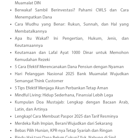
Muamalat DIN
Berwakaf Sambil Berinvestasi? Pahami CWLS dan Cara
Menempatkan Dana
Cara Wudhu yang Benar: Rukun, Sunnah, dan Hal yang
Membatalkannya
Apa Itu Wakaf? Ini Pengertian, Hukum, Jenis, dan
Keutamaannya
Keutamaan dan Lafal Ayat 1000 Dinar untuk Memohon
Kemudahan Rezeki
5 Cara Efektif Merencanakan Dana Pensiun dengan Nyaman
Hari Pelanggan Nasional 2025 Bank Muamalat Wujudkan
Semangat Think Customer
5 Tips Efektif Menjaga Akun Perbankan Tetap Aman
Mindful Living: Hidup Sederhana, Finansial Lebih Lega
Kumpulan Doa Mustajab: Lengkap dengan Bacaan Arab,
Latin, dan Artinya
Lengkap! Cara Membuat Paspor 2025 dan Tarif Resminya
Merdeka Raih Impian, Berani Wujudkan dari Sekarang
Bebas Pilih Hunian, KPR-nya Tetap Syariah dan Ringan
Rindu Haji tapi Dana Belum Cukup? Yuk, Nabung di Sini!