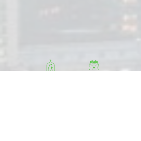
Musholla di tiap
Qiyamul Lail
lantai dan tiap
cabang