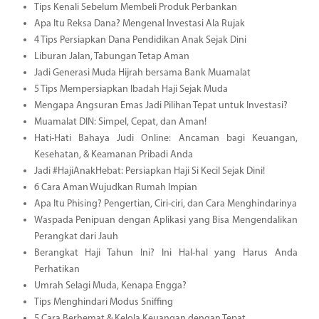
Tips Kenali Sebelum Membeli Produk Perbankan
Apa Itu Reksa Dana? Mengenal Investasi Ala Rujak
4 Tips Persiapkan Dana Pendidikan Anak Sejak Dini
Liburan Jalan, Tabungan Tetap Aman
Jadi Generasi Muda Hijrah bersama Bank Muamalat
5 Tips Mempersiapkan Ibadah Haji Sejak Muda
Mengapa Angsuran Emas Jadi Pilihan Tepat untuk Investasi?
Muamalat DIN: Simpel, Cepat, dan Aman!
Hati-Hati Bahaya Judi Online: Ancaman bagi Keuangan,
Kesehatan, & Keamanan Pribadi Anda
Jadi #HajiAnakHebat: Persiapkan Haji Si Kecil Sejak Dini!
6 Cara Aman Wujudkan Rumah Impian
Apa Itu Phising? Pengertian, Ciri-ciri, dan Cara Menghindarinya
Waspada Penipuan dengan Aplikasi yang Bisa Mengendalikan
Perangkat dari Jauh
Berangkat Haji Tahun Ini? Ini Hal-hal yang Harus Anda
Perhatikan
Umrah Selagi Muda, Kenapa Engga?
Tips Menghindari Modus Sniffing
5 Cara Berhemat & Kelola Keuangan dengan Tepat