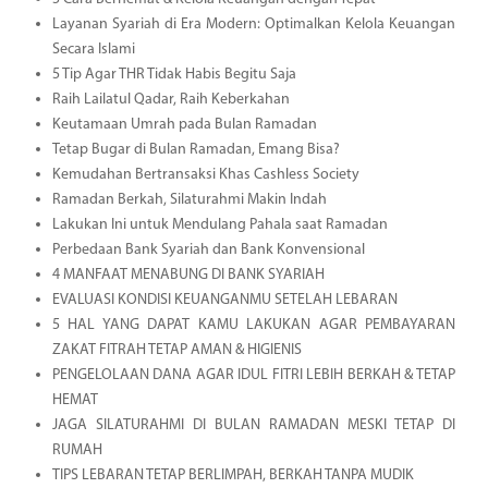
Layanan Syariah di Era Modern: Optimalkan Kelola Keuangan
Secara Islami
5 Tip Agar THR Tidak Habis Begitu Saja
Raih Lailatul Qadar, Raih Keberkahan
Keutamaan Umrah pada Bulan Ramadan
Tetap Bugar di Bulan Ramadan, Emang Bisa?
Kemudahan Bertransaksi Khas Cashless Society
Ramadan Berkah, Silaturahmi Makin Indah
Lakukan Ini untuk Mendulang Pahala saat Ramadan
Perbedaan Bank Syariah dan Bank Konvensional
4 MANFAAT MENABUNG DI BANK SYARIAH
EVALUASI KONDISI KEUANGANMU SETELAH LEBARAN
5 HAL YANG DAPAT KAMU LAKUKAN AGAR PEMBAYARAN
ZAKAT FITRAH TETAP AMAN & HIGIENIS
PENGELOLAAN DANA AGAR IDUL FITRI LEBIH BERKAH & TETAP
HEMAT
JAGA SILATURAHMI DI BULAN RAMADAN MESKI TETAP DI
RUMAH
TIPS LEBARAN TETAP BERLIMPAH, BERKAH TANPA MUDIK