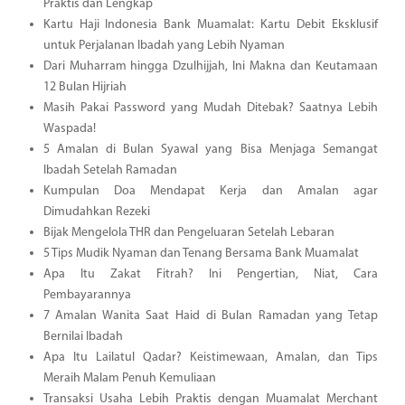
Praktis dan Lengkap
Kartu Haji Indonesia Bank Muamalat: Kartu Debit Eksklusif
untuk Perjalanan Ibadah yang Lebih Nyaman
Dari Muharram hingga Dzulhijjah, Ini Makna dan Keutamaan
12 Bulan Hijriah
Masih Pakai Password yang Mudah Ditebak? Saatnya Lebih
Waspada!
5 Amalan di Bulan Syawal yang Bisa Menjaga Semangat
Ibadah Setelah Ramadan
Kumpulan Doa Mendapat Kerja dan Amalan agar
Dimudahkan Rezeki
Bijak Mengelola THR dan Pengeluaran Setelah Lebaran
5 Tips Mudik Nyaman dan Tenang Bersama Bank Muamalat
Apa Itu Zakat Fitrah? Ini Pengertian, Niat, Cara
Pembayarannya
7 Amalan Wanita Saat Haid di Bulan Ramadan yang Tetap
Bernilai Ibadah
Apa Itu Lailatul Qadar? Keistimewaan, Amalan, dan Tips
Meraih Malam Penuh Kemuliaan
Transaksi Usaha Lebih Praktis dengan Muamalat Merchant