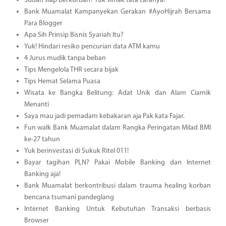
Sudah siap berkurban? Yuk simak tata caranya!
Bank Muamalat Kampanyekan Gerakan #AyoHijrah Bersama
Para Blogger
Apa Sih Prinsip Bisnis Syariah Itu?
Yuk! Hindari resiko pencurian data ATM kamu
4 Jurus mudik tanpa beban
Tips Mengelola THR secara bijak
Tips Hemat Selama Puasa
Wisata ke Bangka Belitung: Adat Unik dan Alam Ciamik
Menanti
Saya mau jadi pemadam kebakaran aja Pak kata Fajar.
Fun walk Bank Muamalat dalam Rangka Peringatan Milad BMI
ke-27 tahun
Yuk berinvestasi di Sukuk Ritel 011!
Bayar tagihan PLN? Pakai Mobile Banking dan Internet
Banking aja!
Bank Muamalat berkontribusi dalam trauma healing korban
bencana tsumani pandeglang
Internet Banking Untuk Kebutuhan Transaksi berbasis
Browser