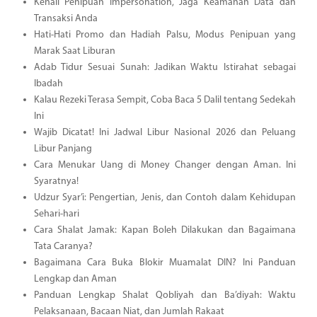
Kenali Penipuan Impersonation, Jaga Keamanan Data dan
Transaksi Anda
Hati-Hati Promo dan Hadiah Palsu, Modus Penipuan yang
Marak Saat Liburan
Adab Tidur Sesuai Sunah: Jadikan Waktu Istirahat sebagai
Ibadah
Kalau Rezeki Terasa Sempit, Coba Baca 5 Dalil tentang Sedekah
Ini
Wajib Dicatat! Ini Jadwal Libur Nasional 2026 dan Peluang
Libur Panjang
Cara Menukar Uang di Money Changer dengan Aman. Ini
Syaratnya!
Udzur Syar’i: Pengertian, Jenis, dan Contoh dalam Kehidupan
Sehari-hari
Cara Shalat Jamak: Kapan Boleh Dilakukan dan Bagaimana
Tata Caranya?
Bagaimana Cara Buka Blokir Muamalat DIN? Ini Panduan
Lengkap dan Aman
Panduan Lengkap Shalat Qobliyah dan Ba’diyah: Waktu
Pelaksanaan, Bacaan Niat, dan Jumlah Rakaat