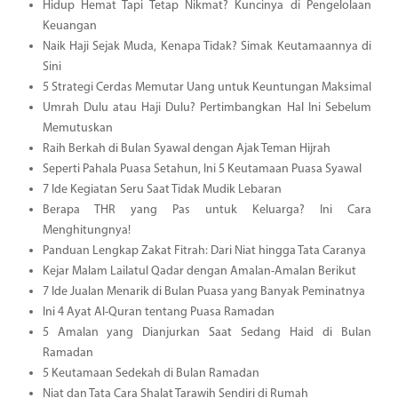
Hidup Hemat Tapi Tetap Nikmat? Kuncinya di Pengelolaan
Keuangan
Naik Haji Sejak Muda, Kenapa Tidak? Simak Keutamaannya di
Sini
5 Strategi Cerdas Memutar Uang untuk Keuntungan Maksimal
Umrah Dulu atau Haji Dulu? Pertimbangkan Hal Ini Sebelum
Memutuskan
Raih Berkah di Bulan Syawal dengan Ajak Teman Hijrah
Seperti Pahala Puasa Setahun, Ini 5 Keutamaan Puasa Syawal
7 Ide Kegiatan Seru Saat Tidak Mudik Lebaran
Berapa THR yang Pas untuk Keluarga? Ini Cara
Menghitungnya!
Panduan Lengkap Zakat Fitrah: Dari Niat hingga Tata Caranya
Kejar Malam Lailatul Qadar dengan Amalan-Amalan Berikut
7 Ide Jualan Menarik di Bulan Puasa yang Banyak Peminatnya
Ini 4 Ayat Al-Quran tentang Puasa Ramadan
5 Amalan yang Dianjurkan Saat Sedang Haid di Bulan
Ramadan
5 Keutamaan Sedekah di Bulan Ramadan
Niat dan Tata Cara Shalat Tarawih Sendiri di Rumah