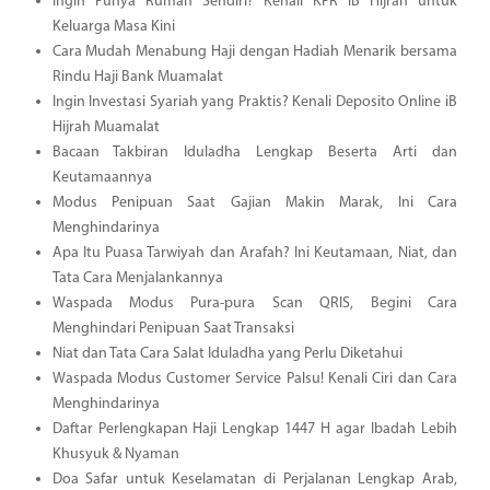
Ingin Punya Rumah Sendiri? Kenali KPR iB Hijrah untuk
Keluarga Masa Kini
Cara Mudah Menabung Haji dengan Hadiah Menarik bersama
Rindu Haji Bank Muamalat
Ingin Investasi Syariah yang Praktis? Kenali Deposito Online iB
Hijrah Muamalat
Bacaan Takbiran Iduladha Lengkap Beserta Arti dan
Keutamaannya
Modus Penipuan Saat Gajian Makin Marak, Ini Cara
Menghindarinya
Apa Itu Puasa Tarwiyah dan Arafah? Ini Keutamaan, Niat, dan
Tata Cara Menjalankannya
Waspada Modus Pura-pura Scan QRIS, Begini Cara
Menghindari Penipuan Saat Transaksi
Niat dan Tata Cara Salat Iduladha yang Perlu Diketahui
Waspada Modus Customer Service Palsu! Kenali Ciri dan Cara
Menghindarinya
Daftar Perlengkapan Haji Lengkap 1447 H agar Ibadah Lebih
Khusyuk & Nyaman
Doa Safar untuk Keselamatan di Perjalanan Lengkap Arab,