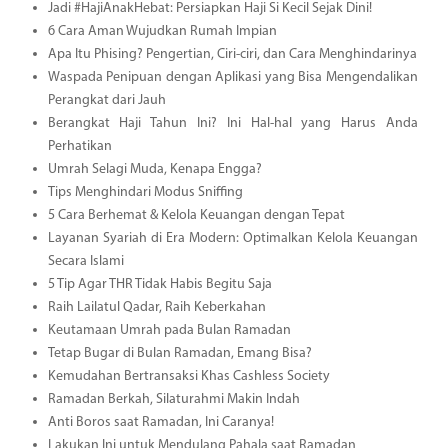
Jadi #HajiAnakHebat: Persiapkan Haji Si Kecil Sejak Dini!
6 Cara Aman Wujudkan Rumah Impian
Apa Itu Phising? Pengertian, Ciri-ciri, dan Cara Menghindarinya
Waspada Penipuan dengan Aplikasi yang Bisa Mengendalikan
Perangkat dari Jauh
Berangkat Haji Tahun Ini? Ini Hal-hal yang Harus Anda
Perhatikan
Umrah Selagi Muda, Kenapa Engga?
Tips Menghindari Modus Sniffing
5 Cara Berhemat & Kelola Keuangan dengan Tepat
Layanan Syariah di Era Modern: Optimalkan Kelola Keuangan
Secara Islami
5 Tip Agar THR Tidak Habis Begitu Saja
Raih Lailatul Qadar, Raih Keberkahan
Keutamaan Umrah pada Bulan Ramadan
Tetap Bugar di Bulan Ramadan, Emang Bisa?
Kemudahan Bertransaksi Khas Cashless Society
Ramadan Berkah, Silaturahmi Makin Indah
Anti Boros saat Ramadan, Ini Caranya!
Lakukan Ini untuk Mendulang Pahala saat Ramadan