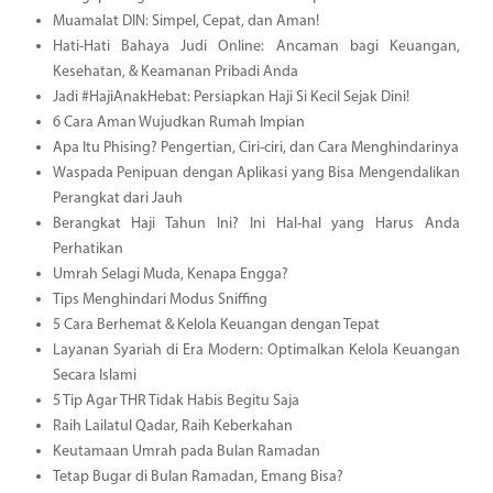
Muamalat DIN: Simpel, Cepat, dan Aman!
Hati-Hati Bahaya Judi Online: Ancaman bagi Keuangan,
Kesehatan, & Keamanan Pribadi Anda
Jadi #HajiAnakHebat: Persiapkan Haji Si Kecil Sejak Dini!
6 Cara Aman Wujudkan Rumah Impian
Apa Itu Phising? Pengertian, Ciri-ciri, dan Cara Menghindarinya
Waspada Penipuan dengan Aplikasi yang Bisa Mengendalikan
Perangkat dari Jauh
Berangkat Haji Tahun Ini? Ini Hal-hal yang Harus Anda
Perhatikan
Umrah Selagi Muda, Kenapa Engga?
Tips Menghindari Modus Sniffing
5 Cara Berhemat & Kelola Keuangan dengan Tepat
Layanan Syariah di Era Modern: Optimalkan Kelola Keuangan
Secara Islami
5 Tip Agar THR Tidak Habis Begitu Saja
Raih Lailatul Qadar, Raih Keberkahan
Keutamaan Umrah pada Bulan Ramadan
Tetap Bugar di Bulan Ramadan, Emang Bisa?