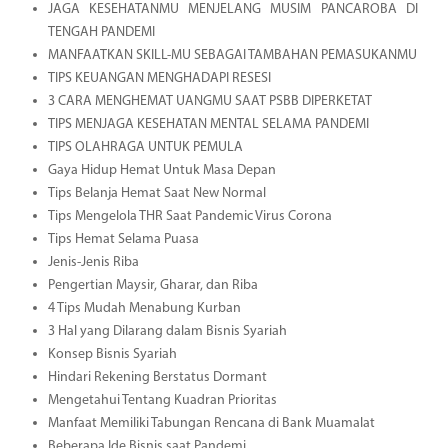
JAGA KESEHATANMU MENJELANG MUSIM PANCAROBA DI
TENGAH PANDEMI
MANFAATKAN SKILL-MU SEBAGAI TAMBAHAN PEMASUKANMU
TIPS KEUANGAN MENGHADAPI RESESI
3 CARA MENGHEMAT UANGMU SAAT PSBB DIPERKETAT
TIPS MENJAGA KESEHATAN MENTAL SELAMA PANDEMI
TIPS OLAHRAGA UNTUK PEMULA
Gaya Hidup Hemat Untuk Masa Depan
Tips Belanja Hemat Saat New Normal
Tips Mengelola THR Saat Pandemic Virus Corona
Tips Hemat Selama Puasa
Jenis-Jenis Riba
Pengertian Maysir, Gharar, dan Riba
4 Tips Mudah Menabung Kurban
3 Hal yang Dilarang dalam Bisnis Syariah
Konsep Bisnis Syariah
Hindari Rekening Berstatus Dormant
Mengetahui Tentang Kuadran Prioritas
Manfaat Memiliki Tabungan Rencana di Bank Muamalat
Beberapa Ide Bisnis saat Pandemi