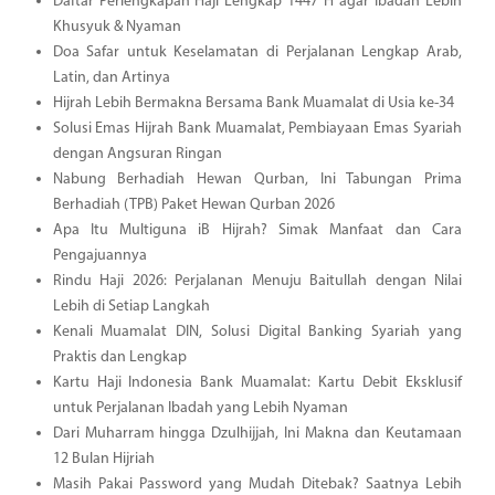
Daftar Perlengkapan Haji Lengkap 1447 H agar Ibadah Lebih
Khusyuk & Nyaman
Doa Safar untuk Keselamatan di Perjalanan Lengkap Arab,
Latin, dan Artinya
Hijrah Lebih Bermakna Bersama Bank Muamalat di Usia ke-34
Solusi Emas Hijrah Bank Muamalat, Pembiayaan Emas Syariah
dengan Angsuran Ringan
Nabung Berhadiah Hewan Qurban, Ini Tabungan Prima
Berhadiah (TPB) Paket Hewan Qurban 2026
Apa Itu Multiguna iB Hijrah? Simak Manfaat dan Cara
Pengajuannya
Rindu Haji 2026: Perjalanan Menuju Baitullah dengan Nilai
Lebih di Setiap Langkah
Kenali Muamalat DIN, Solusi Digital Banking Syariah yang
Praktis dan Lengkap
Kartu Haji Indonesia Bank Muamalat: Kartu Debit Eksklusif
untuk Perjalanan Ibadah yang Lebih Nyaman
Dari Muharram hingga Dzulhijjah, Ini Makna dan Keutamaan
12 Bulan Hijriah
Masih Pakai Password yang Mudah Ditebak? Saatnya Lebih