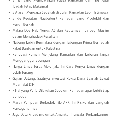
8 Hal yang Membatalkan Puasa Ramadan dan Tips Agar
Ibadah Tetap Maksimal
5 Alasan Mengapa Sedekah di Bulan Ramadan Lebih Istimewa
5 Ide Kegiatan Ngabuburit Ramadan yang Produktif dan
Penuh Berkah
Makna Doa Nabi Yunus AS dan Keutamaannya bagi Muslim
dalam Menghadapi Kesulitan
Nabung Lebih Bermakna dengan Tabungan Prima Berhadiah
Paket Bantuan untuk Palestina
Renovasi Rumah Menjelang Ramadan dan Lebaran Tanpa
Mengganggu Tabungan
Harga Emas Terus Melonjak, Ini Cara Punya Emas dengan
Lebih Tenang
Gajian Datang, Saatnya Investasi Reksa Dana Syariah Lewat
Muamalat DIN
7 Hal yang Perlu Dilakukan Sebelum Ramadan agar Lebih Siap
Beribadah
Marak Penipuan Berkedok File APK, Ini Risiko dan Langkah
Pencegahannya
Jaga Data Pribadimu untuk Amankan Transaksi Perbankanmu