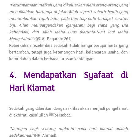
"Perumpamaan (nafkah yang dikeluarkan oleh) orang-orang yang
menafkahkan hartanya di jalan Allah seperti sebutir benih yang
menumbuhkan tujuh bulir, pada tiap-tiap bulir terdapat seratus
biji. Allah melipatgandakan (ganjaran) bagi siapa yang Dia
kehendaki, dan Allah Maha Luas (karunia-Nya) lagi Maha
Mengetahui."
(QS. Al-Baqarah: 261).
Keberkahan rezeki dari sedekah tidak hanya berupa harta yang
bertambah, tetapi juga ketenangan hati, kelancaran usaha, dan
kemudahan dalam berbagai urusan kehidupan.
4. Mendapatkan Syafaat di
Hari Kiamat
Sedekah yang diberikan dengan ikhlas akan menjadi penyelamat
di akhirat. Rasulullah ﷺ bersabda:
"Naungan bagi seorang mukmin pada hari kiamat adalah
sedekahnya."
(HR. Ahmad).