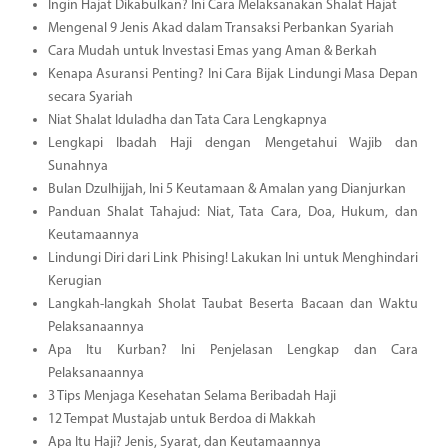
Ingin Hajat Dikabulkan? Ini Cara Melaksanakan Shalat Hajat
Mengenal 9 Jenis Akad dalam Transaksi Perbankan Syariah
Cara Mudah untuk Investasi Emas yang Aman & Berkah
Kenapa Asuransi Penting? Ini Cara Bijak Lindungi Masa Depan
secara Syariah
Niat Shalat Iduladha dan Tata Cara Lengkapnya
Lengkapi Ibadah Haji dengan Mengetahui Wajib dan
Sunahnya
Bulan Dzulhijjah, Ini 5 Keutamaan & Amalan yang Dianjurkan
Panduan Shalat Tahajud: Niat, Tata Cara, Doa, Hukum, dan
Keutamaannya
Lindungi Diri dari Link Phising! Lakukan Ini untuk Menghindari
Kerugian
Langkah-langkah Sholat Taubat Beserta Bacaan dan Waktu
Pelaksanaannya
Apa Itu Kurban? Ini Penjelasan Lengkap dan Cara
Pelaksanaannya
3 Tips Menjaga Kesehatan Selama Beribadah Haji
12 Tempat Mustajab untuk Berdoa di Makkah
Apa Itu Haji? Jenis, Syarat, dan Keutamaannya