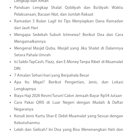
Lengkap dan Aman
Panduan Lengkap Shalat Qobliyah dan Ba’diyah: Waktu
Pelaksanaan, Bacaan Niat, dan Jumlah Rakaat
Ramadan 3 Bulan Lagi! Ini Tips Menyiapkan Dana Ramadan
dari Jauh Hari
Mengapa Sedekah Subuh Istimewa? Berikut Doa dan Cara
Mengamalkannya
Mengenal Masjid Quba, Masjid yang Jika Shalat di Dalamnya
Setara Pahala Umrah
Isi Saldo TapCash, Flazz, dan E-Money Tanpa Ribet di Muamalat
DIN
7 Amalan Sehari-hari yang Berpahala Besar
Apa Itu Miqat? Berikut Pengertian, Jenis, dan Lokasi
Lengkapnya
Biaya Haji 2026 Resmi Turun! Calon Jemaah Bayar Rp54 Jutaan
Cara Pakai QRIS di Luar Negeri dengan Mudah & Daftar
Negaranya
Kenali Jenis Kartu Shar-E Debit Muamalat yang Sesuai dengan
Kebutuhanmu
Lelah dan Gelisah? Ini Doa yang Bisa Menenangkan Hati dan