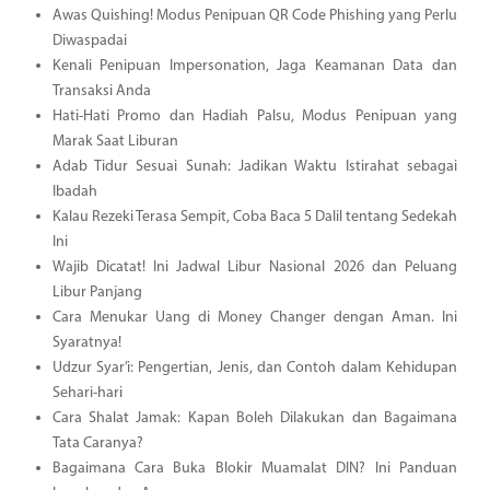
Awas Quishing! Modus Penipuan QR Code Phishing yang Perlu
Diwaspadai
Kenali Penipuan Impersonation, Jaga Keamanan Data dan
Transaksi Anda
Hati-Hati Promo dan Hadiah Palsu, Modus Penipuan yang
Marak Saat Liburan
Adab Tidur Sesuai Sunah: Jadikan Waktu Istirahat sebagai
Ibadah
Kalau Rezeki Terasa Sempit, Coba Baca 5 Dalil tentang Sedekah
Ini
Wajib Dicatat! Ini Jadwal Libur Nasional 2026 dan Peluang
Libur Panjang
Cara Menukar Uang di Money Changer dengan Aman. Ini
Syaratnya!
Udzur Syar’i: Pengertian, Jenis, dan Contoh dalam Kehidupan
Sehari-hari
Cara Shalat Jamak: Kapan Boleh Dilakukan dan Bagaimana
Tata Caranya?
Bagaimana Cara Buka Blokir Muamalat DIN? Ini Panduan