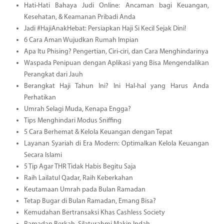
Hati-Hati Bahaya Judi Online: Ancaman bagi Keuangan,
Kesehatan, & Keamanan Pribadi Anda
Jadi #HajiAnakHebat: Persiapkan Haji Si Kecil Sejak Dini!
6 Cara Aman Wujudkan Rumah Impian
Apa Itu Phising? Pengertian, Ciri-ciri, dan Cara Menghindarinya
Waspada Penipuan dengan Aplikasi yang Bisa Mengendalikan
Perangkat dari Jauh
Berangkat Haji Tahun Ini? Ini Hal-hal yang Harus Anda
Perhatikan
Umrah Selagi Muda, Kenapa Engga?
Tips Menghindari Modus Sniffing
5 Cara Berhemat & Kelola Keuangan dengan Tepat
Layanan Syariah di Era Modern: Optimalkan Kelola Keuangan
Secara Islami
5 Tip Agar THR Tidak Habis Begitu Saja
Raih Lailatul Qadar, Raih Keberkahan
Keutamaan Umrah pada Bulan Ramadan
Tetap Bugar di Bulan Ramadan, Emang Bisa?
Kemudahan Bertransaksi Khas Cashless Society