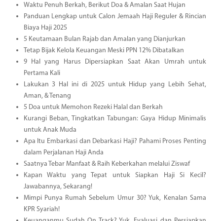
Waktu Penuh Berkah, Berikut Doa & Amalan Saat Hujan
Panduan Lengkap untuk Calon Jemaah Haji Reguler & Rincian
Biaya Haji 2025
5 Keutamaan Bulan Rajab dan Amalan yang Dianjurkan
Tetap Bijak Kelola Keuangan Meski PPN 12% Dibatalkan
9 Hal yang Harus Dipersiapkan Saat Akan Umrah untuk
Pertama Kali
Lakukan 3 Hal ini di 2025 untuk Hidup yang Lebih Sehat,
Aman, & Tenang
5 Doa untuk Memohon Rezeki Halal dan Berkah
Kurangi Beban, Tingkatkan Tabungan: Gaya Hidup Minimalis
untuk Anak Muda
Apa Itu Embarkasi dan Debarkasi Haji? Pahami Proses Penting
dalam Perjalanan Haji Anda
Saatnya Tebar Manfaat & Raih Keberkahan melalui Ziswaf
Kapan Waktu yang Tepat untuk Siapkan Haji Si Kecil?
Jawabannya, Sekarang!
Mimpi Punya Rumah Sebelum Umur 30? Yuk, Kenalan Sama
KPR Syariah!
Keuanganmu Sudah On Track? Yuk, Evaluasi dan Persiapkan