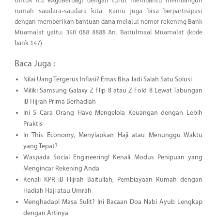
Untuk itu #AyoBerbagi dengan turut membantu membangun
rumah saudara-saudara kita. Kamu juga bisa berpartisipasi
dengan memberikan bantuan dana melalui nomor rekening Bank
Muamalat yaitu: 340 088 8888 An. Baitulmaal Muamalat (kode
bank 147).
Baca Juga :
Nilai Uang Tergerus Inflasi? Emas Bisa Jadi Salah Satu Solusi
Miliki Samsung Galaxy Z Flip 8 atau Z Fold 8 Lewat Tabungan
iB Hijrah Prima Berhadiah
Ini 5 Cara Orang Have Mengelola Keuangan dengan Lebih
Praktis
In This Economy, Menyiapkan Haji atau Menunggu Waktu
yang Tepat?
Waspada Social Engineering! Kenali Modus Penipuan yang
Mengincar Rekening Anda
Kenali KPR iB Hijrah Baitullah, Pembiayaan Rumah dengan
Hadiah Haji atau Umrah
Menghadapi Masa Sulit? Ini Bacaan Doa Nabi Ayub Lengkap
dengan Artinya