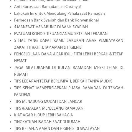
Ramadan Berkah, Silaturahmi Makin Indah
Anti Boros saat Ramadan, Ini Caranya!
Lakukan Ini untuk Mendulang Pahala saat Ramadan
Perbedaan Bank Syariah dan Bank Konvensional
4 MANFAAT MENABUNG DI BANK SYARIAH
EVALUASI KONDISI KEUANGANMU SETELAH LEBARAN
5 HAL YANG DAPAT KAMU LAKUKAN AGAR PEMBAYARAN
ZAKAT FITRAH TETAP AMAN & HIGIENIS
PENGELOLAAN DANA AGAR IDUL FITRI LEBIH BERKAH & TETAP
HEMAT
JAGA SILATURAHMI DI BULAN RAMADAN MESKI TETAP DI
RUMAH
TIPS LEBARAN TETAP BERLIMPAH, BERKAH TANPA MUDIK
TIPS SEHAT MEMPERSIAPKAN PUASA RAMADAN DI TENGAH
PANDEMI
TIPS MENABUNG MUDAH DAN LANCAR
TIPS & AMALAN MENJELANG RAMADAN
KIAT AGAR HIDUP LEBIH BAHAGIA
TINGKATKAN IBADAH SAAT DI RUMAH
TIPS BELANJA AMAN DAN HIGIENIS DI SWALAYAN