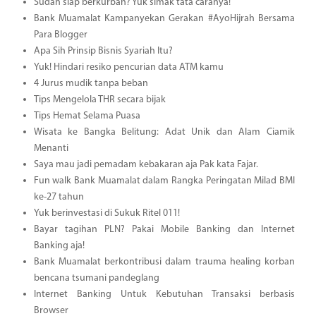
Sudah siap berkurban? Yuk simak tata caranya!
Bank Muamalat Kampanyekan Gerakan #AyoHijrah Bersama
Para Blogger
Apa Sih Prinsip Bisnis Syariah Itu?
Yuk! Hindari resiko pencurian data ATM kamu
4 Jurus mudik tanpa beban
Tips Mengelola THR secara bijak
Tips Hemat Selama Puasa
Wisata ke Bangka Belitung: Adat Unik dan Alam Ciamik
Menanti
Saya mau jadi pemadam kebakaran aja Pak kata Fajar.
Fun walk Bank Muamalat dalam Rangka Peringatan Milad BMI
ke-27 tahun
Yuk berinvestasi di Sukuk Ritel 011!
Bayar tagihan PLN? Pakai Mobile Banking dan Internet
Banking aja!
Bank Muamalat berkontribusi dalam trauma healing korban
bencana tsumani pandeglang
Internet Banking Untuk Kebutuhan Transaksi berbasis
Browser