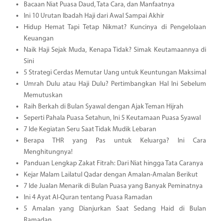
Bacaan Niat Puasa Daud, Tata Cara, dan Manfaatnya
Ini 10 Urutan Ibadah Haji dari Awal Sampai Akhir
Hidup Hemat Tapi Tetap Nikmat? Kuncinya di Pengelolaan
Keuangan
Naik Haji Sejak Muda, Kenapa Tidak? Simak Keutamaannya di
Sini
5 Strategi Cerdas Memutar Uang untuk Keuntungan Maksimal
Umrah Dulu atau Haji Dulu? Pertimbangkan Hal Ini Sebelum
Memutuskan
Raih Berkah di Bulan Syawal dengan Ajak Teman Hijrah
Seperti Pahala Puasa Setahun, Ini 5 Keutamaan Puasa Syawal
7 Ide Kegiatan Seru Saat Tidak Mudik Lebaran
Berapa THR yang Pas untuk Keluarga? Ini Cara
Menghitungnya!
Panduan Lengkap Zakat Fitrah: Dari Niat hingga Tata Caranya
Kejar Malam Lailatul Qadar dengan Amalan-Amalan Berikut
7 Ide Jualan Menarik di Bulan Puasa yang Banyak Peminatnya
Ini 4 Ayat Al-Quran tentang Puasa Ramadan
5 Amalan yang Dianjurkan Saat Sedang Haid di Bulan
Ramadan