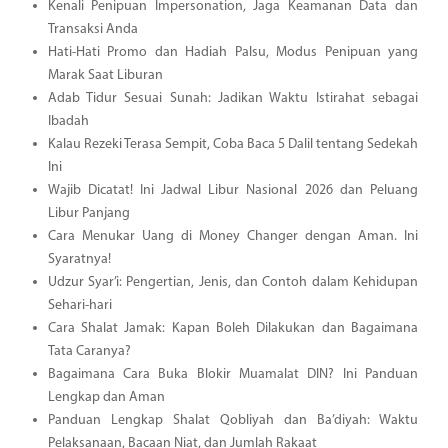
Kenali Penipuan Impersonation, Jaga Keamanan Data dan
Transaksi Anda
Hati-Hati Promo dan Hadiah Palsu, Modus Penipuan yang
Marak Saat Liburan
Adab Tidur Sesuai Sunah: Jadikan Waktu Istirahat sebagai
Ibadah
Kalau Rezeki Terasa Sempit, Coba Baca 5 Dalil tentang Sedekah
Ini
Wajib Dicatat! Ini Jadwal Libur Nasional 2026 dan Peluang
Libur Panjang
Cara Menukar Uang di Money Changer dengan Aman. Ini
Syaratnya!
Udzur Syar’i: Pengertian, Jenis, dan Contoh dalam Kehidupan
Sehari-hari
Cara Shalat Jamak: Kapan Boleh Dilakukan dan Bagaimana
Tata Caranya?
Bagaimana Cara Buka Blokir Muamalat DIN? Ini Panduan
Lengkap dan Aman
Panduan Lengkap Shalat Qobliyah dan Ba’diyah: Waktu
Pelaksanaan, Bacaan Niat, dan Jumlah Rakaat