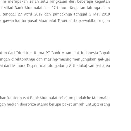
ini merupakan salah satu rangkaian dari beberapa kegiatan
Milad Bank Muamalat ke -27 tahun. Kegiatan lainnya akan
a tanggal 27 April 2019 dan puncaknya tanggal 2 Mei 2019
 karyawan kantor pusat Muamalat Tower serta perwakilan region
butan dari Direktur Utama PT Bank Muamalat Indonesia Bapak
dengan direktoratnya dan masing-masing menyanyikan yel-yel
i dari Menara Taspen (dahulu gedung Arthaloka) sampai area
pakan kantor pusat Bank Muamalat sebelum pindah ke Muamalat
gan hadiah doorprize utama berupa paket umrah untuk 2 orang