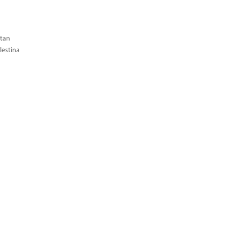
tan
estina