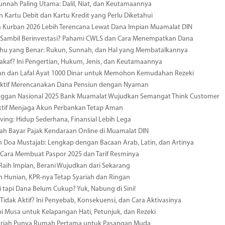
unnah Paling Utama: Dalil, Niat, dan Keutamaannya
 Kartu Debit dan Kartu Kredit yang Perlu Diketahui
 Kurban 2026 Lebih Terencana Lewat Dana Impian Muamalat DIN
 Sambil Berinvestasi? Pahami CWLS dan Cara Menempatkan Dana
hu yang Benar: Rukun, Sunnah, dan Hal yang Membatalkannya
akaf? Ini Pengertian, Hukum, Jenis, dan Keutamaannya
n dan Lafal Ayat 1000 Dinar untuk Memohon Kemudahan Rezeki
fektif Merencanakan Dana Pensiun dengan Nyaman
anggan Nasional 2025 Bank Muamalat Wujudkan Semangat Think Customer
ektif Menjaga Akun Perbankan Tetap Aman
iving: Hidup Sederhana, Finansial Lebih Lega
h Bayar Pajak Kendaraan Online di Muamalat DIN
Doa Mustajab: Lengkap dengan Bacaan Arab, Latin, dan Artinya
Cara Membuat Paspor 2025 dan Tarif Resminya
aih Impian, Berani Wujudkan dari Sekarang
ih Hunian, KPR-nya Tetap Syariah dan Ringan
i tapi Dana Belum Cukup? Yuk, Nabung di Sini!
Tidak Aktif? Ini Penyebab, Konsekuensi, dan Cara Aktivasinya
i Musa untuk Kelapangan Hati, Petunjuk, dan Rezeki
yariah Punya Rumah Pertama untuk Pasangan Muda