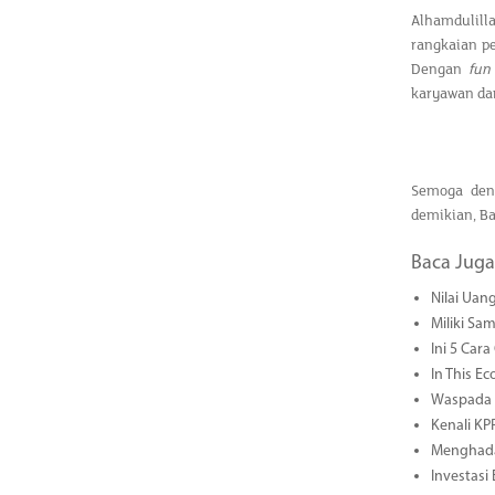
Alhamdulill
rangkaian p
Dengan
fun
karyawan d
Semoga den
demikian, B
Baca Juga
Nilai Uang
Miliki Sa
Ini 5 Car
In This E
Waspada S
Kenali KP
Menghadap
Investasi