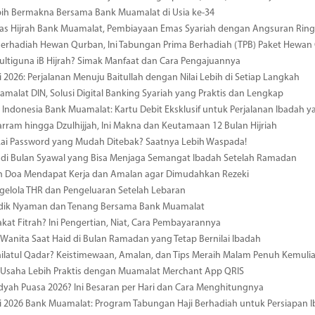
bih Bermakna Bersama Bank Muamalat di Usia ke-34
mas Hijrah Bank Muamalat, Pembiayaan Emas Syariah dengan Angsuran Rin
erhadiah Hewan Qurban, Ini Tabungan Prima Berhadiah (TPB) Paket Hewan
ultiguna iB Hijrah? Simak Manfaat dan Cara Pengajuannya
i 2026: Perjalanan Menuju Baitullah dengan Nilai Lebih di Setiap Langkah
amalat DIN, Solusi Digital Banking Syariah yang Praktis dan Lengkap
i Indonesia Bank Muamalat: Kartu Debit Eksklusif untuk Perjalanan Ibadah
rram hingga Dzulhijjah, Ini Makna dan Keutamaan 12 Bulan Hijriah
kai Password yang Mudah Ditebak? Saatnya Lebih Waspada!
di Bulan Syawal yang Bisa Menjaga Semangat Ibadah Setelah Ramadan
 Doa Mendapat Kerja dan Amalan agar Dimudahkan Rezeki
gelola THR dan Pengeluaran Setelah Lebaran
udik Nyaman dan Tenang Bersama Bank Muamalat
akat Fitrah? Ini Pengertian, Niat, Cara Pembayarannya
Wanita Saat Haid di Bulan Ramadan yang Tetap Bernilai Ibadah
ailatul Qadar? Keistimewaan, Amalan, dan Tips Meraih Malam Penuh Kemuli
 Usaha Lebih Praktis dengan Muamalat Merchant App QRIS
dyah Puasa 2026? Ini Besaran per Hari dan Cara Menghitungnya
i 2026 Bank Muamalat: Program Tabungan Haji Berhadiah untuk Persiapan 