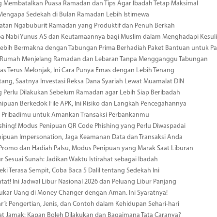
g Membatalkan Puasa Ramadan dan Tips Agar Ibadah Tetap Maksimal
 Mengapa Sedekah di Bulan Ramadan Lebih Istimewa
iatan Ngabuburit Ramadan yang Produktif dan Penuh Berkah
a Nabi Yunus AS dan Keutamaannya bagi Muslim dalam Menghadapi Kesuli
ebih Bermakna dengan Tabungan Prima Berhadiah Paket Bantuan untuk Pal
 Rumah Menjelang Ramadan dan Lebaran Tanpa Mengganggu Tabungan
s Terus Melonjak, Ini Cara Punya Emas dengan Lebih Tenang
tang, Saatnya Investasi Reksa Dana Syariah Lewat Muamalat DIN
g Perlu Dilakukan Sebelum Ramadan agar Lebih Siap Beribadah
ipuan Berkedok File APK, Ini Risiko dan Langkah Pencegahannya
a Pribadimu untuk Amankan Transaksi Perbankanmu
hing! Modus Penipuan QR Code Phishing yang Perlu Diwaspadai
nipuan Impersonation, Jaga Keamanan Data dan Transaksi Anda
 Promo dan Hadiah Palsu, Modus Penipuan yang Marak Saat Liburan
r Sesuai Sunah: Jadikan Waktu Istirahat sebagai Ibadah
eki Terasa Sempit, Coba Baca 5 Dalil tentang Sedekah Ini
atat! Ini Jadwal Libur Nasional 2026 dan Peluang Libur Panjang
ukar Uang di Money Changer dengan Aman. Ini Syaratnya!
r’i: Pengertian, Jenis, dan Contoh dalam Kehidupan Sehari-hari
at Jamak: Kapan Boleh Dilakukan dan Bagaimana Tata Caranya?