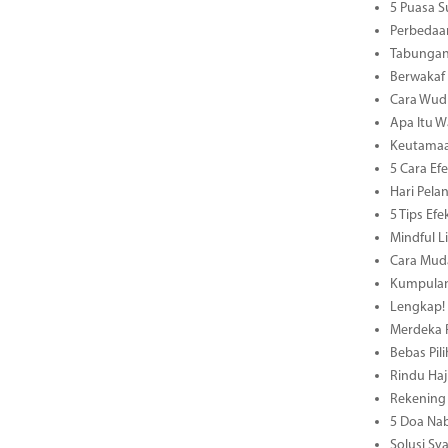
5 Puasa S
Perbedaan
Tabungan
Berwakaf
Cara Wud
Apa Itu W
Keutamaa
5 Cara E
Hari Pel
5 Tips Ef
Mindful L
Cara Muda
Kumpulan 
Lengkap! 
Merdeka R
Bebas Pil
Rindu Haj
Rekening 
5 Doa Nab
Solusi S