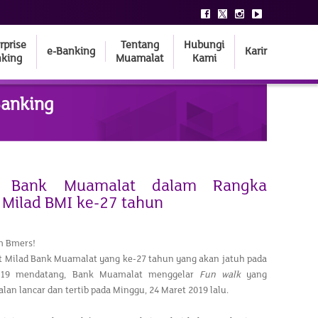
rprise
Tentang
Hubungi
e-Banking
Karir
king
Muamalat
Kami
Banking
 Bank Muamalat dalam Rangka
 Milad BMI ke-27 tahun
m Bmers!
Milad Bank Muamalat yang ke-27 tahun yang akan jatuh pada
019 mendatang, Bank Muamalat menggelar
Fun walk
yang
alan lancar dan tertib pada Minggu, 24 Maret 2019 lalu.