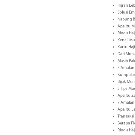
Hijrah Le
Solusi E
Nabung B
Apa Itu M
Rindu Haj
Kenali Mu
Kartu Haj
Dari Muha
Masih Pa
5 Amalan 
Kumpulan
Bijak Men
5 Tips M
Apa Itu Z
7 Amalan 
Apa Itu L
Transaksi
Berapa Fi
Rindu Haj