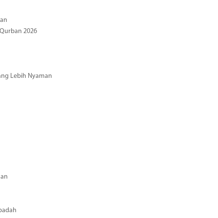
gan
 Qurban 2026
 yang Lebih Nyaman
aan
Ibadah