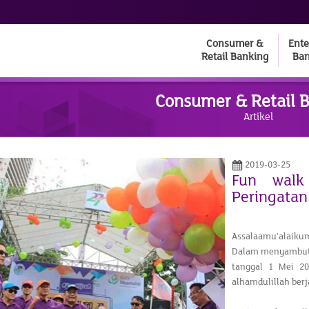
Consumer &
Ente
Retail Banking
Ban
Consumer & Retail 
Artikel
2019-03-25
Fun walk
Peringatan
Assalaamu’alaiku
Dalam menyambut 
tanggal 1 Mei 2
alhamdulillah berj