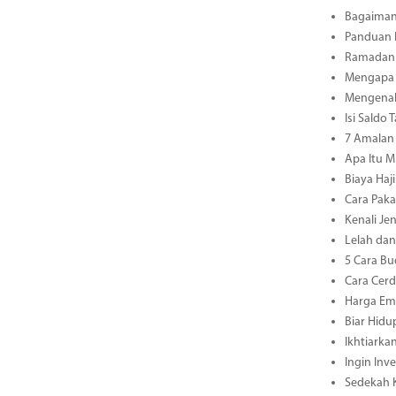
Bagaiman
Panduan L
Ramadan 3
Mengapa 
Mengenal 
Isi Saldo
7 Amalan 
Apa Itu M
Biaya Haj
Cara Paka
Kenali Je
Lelah dan
5 Cara Bu
Cara Cerd
Harga Ema
Biar Hidu
Ikhtiarka
Ingin Inv
Sedekah K