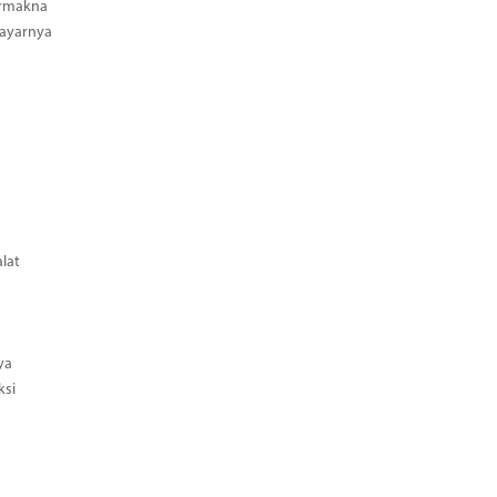
ermakna
Bayarnya
lat
ya
ksi