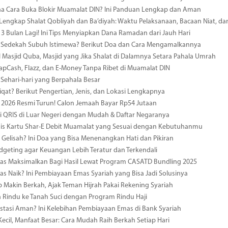
a Cara Buka Blokir Muamalat DIN? Ini Panduan Lengkap dan Aman
engkap Shalat Qobliyah dan Ba’diyah: Waktu Pelaksanaan, Bacaan Niat, da
 Bulan Lagi! Ini Tips Menyiapkan Dana Ramadan dari Jauh Hari
Sedekah Subuh Istimewa? Berikut Doa dan Cara Mengamalkannya
Masjid Quba, Masjid yang Jika Shalat di Dalamnya Setara Pahala Umrah
 TapCash, Flazz, dan E-Money Tanpa Ribet di Muamalat DIN
Sehari-hari yang Berpahala Besar
iqat? Berikut Pengertian, Jenis, dan Lokasi Lengkapnya
i 2026 Resmi Turun! Calon Jemaah Bayar Rp54 Jutaan
i QRIS di Luar Negeri dengan Mudah & Daftar Negaranya
nis Kartu Shar-E Debit Muamalat yang Sesuai dengan Kebutuhanmu
 Gelisah? Ini Doa yang Bisa Menenangkan Hati dan Pikiran
dgeting agar Keuangan Lebih Teratur dan Terkendali
as Maksimalkan Bagi Hasil Lewat Program CASATD Bundling 2025
s Naik? Ini Pembiayaan Emas Syariah yang Bisa Jadi Solusinya
p Makin Berkah, Ajak Teman Hijrah Pakai Rekening Syariah
n Rindu ke Tanah Suci dengan Program Rindu Haji
estasi Aman? Ini Kelebihan Pembiayaan Emas di Bank Syariah
ecil, Manfaat Besar: Cara Mudah Raih Berkah Setiap Hari