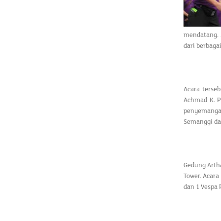
mendatang. A
dari berbagai
Acara terse
Achmad K. P
penyemangat
Semanggi dan
Gedung Arth
Tower. Acar
dan 1 Vespa 