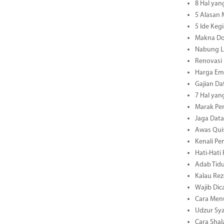
8 Hal yan
5 Alasan
5 Ide Keg
Makna Do
Nabung L
Renovasi
Harga Ema
Gajian Da
7 Hal yan
Marak Pen
Jaga Dat
Awas Quis
Kenali Pe
Hati-Hati
Adab Tidu
Kalau Rez
Wajib Dic
Cara Men
Udzur Sya
Cara Shal