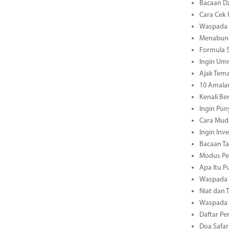
Bacaan Dz
Cara Cek 
Waspada M
Menabung
Formula 5
Ingin Umr
Ajak Tema
10 Amala
Kenali B
Ingin Pun
Cara Mud
Ingin Inv
Bacaan Ta
Modus Pen
Apa Itu P
Waspada M
Niat dan 
Waspada M
Daftar Pe
Doa Safar