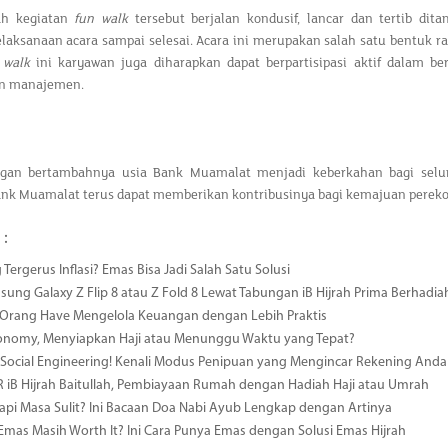
ah kegiatan
fun walk
tersebut berjalan kondusif, lancar dan tertib d
elaksanaan acara sampai selesai. Acara ini merupakan salah satu bentuk 
 walk
ini karyawan juga diharapkan dapat berpartisipasi aktif dalam be
an manajemen.
gan bertambahnya usia Bank Muamalat menjadi keberkahan bagi selu
ank Muamalat terus dapat memberikan kontribusinya bagi kemajuan perek
 :
 Tergerus Inflasi? Emas Bisa Jadi Salah Satu Solusi
msung Galaxy Z Flip 8 atau Z Fold 8 Lewat Tabungan iB Hijrah Prima Berhadia
a Orang Have Mengelola Keuangan dengan Lebih Praktis
conomy, Menyiapkan Haji atau Menunggu Waktu yang Tepat?
ocial Engineering! Kenali Modus Penipuan yang Mengincar Rekening Anda
R iB Hijrah Baitullah, Pembiayaan Rumah dengan Hadiah Haji atau Umrah
i Masa Sulit? Ini Bacaan Doa Nabi Ayub Lengkap dengan Artinya
 Emas Masih Worth It? Ini Cara Punya Emas dengan Solusi Emas Hijrah