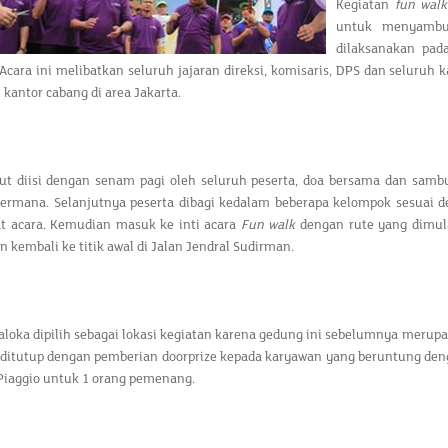
Kegiatan
fun walk
untuk menyambut 
dilaksanakan pad
cara ini melibatkan seluruh jajaran direksi, komisaris, DPS dan seluruh
 kantor cabang di area Jakarta.
but diisi dengan senam pagi oleh seluruh peserta, doa bersama dan sam
ermana. Selanjutnya peserta dibagi kedalam beberapa kelompok sesuai 
 acara. Kemudian masuk ke inti acara
Fun walk
dengan rute yang dimula
 kembali ke titik awal di Jalan Jendral Sudirman.
aloka dipilih sebagai lokasi kegiatan karena gedung ini sebelumnya meru
a ditutup dengan pemberian doorprize kepada karyawan yang beruntung den
Piaggio untuk 1 orang pemenang.