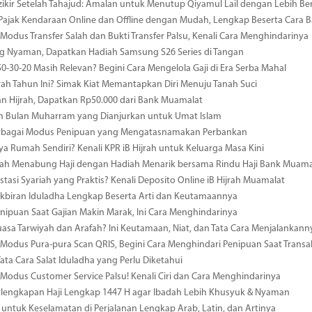
ikir Setelah Tahajud: Amalan untuk Menutup Qiyamul Lail dengan Lebih B
Pajak Kendaraan Online dan Offline dengan Mudah, Lengkap Beserta Cara 
odus Transfer Salah dan Bukti Transfer Palsu, Kenali Cara Menghindarinya
 Nyaman, Dapatkan Hadiah Samsung S26 Series di Tangan
0-30-20 Masih Relevan? Begini Cara Mengelola Gaji di Era Serba Mahal
ah Tahun Ini? Simak Kiat Memantapkan Diri Menuju Tanah Suci
n Hijrah, Dapatkan Rp50.000 dari Bank Muamalat
n Bulan Muharram yang Dianjurkan untuk Umat Islam
erbagai Modus Penipuan yang Mengatasnamakan Perbankan
ya Rumah Sendiri? Kenali KPR iB Hijrah untuk Keluarga Masa Kini
ah Menabung Haji dengan Hadiah Menarik bersama Rindu Haji Bank Muama
estasi Syariah yang Praktis? Kenali Deposito Online iB Hijrah Muamalat
kbiran Iduladha Lengkap Beserta Arti dan Keutamaannya
ipuan Saat Gajian Makin Marak, Ini Cara Menghindarinya
uasa Tarwiyah dan Arafah? Ini Keutamaan, Niat, dan Tata Cara Menjalankann
odus Pura-pura Scan QRIS, Begini Cara Menghindari Penipuan Saat Transa
Tata Cara Salat Iduladha yang Perlu Diketahui
odus Customer Service Palsu! Kenali Ciri dan Cara Menghindarinya
rlengkapan Haji Lengkap 1447 H agar Ibadah Lebih Khusyuk & Nyaman
 untuk Keselamatan di Perjalanan Lengkap Arab, Latin, dan Artinya