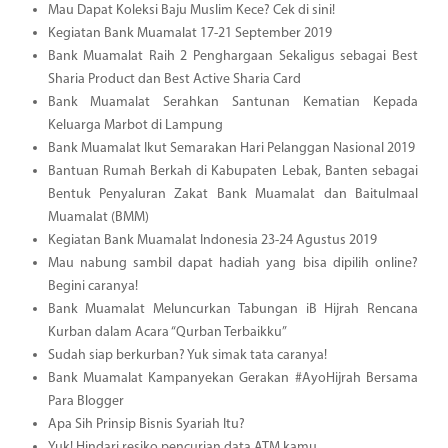
Mau Dapat Koleksi Baju Muslim Kece? Cek di sini!
Kegiatan Bank Muamalat 17-21 September 2019
Bank Muamalat Raih 2 Penghargaan Sekaligus sebagai Best
Sharia Product dan Best Active Sharia Card
Bank Muamalat Serahkan Santunan Kematian Kepada
Keluarga Marbot di Lampung
Bank Muamalat Ikut Semarakan Hari Pelanggan Nasional 2019
Bantuan Rumah Berkah di Kabupaten Lebak, Banten sebagai
Bentuk Penyaluran Zakat Bank Muamalat dan Baitulmaal
Muamalat (BMM)
Kegiatan Bank Muamalat Indonesia 23-24 Agustus 2019
Mau nabung sambil dapat hadiah yang bisa dipilih online?
Begini caranya!
Bank Muamalat Meluncurkan Tabungan iB Hijrah Rencana
Kurban dalam Acara “Qurban Terbaikku”
Sudah siap berkurban? Yuk simak tata caranya!
Bank Muamalat Kampanyekan Gerakan #AyoHijrah Bersama
Para Blogger
Apa Sih Prinsip Bisnis Syariah Itu?
Yuk! Hindari resiko pencurian data ATM kamu