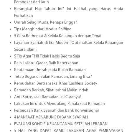
Perangkat dari Jauh
Berangkat Haji Tahun Ini? Ini Hal-hal yang Harus Anda
Perhatikan
Umrah Selagi Muda, Kenapa Engga?
Tips Menghindari Modus Sniffing
5 Cara Berhemat & Kelola Keuangan dengan Tepat
Layanan Syariah di Era Modern: Optimalkan Kelola Keuangan
Secara Islami
5 Tip Agar THR Tidak Habis Begitu Saja
Raih Lailatul Qadar, Raih Keberkahan
Keutamaan Umrah pada Bulan Ramadan
Tetap Bugar di Bulan Ramadan, Emang Bisa?
Kemudahan Bertransaksi Khas Cashless Society
Ramadan Berkah, Silaturahmi Makin Indah
Anti Boros saat Ramadan, Ini Caranya!
Lakukan Ini untuk Mendulang Pahala saat Ramadan
Perbedaan Bank Syariah dan Bank Konvensional
4 MANFAAT MENABUNG DI BANK SYARIAH
EVALUASI KONDISI KEUANGANMU SETELAH LEBARAN
5 HAL YANG DAPAT KAMU LAKUKAN AGAR PEMBAYARAN