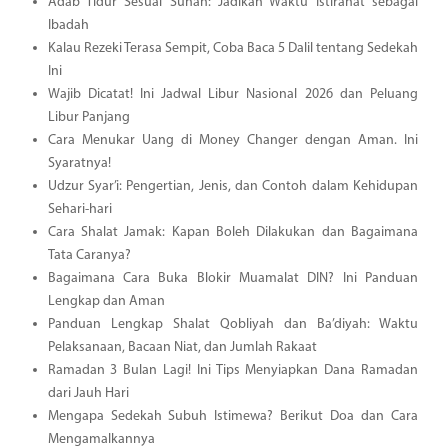
Adab Tidur Sesuai Sunah: Jadikan Waktu Istirahat sebagai
Ibadah
Kalau Rezeki Terasa Sempit, Coba Baca 5 Dalil tentang Sedekah
Ini
Wajib Dicatat! Ini Jadwal Libur Nasional 2026 dan Peluang
Libur Panjang
Cara Menukar Uang di Money Changer dengan Aman. Ini
Syaratnya!
Udzur Syar’i: Pengertian, Jenis, dan Contoh dalam Kehidupan
Sehari-hari
Cara Shalat Jamak: Kapan Boleh Dilakukan dan Bagaimana
Tata Caranya?
Bagaimana Cara Buka Blokir Muamalat DIN? Ini Panduan
Lengkap dan Aman
Panduan Lengkap Shalat Qobliyah dan Ba’diyah: Waktu
Pelaksanaan, Bacaan Niat, dan Jumlah Rakaat
Ramadan 3 Bulan Lagi! Ini Tips Menyiapkan Dana Ramadan
dari Jauh Hari
Mengapa Sedekah Subuh Istimewa? Berikut Doa dan Cara
Mengamalkannya