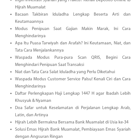
Ingin Investasi Syariah yang Praktis? Kenali Deposito Online iB
Hijrah Muamalat
Bacaan Takbiran Iduladha Lengkap Beserta Arti dan
Keutamaannya
Modus Penipuan Saat Gajian Makin Marak, Ini Cara
Menghindarinya
Apa Itu Puasa Tarwiyah dan Arafah? Ini Keutamaan, Niat, dan
Tata Cara Menjalankannya
Waspada Modus Pura-pura Scan QRIS, Begini Cara
Menghindari Penipuan Saat Transaksi
Niat dan Tata Cara Salat Iduladha yang Perlu Diketahui
Waspada Modus Customer Service Palsu! Kenali Ciri dan Cara
Menghindarinya
Daftar Perlengkapan Haji Lengkap 1447 H agar Ibadah Lebih
Khusyuk & Nyaman
Doa Safar untuk Keselamatan di Perjalanan Lengkap Arab,
Latin, dan Artinya
Hijrah Lebih Bermakna Bersama Bank Muamalat di Usia ke-34
Solusi Emas Hijrah Bank Muamalat, Pembiayaan Emas Syariah
dengan Angsuran Ringan