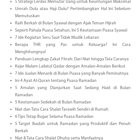
5 Strategi Cerdas Memutar Uang untuk Keuntungan Maksimal
Umrah Dulu atau Haji Dulu? Pertimbangkan Hal Ini Sebelum
Memutuskan
Raih Berkah di Bulan Syawal dengan Ajak Teman Hijrah
Seperti Pahala Puasa Setahun, Ini 5 Keutamaan Puasa Syawal
7 Ide Kegiatan Seru Saat Tidak Mudik Lebaran
Berapa THR yang Pas untuk Keluarga? Ini Cara
Menghitungnya!
Panduan Lengkap Zakat Fitrah: Dari Niat hingga Tata Caranya
Kejar Malam Lailatul Qadar dengan Amalan-Amalan Berikut
7 Ide Jualan Menarik di Bulan Puasa yang Banyak Peminatnya
Ini 4 Ayat Al-Quran tentang Puasa Ramadan
5 Amalan yang Dianjurkan Saat Sedang Haid di Bulan
Ramadan
5 Keutamaan Sedekah di Bulan Ramadan
Niat dan Tata Cara Shalat Tarawih Sendiri di Rumah
6 Tips Tetap Bugar Selama Puasa Ramadan
5 Target Ibadah untuk Ramadan yang Produktif dan Penuh
Berkah
Niat & Tata Cara Shalat Dhuha serta Manfaatnya