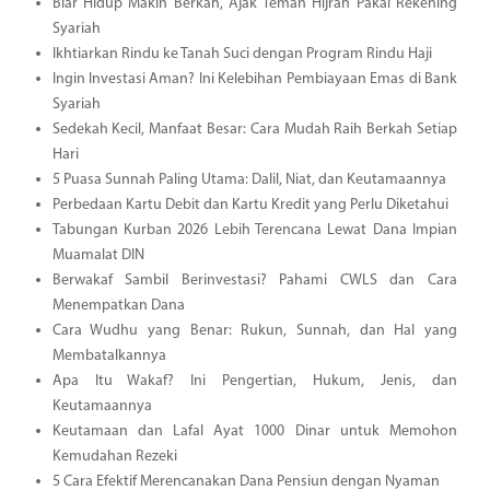
Biar Hidup Makin Berkah, Ajak Teman Hijrah Pakai Rekening
Syariah
Ikhtiarkan Rindu ke Tanah Suci dengan Program Rindu Haji
Ingin Investasi Aman? Ini Kelebihan Pembiayaan Emas di Bank
Syariah
Sedekah Kecil, Manfaat Besar: Cara Mudah Raih Berkah Setiap
Hari
5 Puasa Sunnah Paling Utama: Dalil, Niat, dan Keutamaannya
Perbedaan Kartu Debit dan Kartu Kredit yang Perlu Diketahui
Tabungan Kurban 2026 Lebih Terencana Lewat Dana Impian
Muamalat DIN
Berwakaf Sambil Berinvestasi? Pahami CWLS dan Cara
Menempatkan Dana
Cara Wudhu yang Benar: Rukun, Sunnah, dan Hal yang
Membatalkannya
Apa Itu Wakaf? Ini Pengertian, Hukum, Jenis, dan
Keutamaannya
Keutamaan dan Lafal Ayat 1000 Dinar untuk Memohon
Kemudahan Rezeki
5 Cara Efektif Merencanakan Dana Pensiun dengan Nyaman