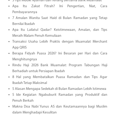
5 Tips Mudik Nyaman dan Tenang Bersama Bank Muamalat
Apa Itu Zakat Fitrah? Ini Pengertian, Niat, Cara
Pembayarannya
7 Amalan Wanita Saat Haid di Bulan Ramadan yang Tetap
Bernilai Ibadah
Apa Itu Lailatul Qadar? Keistimewaan, Amalan, dan Tips
Meraih Malam Penuh Kemuliaan
Transaksi Usaha Lebih Praktis dengan Muamalat Merchant
App QRIS
Berapa Fidyah Puasa 2026? Ini Besaran per Hari dan Cara
Menghitungnya
Rindu Haji 2026 Bank Muamalat: Program Tabungan Haji
Berhadiah untuk Persiapan Ibadah
8 Hal yang Membatalkan Puasa Ramadan dan Tips Agar
Ibadah Tetap Maksimal
5 Alasan Mengapa Sedekah di Bulan Ramadan Lebih Istimewa
5 Ide Kegiatan Ngabuburit Ramadan yang Produktif dan
Penuh Berkah
Makna Doa Nabi Yunus AS dan Keutamaannya bagi Muslim
dalam Menghadapi Kesulitan