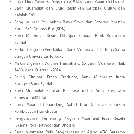
Imbal Hasil Menarik, Penjualan ST013 di Bank Muamalat Positif
Bank Muamalat dan BMM Resmikan Gerobak UMKM dan
Kafalah Da’i
Pengumuman Perubahan Biaya Sewa dan Setoran Jaminan
Kunci Safe Deposit Box (SDB)
Bank Muamalat Resmi Ditunjuk Sebagai Bank Kustodian
Syariah
Perkuat Segmen Pendidikan, Bank Muamalat Jalin Kerja Sama
dengan Universitas Terbuka
Makin Digemari, Volume Transaksi QRIS Bank Muamalat Naik
148% pada Kuartal III-2024
Paling Diminati Fresh Graduate, Bank Muamalat Juara
Kategori Bank Syariah
Bank Muamalat Siapkan Beasiswa untuk Anak Karyawan
Sebesar Rp320 Juta
Bank Muamalat Gandeng Sahid Tour & Travel Salurkan
Pembiayaan Haji Khusus
Pengumuman Pemenang Program Muamalat Tebar Rezeki
(Skema Poin Tertinggi dan Undian)
Bank Muamalat Raih Penghargaan di Ajang ATM Bersama