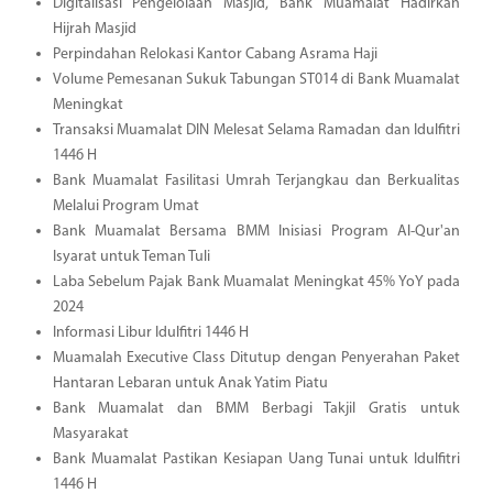
Digitalisasi Pengelolaan Masjid, Bank Muamalat Hadirkan
Hijrah Masjid
Perpindahan Relokasi Kantor Cabang Asrama Haji
Volume Pemesanan Sukuk Tabungan ST014 di Bank Muamalat
Meningkat
Transaksi Muamalat DIN Melesat Selama Ramadan dan Idulfitri
1446 H
Bank Muamalat Fasilitasi Umrah Terjangkau dan Berkualitas
Melalui Program Umat
Bank Muamalat Bersama BMM Inisiasi Program Al-Qur'an
Isyarat untuk Teman Tuli
Laba Sebelum Pajak Bank Muamalat Meningkat 45% YoY pada
2024
Informasi Libur Idulfitri 1446 H
Muamalah Executive Class Ditutup dengan Penyerahan Paket
Hantaran Lebaran untuk Anak Yatim Piatu
Bank Muamalat dan BMM Berbagi Takjil Gratis untuk
Masyarakat
Bank Muamalat Pastikan Kesiapan Uang Tunai untuk Idulfitri
1446 H