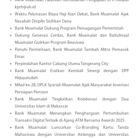
Bank Muamalat Hadirkan Kemudahan Pengajuan KPR melalui
kprhijrah.id
Waktu Pelunasan Biaya Haji Kian Dekat, Bank Muamalat Ajak
Nasabah Disiplin Sisihkan Dana
Bank Muamalat Dukung Program Pemagangan Pemerintah
Dukung Generasi Cerdas, Bank Muamalat dan Baitulmaal
Muamalat Gulirkan Program Beasiswa
Penuhi Permintaan, Bank Muamalat Tambah Mitra Pemasok
Emas
Perpindahan Kantor Cabang Utama Tangerang City
Bank Muamalat Eratkan Kembali Sinergi dengan DPP
Hidayatullah
Milad ke-28, DPLK Syariah Muamalat Ajak Masyarakat Investasi
Persiapan Pensiun
Bank Muamalat Tingkatkan Kolaborasi dengan Dua
Universitas Islam di Makassar
Bank Muamalat Menangkan Penghargaan Pertumbuhan
Transaksi Digital Terbaik di Ajang ATM Bersama Awards 2025
Bank Muamalat Luncurkan Co-Branding Kartu Tanda
Mahasiswa dengan Universitas Airlangga dan Universitas