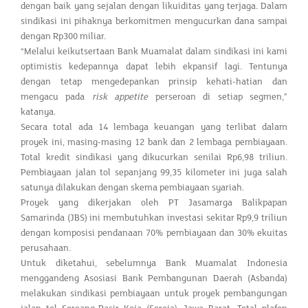
dengan baik yang sejalan dengan likuiditas yang terjaga. Dalam
sindikasi ini pihaknya berkomitmen mengucurkan dana sampai
dengan Rp300 miliar.
“Melalui keikutsertaan Bank Muamalat dalam sindikasi ini kami
optimistis kedepannya dapat lebih ekpansif lagi. Tentunya
dengan tetap mengedepankan prinsip kehati-hatian dan
mengacu pada
risk appetite
perseroan di setiap segmen,”
katanya.
Secara total ada 14 lembaga keuangan yang terlibat dalam
proyek ini, masing-masing 12 bank dan 2 lembaga pembiayaan.
Total kredit sindikasi yang dikucurkan senilai Rp6,98 triliun.
Pembiayaan jalan tol sepanjang 99,35 kilometer ini juga salah
satunya dilakukan dengan skema pembiayaan syariah.
Proyek yang dikerjakan oleh PT Jasamarga Balikpapan
Samarinda (JBS) ini membutuhkan investasi sekitar Rp9,9 triliun
dengan komposisi pendanaan 70% pembiayaan dan 30% ekuitas
perusahaan.
Untuk diketahui, sebelumnya Bank Muamalat Indonesia
menggandeng Asosiasi Bank Pembangunan Daerah (Asbanda)
melakukan sindikasi pembiayaan untuk proyek pembangungan