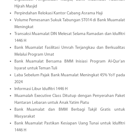
Hijrah Masjid
Perpindahan Relokasi Kantor Cabang Asrama Haji
Volume Pemesanan Sukuk Tabungan ST014 di Bank Muamalat
Meningkat
Transaksi Muamalat DIN Melesat Selama Ramadan dan Idulfitri
1446 H
Bank Muamalat Fasilitasi Umrah Terjangkau dan Berkualitas
Melalui Program Umat
Bank Muamalat Bersama BMM Inisiasi Program Al-Qur'an
Isyarat untuk Teman Tuli
Laba Sebelum Pajak Bank Muamalat Meningkat 45% YoY pada
2024
Informasi Libur Idulfitri 1446 H
Muamalah Executive Class Ditutup dengan Penyerahan Paket
Hantaran Lebaran untuk Anak Yatim Piatu
Bank Muamalat dan BMM Berbagi Takjil Gratis untuk
Masyarakat
Bank Muamalat Pastikan Kesiapan Uang Tunai untuk Idulfitri
1446 H