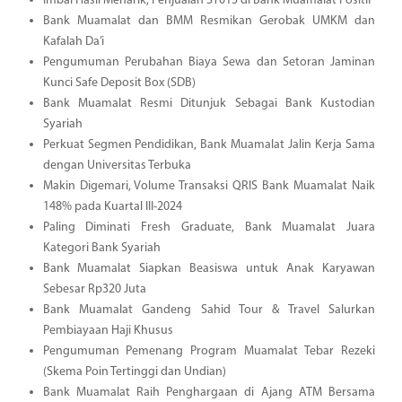
Imbal Hasil Menarik, Penjualan ST013 di Bank Muamalat Positif
Bank Muamalat dan BMM Resmikan Gerobak UMKM dan
Kafalah Da’i
Pengumuman Perubahan Biaya Sewa dan Setoran Jaminan
Kunci Safe Deposit Box (SDB)
Bank Muamalat Resmi Ditunjuk Sebagai Bank Kustodian
Syariah
Perkuat Segmen Pendidikan, Bank Muamalat Jalin Kerja Sama
dengan Universitas Terbuka
Makin Digemari, Volume Transaksi QRIS Bank Muamalat Naik
148% pada Kuartal III-2024
Paling Diminati Fresh Graduate, Bank Muamalat Juara
Kategori Bank Syariah
Bank Muamalat Siapkan Beasiswa untuk Anak Karyawan
Sebesar Rp320 Juta
Bank Muamalat Gandeng Sahid Tour & Travel Salurkan
Pembiayaan Haji Khusus
Pengumuman Pemenang Program Muamalat Tebar Rezeki
(Skema Poin Tertinggi dan Undian)
Bank Muamalat Raih Penghargaan di Ajang ATM Bersama