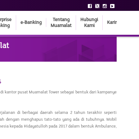
rprise
Tentang
Hubungi
e-Banking
Karir
king
Muamalat
Kami
lat
s
 di kantor pusat Muamalat Tower sebagai bentuk dari kampanye
alanan di berbagai daerah selama 2 tahun terakhir seperti
ah dengan menghapus tato-tato yang ada di tubuhnya. Mobil
nesia kepada Hidayatulloh pada 2017 dalam bentuk Ambulance,