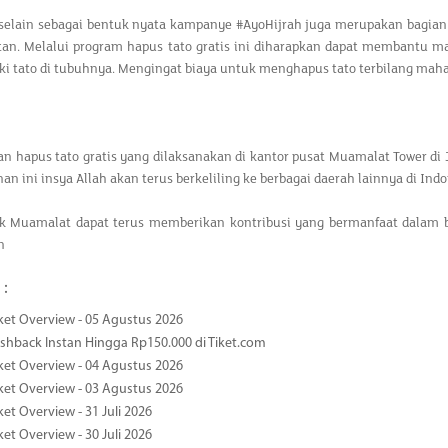
 selain sebagai bentuk nyata kampanye #AyoHijrah juga merupakan bagian 
atan. Melalui program hapus tato gratis ini diharapkan dapat membantu m
i tato di tubuhnya. Mengingat biaya untuk menghapus tato terbilang maha
n hapus tato gratis yang dilaksanakan di kantor pusat Muamalat Tower di
n ini insya Allah akan terus berkeliling ke berbagai daerah lainnya di Indo
 Muamalat dapat terus memberikan kontribusi yang bermanfaat dalam b
n
 :
ket Overview - 05 Agustus 2026
hback Instan Hingga Rp150.000 di Tiket.com
ket Overview - 04 Agustus 2026
ket Overview - 03 Agustus 2026
et Overview - 31 Juli 2026
et Overview - 30 Juli 2026