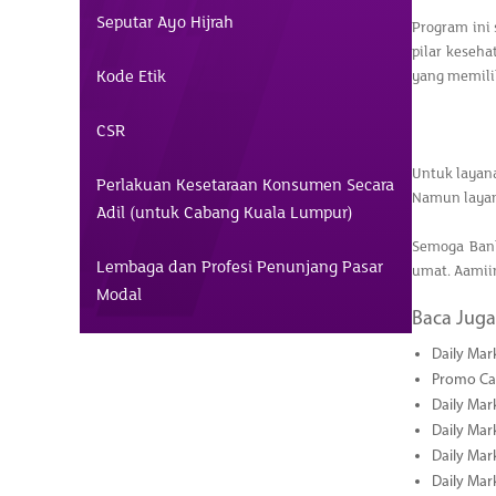
Seputar Ayo Hijrah
Program ini
pilar keseh
Kode Etik
yang memilik
CSR
Untuk layana
Perlakuan Kesetaraan Konsumen Secara
Namun layana
Adil (untuk Cabang Kuala Lumpur)
Semoga Bank
Lembaga dan Profesi Penunjang Pasar
umat. Aamii
Modal
Baca Juga
Daily Mar
Promo Cas
Daily Mar
Daily Mar
Daily Mark
Daily Mark