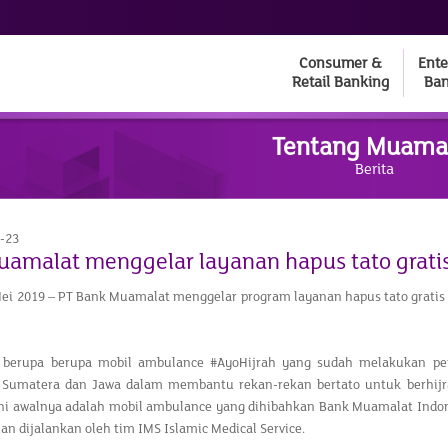
Consumer &
Ente
Retail Banking
Ban
Tentang Muama
Berita
-23
amalat menggelar layanan hapus tato grati
Mei 2019 – PT Bank Muamalat menggelar program layanan hapus tato gratis
 berupa berupa mobil ambulance #AyoHijrah yang sudah melakukan perj
 Sumatera dan Jawa dalam membantu rekan-rekan bertato untuk berhijr
ini awalnya adalah mobil ambulance yang dihibahkan Bank Muamalat Indo
n dijalankan oleh tim IMS Islamic Medical Service.