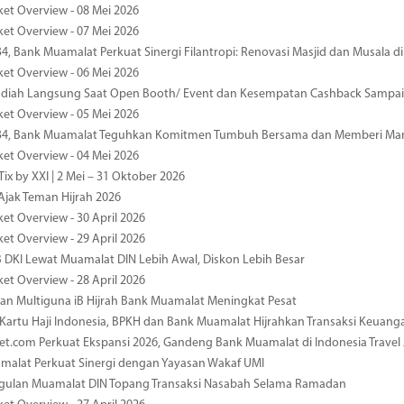
ket Overview - 08 Mei 2026
ket Overview - 07 Mei 2026
34, Bank Muamalat Perkuat Sinergi Filantropi: Renovasi Masjid dan Musala 
ket Overview - 06 Mei 2026
diah Langsung Saat Open Booth/ Event dan Kesempatan Cashback Sampai
ket Overview - 05 Mei 2026
-34, Bank Muamalat Teguhkan Komitmen Tumbuh Bersama dan Memberi Ma
ket Overview - 04 Mei 2026
ix by XXI | 2 Mei – 31 Oktober 2026
jak Teman Hijrah 2026
ket Overview - 30 April 2026
ket Overview - 29 April 2026
 DKI Lewat Muamalat DIN Lebih Awal, Diskon Lebih Besar
ket Overview - 28 April 2026
n Multiguna iB Hijrah Bank Muamalat Meningkat Pesat
Kartu Haji Indonesia, BPKH dan Bank Muamalat Hijrahkan Transaksi Keuan
et.com Perkuat Ekspansi 2026, Gandeng Bank Muamalat di Indonesia Trave
malat Perkuat Sinergi dengan Yayasan Wakaf UMI
ggulan Muamalat DIN Topang Transaksi Nasabah Selama Ramadan