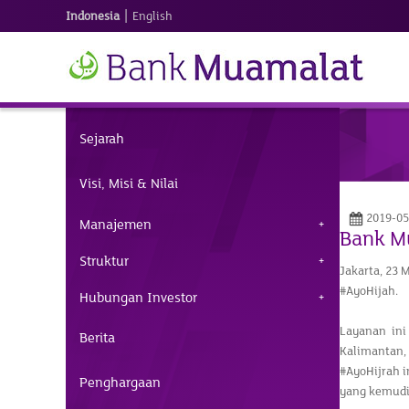
|
Indonesia
English
Sejarah
Visi, Misi & Nilai
2019-05
Manajemen
Bank Mu
Struktur
Jakarta, 23 
#AyoHijah.
Hubungan Investor
Layanan ini
Berita
Kalimantan,
#AyoHijrah 
Penghargaan
yang kemudia