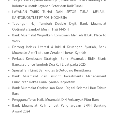
Tingkatkan Layanan Keuangan, Bank Muamalat Gandeng Pos
Indonesia untuk Layanan Setor dan Tarik Tunai
LAYANAN TARIK TUNAI DAN SETOR TUNAI MELALUI
KANTOR/OUTLET PT POS INDONESIA
Tabungan Haji Tumbuh Double Digit, Bank Muamalat
Optimistis Sambut Musim Haji 1446 H
Bank Muamalat Wujudkan Komitmen Menjadi IDEAL Place to
Work
Dorong Indeks Literasi & Inklusi Keuangan Syariah, Bank
Muamalat Aktif Lakukan Gerakan Literasi Syariah
Perkuat Kemitraan Strategis, Bank Muamalat Bidik Bisnis
Bancassurance Tumbuh Dua Kali Lipat pada 2025
Spesial Tarif Limit Banknotes & Outgoing Remittance
Bank Muamalat dan Insight Investments Management
Luncurkan Reksa Dana Syariah Terproteksi
Bank Muamalat Optimalkan Kanal Digital Selama Libur Tahun
Baru
Pengguna Terus Naik, Muamalat DIN Perbanyak Fitur Baru
Bank Muamalat Raih Empat Penghargaan BPKH Banking
Award 2024