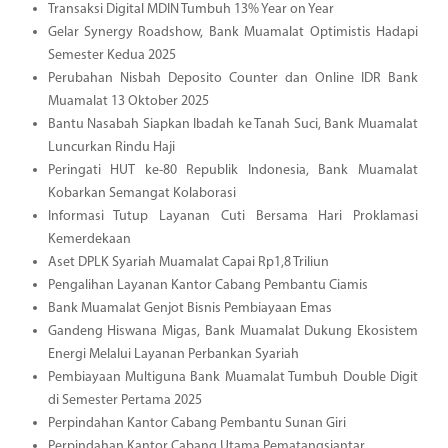
Transaksi Digital MDIN Tumbuh 13% Year on Year
Gelar Synergy Roadshow, Bank Muamalat Optimistis Hadapi
Semester Kedua 2025
Perubahan Nisbah Deposito Counter dan Online IDR Bank
Muamalat 13 Oktober 2025
Bantu Nasabah Siapkan Ibadah ke Tanah Suci, Bank Muamalat
Luncurkan Rindu Haji
Peringati HUT ke-80 Republik Indonesia, Bank Muamalat
Kobarkan Semangat Kolaborasi
Informasi Tutup Layanan Cuti Bersama Hari Proklamasi
Kemerdekaan
Aset DPLK Syariah Muamalat Capai Rp1,8 Triliun
Pengalihan Layanan Kantor Cabang Pembantu Ciamis
Bank Muamalat Genjot Bisnis Pembiayaan Emas
Gandeng Hiswana Migas, Bank Muamalat Dukung Ekosistem
Energi Melalui Layanan Perbankan Syariah
Pembiayaan Multiguna Bank Muamalat Tumbuh Double Digit
di Semester Pertama 2025
Perpindahan Kantor Cabang Pembantu Sunan Giri
Perpindahan Kantor Cabang Utama Pematangsiantar