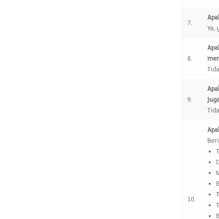
Apa
7.
Ya,
Apa
8.
men
Tid
Apa
9.
jug
Tida
Apa
Ber
M
B
T
10.
T
B