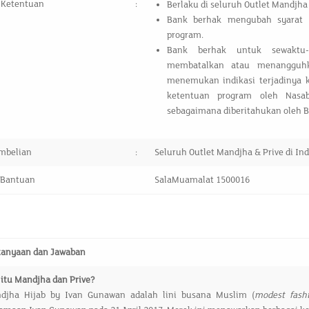
 Ketentuan
:
Berlaku di seluruh Outlet Mandjha 
Bank berhak mengubah syarat 
program.
Bank berhak untuk sewaktu-
membatalkan atau menangguh
menemukan indikasi terjadinya 
ketentuan program oleh Nasa
sebagaimana diberitahukan oleh B
mbelian
:
Seluruh Outlet Mandjha & Prive di In
 Bantuan
SalaMuamalat 1500016
tanyaan dan Jawaban
 itu Mandjha dan Prive?
djha Hijab by Ivan Gunawan adalah lini busana Muslim (
modest fash