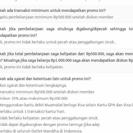
kah ada transaksi minimum untuk mendapatkan promo ini?
 yaitu pembelanjaan minimum Rp500.000 setelah diskon member
kah jika pembelanjaan saya struknya digabung/dipecah sehingga to
dapatkan promo ini?
ak, promo ini tidak berlaku untuk pecah atau penggabungan struk.
.
kah jika total pembelanjaan saya kelipatan dari Rp500.000, saya akan me
a? Misalnya jika saya belanja Rp1.000.000 saya akan mendapatkan diskon R
k, promo ini tidak berlaku kelipatan.
kah ada syarat dan ketentuan lain untuk promo ini?
ikut syarat dan ketentuan lengkapnya;
Transaksi minimum Rp500.000 setelah diskon member
Diskon 10% atau maksimum Rp100.000
enggunakan kartu debit Muamalat berlogo Visa selain Kartu GPN dan Visa C
erlaku untuk 1 transaksi/ kartu/ hari.
idak berlaku kelipatan, pecah atau penggabungan struk.
idak dapat digabungkan dengan promo lainnya (jika ada).
erlaku di seluruh Outlet Mandjha di Indonesia.