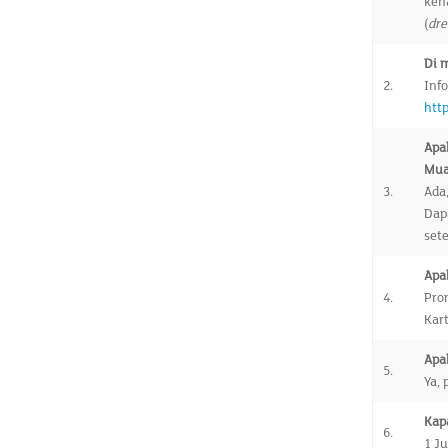
ken
(
dre
Di 
2.
Info
htt
Apa
Mua
3.
Ada,
Dap
set
Apa
4.
Pro
Kart
Apa
5.
Ya, 
Kap
6.
1 Ju