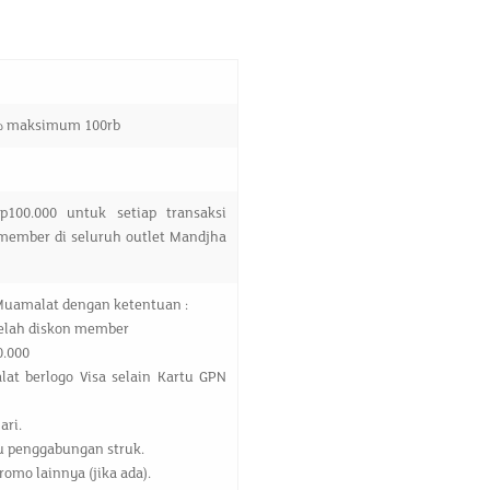
0% maksimum 100rb
00.000 untuk setiap transaksi
member di seluruh outlet Mandjha
Muamalat dengan ketentuan :
elah diskon member
.000
at berlogo Visa selain Kartu GPN
ari.
au penggabungan struk.
omo lainnya (jika ada).