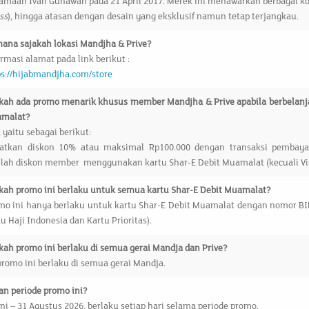
amaan Ivan Gunawan pada 21 April 2017. Merek ini menawarkan berbagai kole
ss
), hingga atasan dengan desain yang eksklusif namun tetap terjangkau.
mana sajakah lokasi Mandjha & Prive?
rmasi alamat pada link berikut :
ps://hijabmandjha.com/store
kah ada promo menarik khusus member Mandjha & Prive apabila berbelanj
malat?
 yaitu sebagai berikut:
atkan diskon 10% atau maksimal Rp100.000 dengan transaksi pembay
elah diskon member menggunakan kartu Shar-E Debit Muamalat (kecuali Vis
kah promo ini berlaku untuk semua kartu Shar-E Debit Muamalat?
mo ini hanya berlaku untuk kartu Shar-E Debit Muamalat dengan nomor BI
u Haji Indonesia dan Kartu Prioritas).
kah promo ini berlaku di semua gerai Mandja dan Prive?
promo ini berlaku di semua gerai Mandja.
an periode promo ini?
ni – 31 Agustus 2026, berlaku setiap hari selama periode promo.