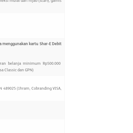
ksi mulai dari hijab (
scarf
), gamis
a menggunakan kartu Shar-E Debit
aran belanja minimum Rp500.000
a Classic dan GPN)
N 489025 (1hram, Cobranding VISA,