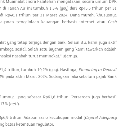
ank Muamalat Indra Falatehan mengatakan, secara umum DPK
h di Tanah Air ini tumbuh 1,3% (yoy) dari Rp45,5 triliun per 31
di Rp46,1 triliun per 31 Maret 2024. Dana murah, khususnya
 layanan pengelolaan keuangan berbasis internet atau
Cash
yang tetap terjaga dengan baik. Selain itu, kami juga aktif
lembaga sosial. Salah satu layanan yang kami tawarkan adalah
saksi nasabah turut meningkat,” ujarnya.
,4 triliun, tumbuh 10,2% (yoy). Hasilnya,
Financing to Deposit
32% pada akhir Maret 2024. Sedangkan laba sebelum pajak Bank
lumnya yang sebesar Rp61,6 triliun. Perseroan juga berhasil
,17% (
nett
).
6,9 triliun. Adapun rasio kecukupan modal (
Capital Adequacy
ng batas ketentuan regulator.