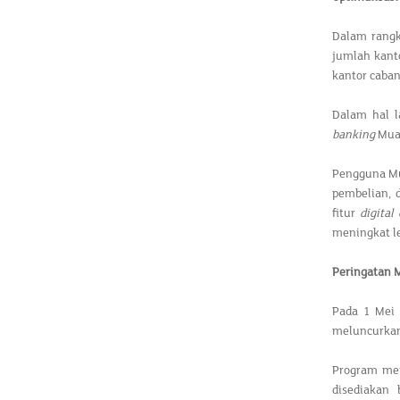
Dalam rangk
jumlah kant
kantor caba
Dalam hal l
banking
Muam
Pengguna Mu
pembelian, 
fitur
digital
meningkat leb
Peringatan 
Pada 1 Mei 
meluncurka
Program men
disediakan