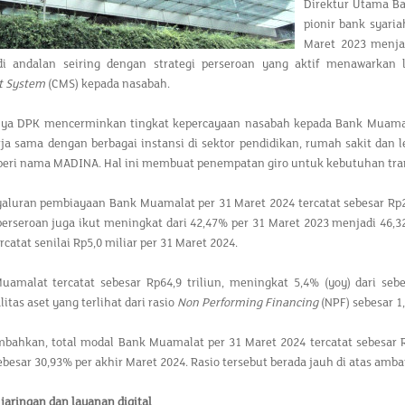
Direktur Utama B
pionir bank syaria
Maret 2023 menja
di andalan seiring dengan strategi perseroan yang aktif menawarkan
 System
(CMS) kepada nasabah.
ya DPK mencerminkan tingkat kepercayaan nasabah kepada Bank Muamalat 
ja sama dengan berbagai instansi di sektor pendidikan, rumah sakit dan 
beri nama MADINA. Hal ini membuat penempatan giro untuk kebutuhan tran
luran pembiayaan Bank Muamalat per 31 Maret 2024 tercatat sebesar Rp21
erseroan juga ikut meningkat dari 42,47% per 31 Maret 2023 menjadi 46,
catat senilai Rp5,0 miliar per 31 Maret 2024.
uamalat tercatat sebesar Rp64,9 triliun, meningkat 5,4% (yoy) dari sebe
itas aset yang terlihat dari rasio
Non Performing Financing
(NPF) sebesar 1
bahkan, total modal Bank Muamalat per 31 Maret 2024 tercatat sebesar Rp
ebesar 30,93% per akhir Maret 2024. Rasio tersebut berada jauh di atas amba
 jaringan dan layanan digital