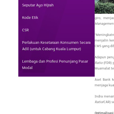
Seputar Ayo Hijrah
Kode Etik
giro, menja
Management
CSR
“Meningkatn
menjalin ker
Perlakuan Kesetaraan Konsumen Secara
CMS yang di
Adil (untuk Cabang Kuala Lumpur)
Adapun penya
Lembaga dan Profesi Penunjang Pasar
Ratio
(FDR) p
Modal
Muamalat ter
Aset Bank M
menjaga kual
Indra menam
Ratio
/CAR) s
Optimalisasi