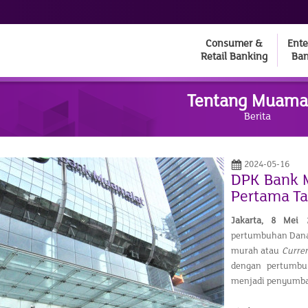
Consumer &
Ente
Retail Banking
Ban
Tentang Muama
Berita
2024-05-16
DPK Bank 
Pertama T
Jakarta,
8 Mei
pertumbuhan Dana 
murah atau
Curren
dengan pertumbu
menjadi penyumban