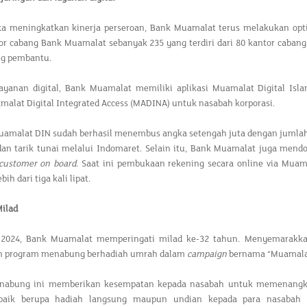
a meningkatkan kinerja perseroan, Bank Muamalat terus melakukan optim
or cabang Bank Muamalat sebanyak 235 yang terdiri dari 80 kantor cabang
ng pembantu.
ayanan digital, Bank Muamalat memiliki aplikasi Muamalat Digital Is
alat Digital Integrated Access (MADINA) untuk nasabah korporasi.
amalat DIN sudah berhasil menembus angka setengah juta dengan jumlah f
dan tarik tunai melalui Indomaret. Selain itu, Bank Muamalat juga men
 customer on board
. Saat ini pembukaan rekening secara online via Muam
ih dari tiga kali lipat.
Milad
2024, Bank Muamalat memperingati milad ke-32 tahun. Menyemarakkan
n program menabung berhadiah umrah dalam
campaign
bernama “Muamalat
abung ini memberikan kesempatan kepada nasabah untuk memenangkan 
 baik berupa hadiah langsung maupun undian kepada para nasabah y