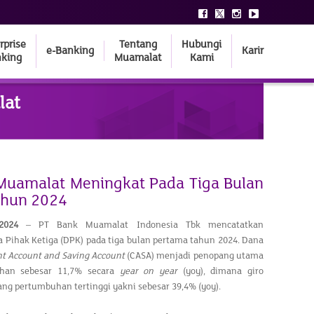
rprise
Tentang
Hubungi
e-Banking
Karir
king
Muamalat
Kami
lat
Muamalat Meningkat Pada Tiga Bulan
ahun 2024
202
4
– PT Bank Muamalat Indonesia Tbk mencatatkan
Pihak Ketiga (DPK) pada tiga bulan pertama tahun 2024. Dana
t Account and Saving Account
(CASA) menjadi penopang utama
han sebesar 11,7% secara
year on year
(yoy), dimana giro
g pertumbuhan tertinggi yakni sebesar 39,4% (yoy).