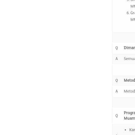
M
Gr
M
Q
Diman
A
Semuan
Q
Metod
A
Metod
Progr
Q
Muam
Kar