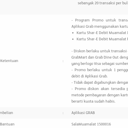
sebanyak 20 transaksi per b
- Program Promo untuk transa
Aplikasi Grab menggunakan kart
Kartu Shar-E Debit Muamalat I
Kartu Shar-E Debit Muamalat P
- Diskon berlaku untuk transaksi d
GrabMart dan Grab Dine Out de
 Ketentuan
:
yang berlogo Visa sebagai sumber
- Promo berlaku untuk 1 pengg
debit di Aplikasi Grab.
- Tidak dapat digabungkan denga
- Promo diskon akan tersedia
metode pembayaran dengan kartu d
berarti kuota sudah habis.
mbelian
:
Aplikasi GRAB
 Bantuan
SalaMuamalat 1500016