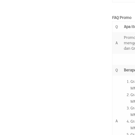
FAQ Promo
Q
Apa i
Prom
A
mengg
dan Gr
Q
Berap
Gr
M
Gr
M
Gr
M
A
Gr
M
Gr