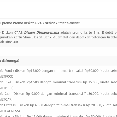
tu promo
Promo Diskon GRAB
Diskon Dimana-mana
?
o Diskon GRAB
Diskon Dimana-mana
adalah promo kartu Shar-E debit p
unakan kartu Shar-E Debit Bank Muamalat dan dapatkan potongan Grabfood,
ab Dine Out.
a diskonnya?
ab Food : diskon Rp15.000 dengan minimal transaksi Rp50.000, kuota seba
MLTFOOD)
ab Bike : Diskon Rp4.500 dengan minimal transaksi Rp 15.000, kuota seba
MLTBIKE)
ab Car : Diskon Rp 9.000 dengan minimal transaksi Rp30.000, kuota seba
MLTCAR)
ab Express : Diskon Rp 6.000 dengan minimal transaksi Rp 20.000, kuota se
MLTEXPRESS)
ab Mart : Diskon Rp 15.000 dengan minimal transaksi Rp 50.000, kuota se