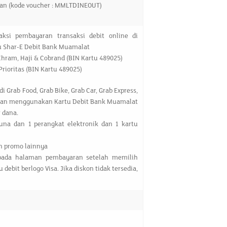
ulan (kode voucher : MMLTDINEOUT)
ksi pembayaran transaksi debit online di
u Shar-E Debit Bank Muamalat
hram, Haji & Cobrand (BIN Kartu 489025)
rioritas (BIN Kartu 489025)
i Grab Food, Grab Bike, Grab Car, Grab Express,
ngan menggunakan Kartu Debit Bank Muamalat
 dana.
una dan 1 perangkat elektronik dan 1 kartu
n promo lainnya
 pada halaman pembayaran setelah memilih
ebit berlogo Visa. Jika diskon tidak tersedia,