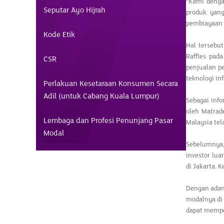
“Kami denga
Seputar Ayo Hijrah
produk yang
pembiayaan i
Kode Etik
Hal tersebu
Raffles pad
CSR
penjualan pe
teknologi i
Perlakuan Kesetaraan Konsumen Secara
Adil (untuk Cabang Kuala Lumpur)
Sebagai inf
oleh Matrad
Lembaga dan Profesi Penunjang Pasar
Malaysia tel
Modal
Sebelumnya,
investor lu
di Jakarta. 
Dengan adan
modalnya di
dapat memper