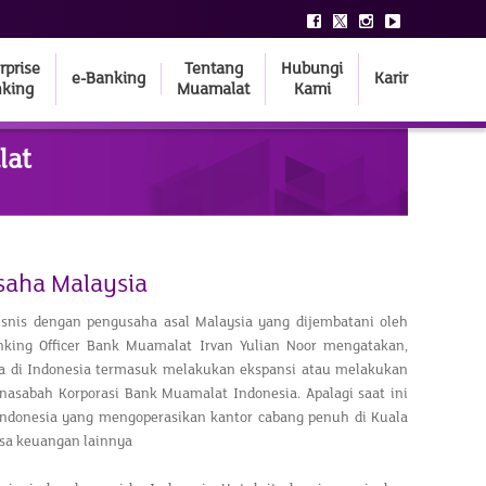
rprise
Tentang
Hubungi
e-Banking
Karir
king
Muamalat
Kami
lat
saha Malaysia
snis dengan pengusaha asal Malaysia yang dijembatani oleh
nking Officer Bank Muamalat Irvan Yulian Noor mengatakan,
a di Indonesia termasuk melakukan ekspansi atau melakukan
a nasabah Korporasi Bank Muamalat Indonesia. Apalagi saat ini
Indonesia yang mengoperasikan kantor cabang penuh di Kuala
sa keuangan lainnya