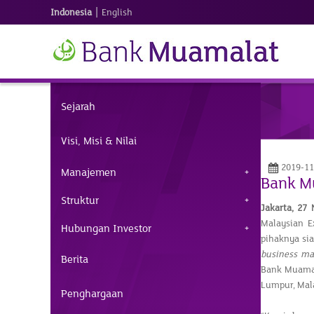
|
Indonesia
English
Sejarah
Visi, Misi & Nilai
2019-11
Manajemen
Bank Mu
Struktur
Jakarta, 27
Malaysian E
Hubungan Investor
pihaknya si
business m
Berita
Bank Muamal
Lumpur, Mal
Penghargaan