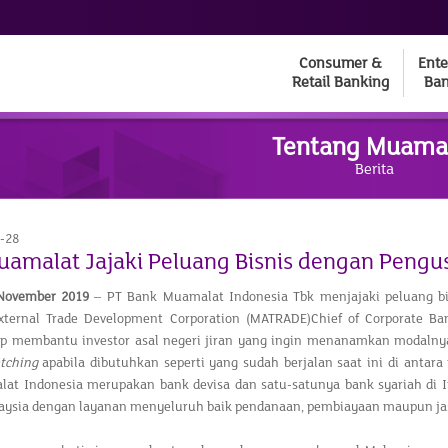
Consumer &
Ente
Retail Banking
Ban
Tentang Muama
Berita
-28
amalat Jajaki Peluang Bisnis dengan Pengu
 November 2019
– PT Bank Muamalat Indonesia Tbk menjajaki peluang bi
xternal Trade Development Corporation (MATRADE)Chief of Corporate Ba
ap membantu investor asal negeri jiran yang ingin menanamkan modalny
atching
apabila dibutuhkan seperti yang sudah berjalan saat ini di antar
at Indonesia merupakan bank devisa dan satu-satunya bank syariah di 
aysia dengan layanan menyeluruh baik pendanaan, pembiayaan maupun ja