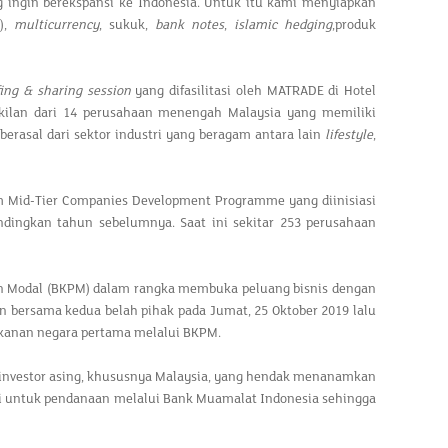
 ingin berekspansi ke Indonesia. Untuk itu kami menyiapkan
),
multicurrency
, sukuk,
bank notes
,
islamic hedging
,produk
fing & sharing session
yang difasilitasi oleh MATRADE di Hotel
wakilan dari 14 perusahaan menengah Malaysia yang memiliki
berasal dari sektor industri yang beragam antara lain
lifestyle
,
am Mid-Tier Companies Development Programme yang diinisiasi
andingkan tahun sebelumnya. Saat ini sekitar 253 perusahaan
 Modal (BKPM) dalam rangka membuka peluang bisnis dengan
n bersama kedua belah pihak pada Jumat, 25 Oktober 2019 lalu
rekanan negara pertama melalui BKPM.
 investor asing, khususnya Malaysia, yang hendak menanamkan
nsi untuk pendanaan melalui Bank Muamalat Indonesia sehingga