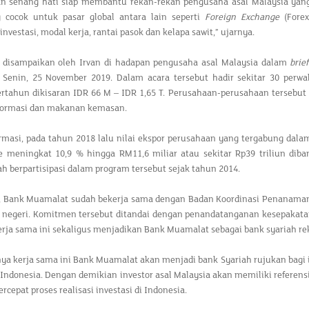
n senang hati siap membantu rekan-rekan pengusaha asal Malaysia yang
 cocok untuk pasar global antara lain seperti
Foreign Exchange
(Forex
nvestasi, modal kerja, rantai pasok dan kelapa sawit,” ujarnya.
t disampaikan oleh Irvan di hadapan pengusaha asal Malaysia dalam
brie
a Senin, 25 November 2019. Dalam acara tersebut hadir sekitar 30 per
rtahun dikisaran IDR 66 M – IDR 1,65 T. Perusahaan-perusahaan tersebut 
nformasi dan makanan kemasan.
ormasi, pada tahun 2018 lalu nilai ekspor perusahaan yang tergabung dal
e meningkat 10,9 % hingga RM11,6 miliar atau sekitar Rp39 triliun dib
ah berpartisipasi dalam program tersebut sejak tahun 2014.
 Bank Muamalat sudah bekerja sama dengan Badan Koordinasi Penanaman
ar negeri. Komitmen tersebut ditandai dengan penandatanganan kesepakata
Kerja sama ini sekaligus menjadikan Bank Muamalat sebagai bank syariah 
ya kerja sama ini Bank Muamalat akan menjadi bank Syariah rujukan bagi
 Indonesia. Dengan demikian investor asal Malaysia akan memiliki refere
cepat proses realisasi investasi di Indonesia.