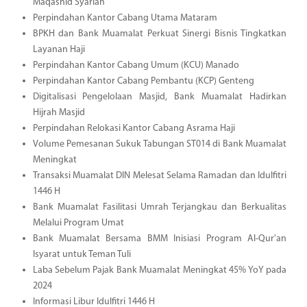
Maqashid Syariah
Perpindahan Kantor Cabang Utama Mataram
BPKH dan Bank Muamalat Perkuat Sinergi Bisnis Tingkatkan
Layanan Haji
Perpindahan Kantor Cabang Umum (KCU) Manado
Perpindahan Kantor Cabang Pembantu (KCP) Genteng
Digitalisasi Pengelolaan Masjid, Bank Muamalat Hadirkan
Hijrah Masjid
Perpindahan Relokasi Kantor Cabang Asrama Haji
Volume Pemesanan Sukuk Tabungan ST014 di Bank Muamalat
Meningkat
Transaksi Muamalat DIN Melesat Selama Ramadan dan Idulfitri
1446 H
Bank Muamalat Fasilitasi Umrah Terjangkau dan Berkualitas
Melalui Program Umat
Bank Muamalat Bersama BMM Inisiasi Program Al-Qur'an
Isyarat untuk Teman Tuli
Laba Sebelum Pajak Bank Muamalat Meningkat 45% YoY pada
2024
Informasi Libur Idulfitri 1446 H