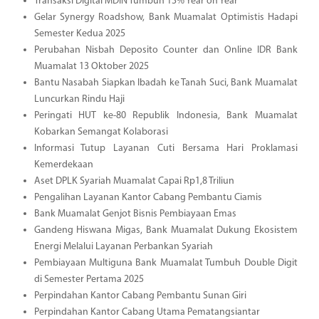
Transaksi Digital MDIN Tumbuh 13% Year on Year
Gelar Synergy Roadshow, Bank Muamalat Optimistis Hadapi
Semester Kedua 2025
Perubahan Nisbah Deposito Counter dan Online IDR Bank
Muamalat 13 Oktober 2025
Bantu Nasabah Siapkan Ibadah ke Tanah Suci, Bank Muamalat
Luncurkan Rindu Haji
Peringati HUT ke-80 Republik Indonesia, Bank Muamalat
Kobarkan Semangat Kolaborasi
Informasi Tutup Layanan Cuti Bersama Hari Proklamasi
Kemerdekaan
Aset DPLK Syariah Muamalat Capai Rp1,8 Triliun
Pengalihan Layanan Kantor Cabang Pembantu Ciamis
Bank Muamalat Genjot Bisnis Pembiayaan Emas
Gandeng Hiswana Migas, Bank Muamalat Dukung Ekosistem
Energi Melalui Layanan Perbankan Syariah
Pembiayaan Multiguna Bank Muamalat Tumbuh Double Digit
di Semester Pertama 2025
Perpindahan Kantor Cabang Pembantu Sunan Giri
Perpindahan Kantor Cabang Utama Pematangsiantar