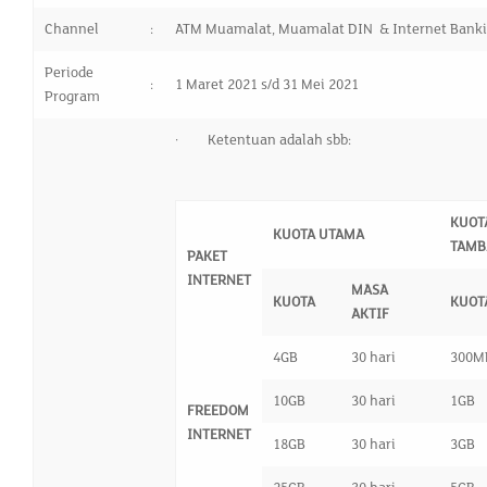
Channel
:
ATM Muamalat, Muamalat DIN & Internet Bank
Periode
:
1 Maret 2021 s/d 31 Mei 2021
Program
· Ketentuan adalah sbb:
KUOT
KUOTA UTAMA
TAMB
PAKET
INTERNET
MASA
KUOTA
KUOT
AKTIF
4GB
30 hari
300M
10GB
30 hari
1GB
FREEDOM
INTERNET
18GB
30 hari
3GB