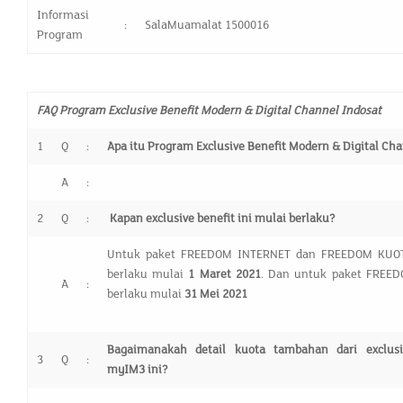
Informasi
:
SalaMuamalat 1500016
Program
FAQ Program
Exclusive Benefit Modern & Digital Channel Indosat
1
Q
:
Apa itu Program
Exclusive Benefit Modern & Digital Ch
A
:
2
Q
:
Kapan exclusive benefit ini mulai berlaku?
Untuk paket FREEDOM INTERNET dan FREEDOM KUO
berlaku mulai
1
Maret
202
1
. Dan untuk paket FREE
A
:
berlaku mulai
31 Mei
2021
Bagaimanakah detail kuota tambahan dari exclusi
3
Q
:
myIM3 ini?