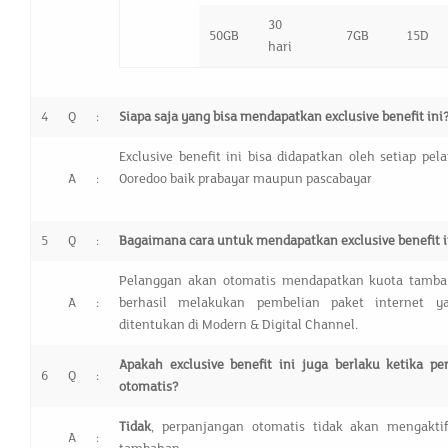
30
50GB
7GB
15D
hari
4
Q
:
Siapa saja yang bisa mendapatkan exclusive benefit ini
Exclusive benefit ini bisa didapatkan oleh setiap pe
A
:
Ooredoo baik prabayar maupun pascabayar
5
Q
:
Bagaimana cara untuk mendapatkan exclusive benefit i
Pelanggan akan otomatis mendapatkan kuota tamba
A
:
berhasil melakukan pembelian paket internet y
ditentukan di Modern & Digital Channel.
Apakah exclusive benefit ini juga berlaku ketika pe
6
Q
:
otomatis?
T
idak
, perpanjangan otomatis tidak akan mengakti
A
: