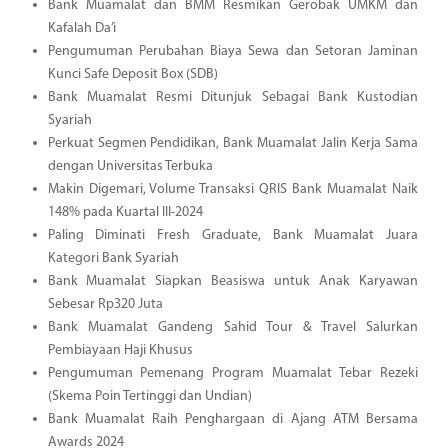
Bank Muamalat dan BMM Resmikan Gerobak UMKM dan
Kafalah Da’i
Pengumuman Perubahan Biaya Sewa dan Setoran Jaminan
Kunci Safe Deposit Box (SDB)
Bank Muamalat Resmi Ditunjuk Sebagai Bank Kustodian
Syariah
Perkuat Segmen Pendidikan, Bank Muamalat Jalin Kerja Sama
dengan Universitas Terbuka
Makin Digemari, Volume Transaksi QRIS Bank Muamalat Naik
148% pada Kuartal III-2024
Paling Diminati Fresh Graduate, Bank Muamalat Juara
Kategori Bank Syariah
Bank Muamalat Siapkan Beasiswa untuk Anak Karyawan
Sebesar Rp320 Juta
Bank Muamalat Gandeng Sahid Tour & Travel Salurkan
Pembiayaan Haji Khusus
Pengumuman Pemenang Program Muamalat Tebar Rezeki
(Skema Poin Tertinggi dan Undian)
Bank Muamalat Raih Penghargaan di Ajang ATM Bersama
Awards 2024