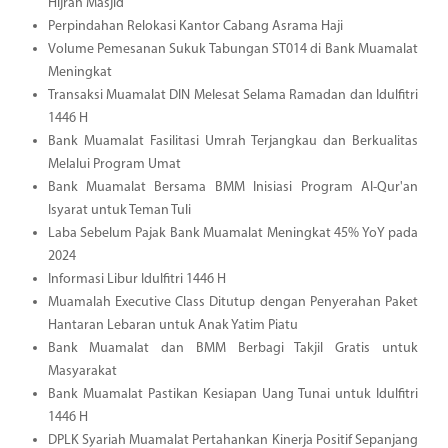
Hijrah Masjid
Perpindahan Relokasi Kantor Cabang Asrama Haji
Volume Pemesanan Sukuk Tabungan ST014 di Bank Muamalat
Meningkat
Transaksi Muamalat DIN Melesat Selama Ramadan dan Idulfitri
1446 H
Bank Muamalat Fasilitasi Umrah Terjangkau dan Berkualitas
Melalui Program Umat
Bank Muamalat Bersama BMM Inisiasi Program Al-Qur'an
Isyarat untuk Teman Tuli
Laba Sebelum Pajak Bank Muamalat Meningkat 45% YoY pada
2024
Informasi Libur Idulfitri 1446 H
Muamalah Executive Class Ditutup dengan Penyerahan Paket
Hantaran Lebaran untuk Anak Yatim Piatu
Bank Muamalat dan BMM Berbagi Takjil Gratis untuk
Masyarakat
Bank Muamalat Pastikan Kesiapan Uang Tunai untuk Idulfitri
1446 H
DPLK Syariah Muamalat Pertahankan Kinerja Positif Sepanjang