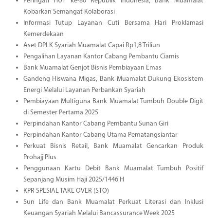
Peringati HUT ke-80 Republik Indonesia, Bank Muamalat
Kobarkan Semangat Kolaborasi
Informasi Tutup Layanan Cuti Bersama Hari Proklamasi
Kemerdekaan
Aset DPLK Syariah Muamalat Capai Rp1,8 Triliun
Pengalihan Layanan Kantor Cabang Pembantu Ciamis
Bank Muamalat Genjot Bisnis Pembiayaan Emas
Gandeng Hiswana Migas, Bank Muamalat Dukung Ekosistem
Energi Melalui Layanan Perbankan Syariah
Pembiayaan Multiguna Bank Muamalat Tumbuh Double Digit
di Semester Pertama 2025
Perpindahan Kantor Cabang Pembantu Sunan Giri
Perpindahan Kantor Cabang Utama Pematangsiantar
Perkuat Bisnis Retail, Bank Muamalat Gencarkan Produk
Prohajj Plus
Penggunaan Kartu Debit Bank Muamalat Tumbuh Positif
Sepanjang Musim Haji 2025/1446 H
KPR SPESIAL TAKE OVER (STO)
Sun Life dan Bank Muamalat Perkuat Literasi dan Inklusi
Keuangan Syariah Melalui Bancassurance Week 2025