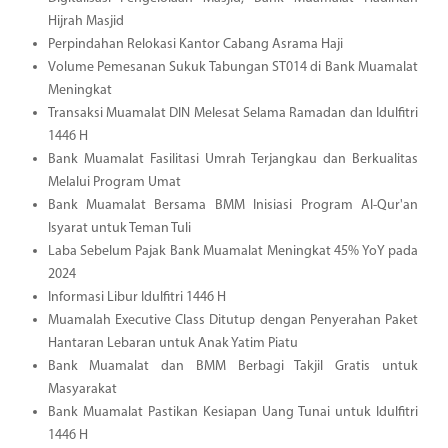
Hijrah Masjid
Perpindahan Relokasi Kantor Cabang Asrama Haji
Volume Pemesanan Sukuk Tabungan ST014 di Bank Muamalat
Meningkat
Transaksi Muamalat DIN Melesat Selama Ramadan dan Idulfitri
1446 H
Bank Muamalat Fasilitasi Umrah Terjangkau dan Berkualitas
Melalui Program Umat
Bank Muamalat Bersama BMM Inisiasi Program Al-Qur'an
Isyarat untuk Teman Tuli
Laba Sebelum Pajak Bank Muamalat Meningkat 45% YoY pada
2024
Informasi Libur Idulfitri 1446 H
Muamalah Executive Class Ditutup dengan Penyerahan Paket
Hantaran Lebaran untuk Anak Yatim Piatu
Bank Muamalat dan BMM Berbagi Takjil Gratis untuk
Masyarakat
Bank Muamalat Pastikan Kesiapan Uang Tunai untuk Idulfitri
1446 H