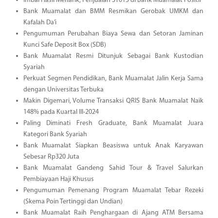
Imbal Hasil Menarik, Penjualan ST013 di Bank Muamalat Positif
Bank Muamalat dan BMM Resmikan Gerobak UMKM dan
Kafalah Da’i
Pengumuman Perubahan Biaya Sewa dan Setoran Jaminan
Kunci Safe Deposit Box (SDB)
Bank Muamalat Resmi Ditunjuk Sebagai Bank Kustodian
Syariah
Perkuat Segmen Pendidikan, Bank Muamalat Jalin Kerja Sama
dengan Universitas Terbuka
Makin Digemari, Volume Transaksi QRIS Bank Muamalat Naik
148% pada Kuartal III-2024
Paling Diminati Fresh Graduate, Bank Muamalat Juara
Kategori Bank Syariah
Bank Muamalat Siapkan Beasiswa untuk Anak Karyawan
Sebesar Rp320 Juta
Bank Muamalat Gandeng Sahid Tour & Travel Salurkan
Pembiayaan Haji Khusus
Pengumuman Pemenang Program Muamalat Tebar Rezeki
(Skema Poin Tertinggi dan Undian)
Bank Muamalat Raih Penghargaan di Ajang ATM Bersama