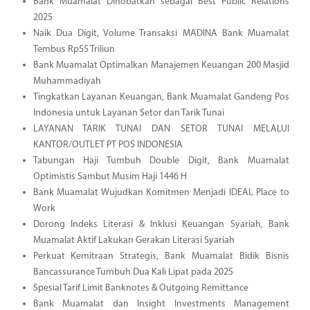
Bank Muamalat Dinobatkan sebagai Best Public Relations
2025
Naik Dua Digit, Volume Transaksi MADINA Bank Muamalat
Tembus Rp55 Triliun
Bank Muamalat Optimalkan Manajemen Keuangan 200 Masjid
Muhammadiyah
Tingkatkan Layanan Keuangan, Bank Muamalat Gandeng Pos
Indonesia untuk Layanan Setor dan Tarik Tunai
LAYANAN TARIK TUNAI DAN SETOR TUNAI MELALUI
KANTOR/OUTLET PT POS INDONESIA
Tabungan Haji Tumbuh Double Digit, Bank Muamalat
Optimistis Sambut Musim Haji 1446 H
Bank Muamalat Wujudkan Komitmen Menjadi IDEAL Place to
Work
Dorong Indeks Literasi & Inklusi Keuangan Syariah, Bank
Muamalat Aktif Lakukan Gerakan Literasi Syariah
Perkuat Kemitraan Strategis, Bank Muamalat Bidik Bisnis
Bancassurance Tumbuh Dua Kali Lipat pada 2025
Spesial Tarif Limit Banknotes & Outgoing Remittance
Bank Muamalat dan Insight Investments Management