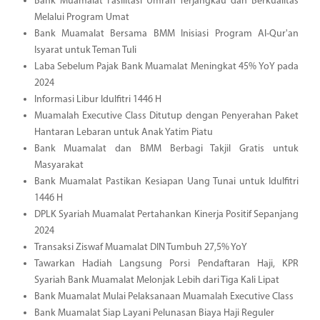
Bank Muamalat Fasilitasi Umrah Terjangkau dan Berkualitas
Melalui Program Umat
Bank Muamalat Bersama BMM Inisiasi Program Al-Qur'an
Isyarat untuk Teman Tuli
Laba Sebelum Pajak Bank Muamalat Meningkat 45% YoY pada
2024
Informasi Libur Idulfitri 1446 H
Muamalah Executive Class Ditutup dengan Penyerahan Paket
Hantaran Lebaran untuk Anak Yatim Piatu
Bank Muamalat dan BMM Berbagi Takjil Gratis untuk
Masyarakat
Bank Muamalat Pastikan Kesiapan Uang Tunai untuk Idulfitri
1446 H
DPLK Syariah Muamalat Pertahankan Kinerja Positif Sepanjang
2024
Transaksi Ziswaf Muamalat DIN Tumbuh 27,5% YoY
Tawarkan Hadiah Langsung Porsi Pendaftaran Haji, KPR
Syariah Bank Muamalat Melonjak Lebih dari Tiga Kali Lipat
Bank Muamalat Mulai Pelaksanaan Muamalah Executive Class
Bank Muamalat Siap Layani Pelunasan Biaya Haji Reguler