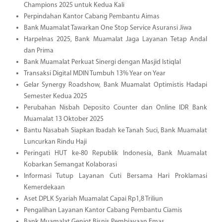
Champions 2025 untuk Kedua Kali
Perpindahan Kantor Cabang Pembantu Aimas
Bank Muamalat Tawarkan One Stop Service Asuransi Jiwa
Harpelnas 2025, Bank Muamalat Jaga Layanan Tetap Andal
dan Prima
Bank Muamalat Perkuat Sinergi dengan Masjid Istiqlal
Transaksi Digital MDIN Tumbuh 13% Year on Year
Gelar Synergy Roadshow, Bank Muamalat Optimistis Hadapi
Semester Kedua 2025
Perubahan Nisbah Deposito Counter dan Online IDR Bank
Muamalat 13 Oktober 2025
Bantu Nasabah Siapkan Ibadah ke Tanah Suci, Bank Muamalat
Luncurkan Rindu Haji
Peringati HUT ke-80 Republik Indonesia, Bank Muamalat
Kobarkan Semangat Kolaborasi
Informasi Tutup Layanan Cuti Bersama Hari Proklamasi
Kemerdekaan
Aset DPLK Syariah Muamalat Capai Rp1,8 Triliun
Pengalihan Layanan Kantor Cabang Pembantu Ciamis
Bank Muamalat Genjot Bisnis Pembiayaan Emas