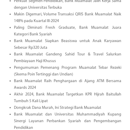
Perkuat Segmen Pendidikan, Bank Muamalat Jalin Kerja Sama
dengan Universitas Terbuka
Makin Digemari, Volume Transaksi QRIS Bank Muamalat Naik
148% pada Kuartal III-2024
Paling Diminati Fresh Graduate, Bank Muamalat Juara
Kategori Bank Syariah
Bank Muamalat Siapkan Beasiswa untuk Anak Karyawan
Sebesar Rp320 Juta
Bank Muamalat Gandeng Sahid Tour & Travel Salurkan
Pembiayaan Haji Khusus
Pengumuman Pemenang Program Muamalat Tebar Rezeki
(Skema Poin Tertinggi dan Undian)
Bank Muamalat Raih Penghargaan di Ajang ATM Bersama
Awards 2024
Akhir 2024, Bank Muamalat Targetkan KPR Hijrah Baitullah
Tumbuh 5 Kali Lipat
Dongkrak Dana Murah, Ini Strategi Bank Muamalat
Bank Muamalat dan Universitas Muhammadiyah Kupang
Sinergi Layanan Perbankan Syariah dan Pengembangan
Pendidikan