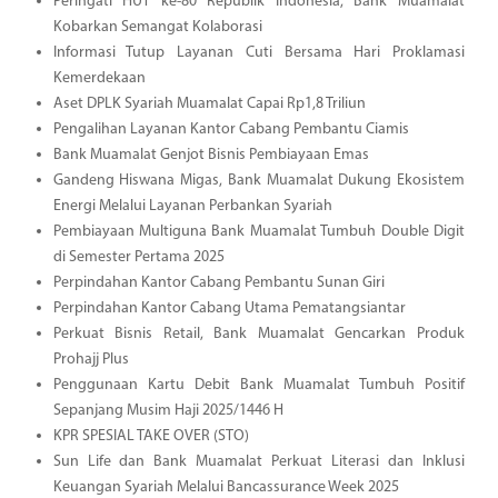
Peringati HUT ke-80 Republik Indonesia, Bank Muamalat
Kobarkan Semangat Kolaborasi
Informasi Tutup Layanan Cuti Bersama Hari Proklamasi
Kemerdekaan
Aset DPLK Syariah Muamalat Capai Rp1,8 Triliun
Pengalihan Layanan Kantor Cabang Pembantu Ciamis
Bank Muamalat Genjot Bisnis Pembiayaan Emas
Gandeng Hiswana Migas, Bank Muamalat Dukung Ekosistem
Energi Melalui Layanan Perbankan Syariah
Pembiayaan Multiguna Bank Muamalat Tumbuh Double Digit
di Semester Pertama 2025
Perpindahan Kantor Cabang Pembantu Sunan Giri
Perpindahan Kantor Cabang Utama Pematangsiantar
Perkuat Bisnis Retail, Bank Muamalat Gencarkan Produk
Prohajj Plus
Penggunaan Kartu Debit Bank Muamalat Tumbuh Positif
Sepanjang Musim Haji 2025/1446 H
KPR SPESIAL TAKE OVER (STO)
Sun Life dan Bank Muamalat Perkuat Literasi dan Inklusi
Keuangan Syariah Melalui Bancassurance Week 2025