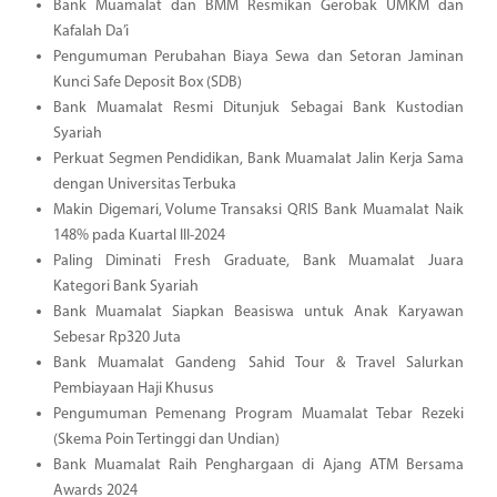
Bank Muamalat dan BMM Resmikan Gerobak UMKM dan
Kafalah Da’i
Pengumuman Perubahan Biaya Sewa dan Setoran Jaminan
Kunci Safe Deposit Box (SDB)
Bank Muamalat Resmi Ditunjuk Sebagai Bank Kustodian
Syariah
Perkuat Segmen Pendidikan, Bank Muamalat Jalin Kerja Sama
dengan Universitas Terbuka
Makin Digemari, Volume Transaksi QRIS Bank Muamalat Naik
148% pada Kuartal III-2024
Paling Diminati Fresh Graduate, Bank Muamalat Juara
Kategori Bank Syariah
Bank Muamalat Siapkan Beasiswa untuk Anak Karyawan
Sebesar Rp320 Juta
Bank Muamalat Gandeng Sahid Tour & Travel Salurkan
Pembiayaan Haji Khusus
Pengumuman Pemenang Program Muamalat Tebar Rezeki
(Skema Poin Tertinggi dan Undian)
Bank Muamalat Raih Penghargaan di Ajang ATM Bersama
Awards 2024