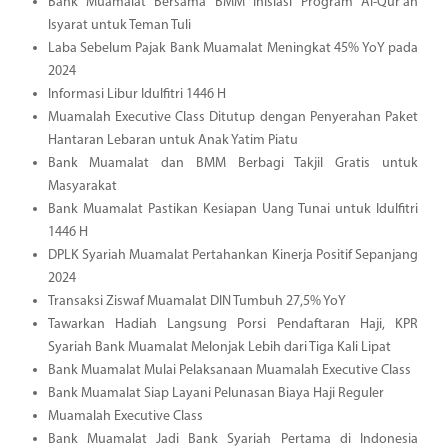
Bank Muamalat Bersama BMM Inisiasi Program Al-Qur'an
Isyarat untuk Teman Tuli
Laba Sebelum Pajak Bank Muamalat Meningkat 45% YoY pada
2024
Informasi Libur Idulfitri 1446 H
Muamalah Executive Class Ditutup dengan Penyerahan Paket
Hantaran Lebaran untuk Anak Yatim Piatu
Bank Muamalat dan BMM Berbagi Takjil Gratis untuk
Masyarakat
Bank Muamalat Pastikan Kesiapan Uang Tunai untuk Idulfitri
1446 H
DPLK Syariah Muamalat Pertahankan Kinerja Positif Sepanjang
2024
Transaksi Ziswaf Muamalat DIN Tumbuh 27,5% YoY
Tawarkan Hadiah Langsung Porsi Pendaftaran Haji, KPR
Syariah Bank Muamalat Melonjak Lebih dari Tiga Kali Lipat
Bank Muamalat Mulai Pelaksanaan Muamalah Executive Class
Bank Muamalat Siap Layani Pelunasan Biaya Haji Reguler
Muamalah Executive Class
Bank Muamalat Jadi Bank Syariah Pertama di Indonesia