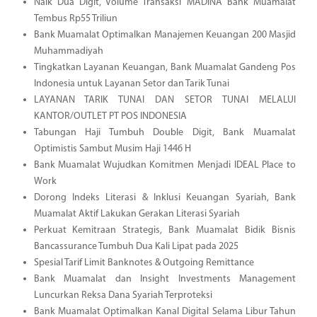
Naik Dua Digit, Volume Transaksi MADINA Bank Muamalat
Tembus Rp55 Triliun
Bank Muamalat Optimalkan Manajemen Keuangan 200 Masjid
Muhammadiyah
Tingkatkan Layanan Keuangan, Bank Muamalat Gandeng Pos
Indonesia untuk Layanan Setor dan Tarik Tunai
LAYANAN TARIK TUNAI DAN SETOR TUNAI MELALUI
KANTOR/OUTLET PT POS INDONESIA
Tabungan Haji Tumbuh Double Digit, Bank Muamalat
Optimistis Sambut Musim Haji 1446 H
Bank Muamalat Wujudkan Komitmen Menjadi IDEAL Place to
Work
Dorong Indeks Literasi & Inklusi Keuangan Syariah, Bank
Muamalat Aktif Lakukan Gerakan Literasi Syariah
Perkuat Kemitraan Strategis, Bank Muamalat Bidik Bisnis
Bancassurance Tumbuh Dua Kali Lipat pada 2025
Spesial Tarif Limit Banknotes & Outgoing Remittance
Bank Muamalat dan Insight Investments Management
Luncurkan Reksa Dana Syariah Terproteksi
Bank Muamalat Optimalkan Kanal Digital Selama Libur Tahun