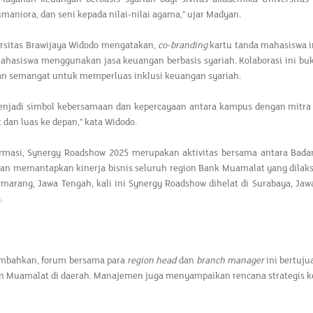
umaniora, dan seni kepada nilai-nilai agama," ujar Madyan.
ersitas Brawijaya Widodo mengatakan,
co-branding
kartu tanda mahasiswa 
ahasiswa menggunakan jasa keuangan berbasis syariah. Kolaborasi ini buk
an semangat untuk memperluas inklusi keuangan syariah.
enjadi simbol kebersamaan dan kepercayaan antara kampus dengan mitra st
 dan luas ke depan," kata Widodo.
ormasi, Synergy Roadshow 2025 merupakan aktivitas bersama antara Bad
n memantapkan kinerja bisnis seluruh region Bank Muamalat yang dilaksa
marang, Jawa Tengah, kali ini Synergy Roadshow dihelat di Surabaya, Jaw
.
bahkan, forum bersama para
region head
dan
branch manager
ini bertuj
an Muamalat di daerah. Manajemen juga menyampaikan rencana strategis