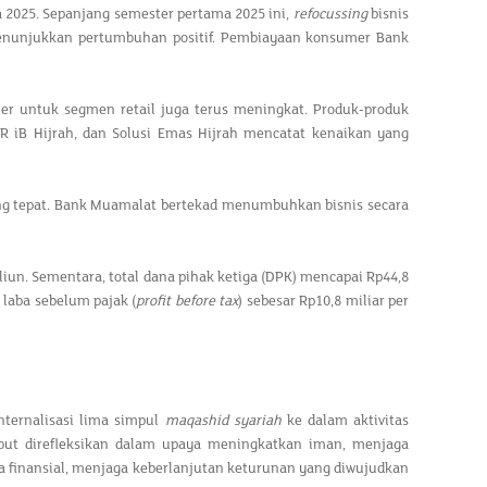
a 2025. Sepanjang semester pertama 2025 ini,
refocussing
bisnis
enunjukkan pertumbuhan positif. Pembiayaan konsumer Bank
r untuk segmen retail juga terus meningkat. Produk-produk
PR iB Hijrah, dan Solusi Emas Hijrah mencatat kenaikan yang
yang tepat. Bank Muamalat bertekad menumbuhkan bisnis secara
iun. Sementara, total dana pihak ketiga (DPK) mencapai Rp44,8
 laba sebelum pajak (
profit before tax
) sebesar Rp10,8 miliar per
nternalisasi lima simpul
maqashid syariah
ke dalam aktivitas
but direfleksikan dalam upaya meningkatkan iman, menjaga
 finansial, menjaga keberlanjutan keturunan yang diwujudkan