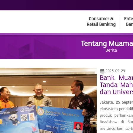
Consumer &
Ente
Retail Banking
Ban
Tentang Muama
Berita
2025-09-29
Bank Muam
Tanda Maha
dan Univer
Jakarta,
25 Sept
ekosistem pendidik
produk perbankan
Roadshow di Sur
meluncurkan
co-