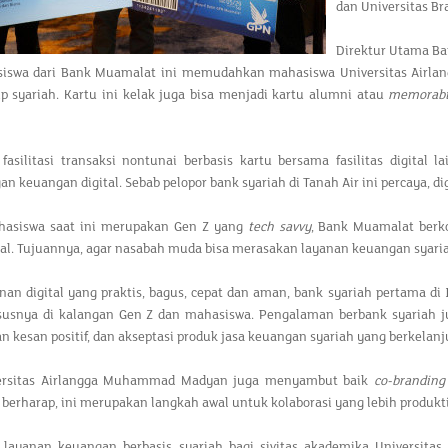
dan Universitas Br
Direktur Utama B
iswa dari Bank Muamalat ini memudahkan mahasiswa Universitas Airlang
ip syariah. Kartu ini kelak juga bisa menjadi kartu alumni atau
memorabi
n, fasilitasi transaksi nontunai berbasis kartu bersama fasilitas digi
 keuangan digital. Sebab pelopor bank syariah di Tanah Air ini percaya, di
asiswa saat ini merupakan Gen Z yang
tech savvy
, Bank Muamalat berko
nal. Tujuannya, agar nasabah muda bisa merasakan layanan keuangan syari
an digital yang praktis, bagus, cepat dan aman, bank syariah pertama di
susnya di kalangan Gen Z dan mahasiswa. Pengalaman berbank syariah
 kesan positif, dan akseptasi produk jasa keuangan syariah yang berkelanj
versitas Airlangga Muhammad Madyan juga menyambut baik
co-branding
a berharap, ini merupakan langkah awal untuk kolaborasi yang lebih produkti
 layanan keuangan berbasis syariah bagi sivitas akademika Universitas