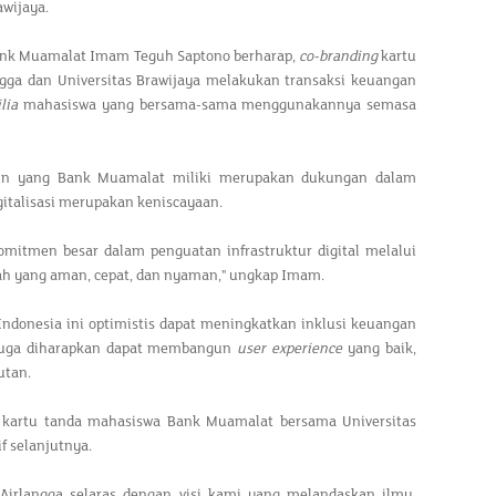
awijaya.
ank Muamalat Imam Teguh Saptono berharap,
co-branding
kartu
ga dan Universitas Brawijaya melakukan transaksi keuangan
lia
mahasiswa yang bersama-sama menggunakannya semasa
tal lain yang Bank Muamalat miliki merupakan dukungan dalam
gitalisasi merupakan keniscayaan.
mitmen besar dalam penguatan infrastruktur digital melalui
ah yang aman, cepat, dan nyaman," ungkap Imam.
 Indonesia ini optimistis dapat meningkatkan inklusi keuangan
 juga diharapkan dapat membangun
user experience
yang baik,
utan.
kartu tanda mahasiswa Bank Muamalat bersama Universitas
f selanjutnya.
 Airlangga selaras dengan visi kami yang melandaskan ilmu,