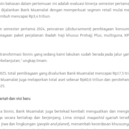
oin bahasan dalam pertemuan ini adalah evaluasi kinerja semester pertam
 dijalankan Bank Muamalat dengan memperkuat segmen retail mulai m
mbuh mencapai Rp3,4 triliun.
n semester pertama 2024, pencairan (
disbursement
) pembiayaan konsume
biayaan paket perjalanan ibadah haji khusus Prohajj Plus, multiguna, K
h transformasi bisnis yang sedang kami lakukan sudah berada pada jalur 
erkelanjutan," ungkap Imam.
2025, total pembiayaan yang disalurkan Bank Muamalat mencapai Rp17,5 tril
k Muamalat juga melaporkan total aset sebesar Rp60,6 triliun dan perolehan
025.
ariah
dan visi baru
rja bisnis, Bank Muamalat juga bertekad kembali menguatkan dan mengi
a secara bertahap dan berjenjang. Lima simpul
maqashid syariah
terse
jiwa dan lingkungan (
people and planet
), menambah kecerdasan khususnya