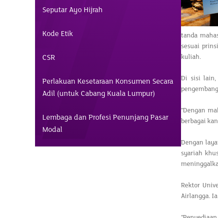
Seputar Ayo Hijrah
Kode Etik
tanda mahas
sesuai prins
CSR
kuliah.
Di sisi lai
Perlakuan Kesetaraan Konsumen Secara
pengembangan
Adil (untuk Cabang Kuala Lumpur)
"Dengan mah
Lembaga dan Profesi Penunjang Pasar
berbagai ka
Modal
Dengan layan
syariah khu
meninggalkan
Rektor Uni
Airlangga. I
"Penyediaan