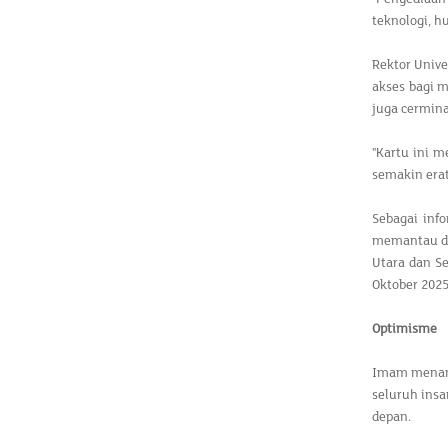
teknologi, h
Rektor Univ
akses bagi m
juga cermin
"Kartu ini m
semakin erat
Sebagai inf
memantau da
Utara dan Se
Oktober 2025
Optimisme
Imam menam
seluruh ins
depan.