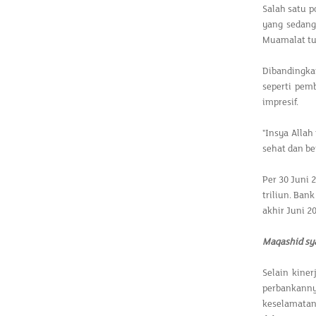
Salah satu p
yang sedang
Muamalat tu
Dibandingka
seperti pem
impresif.
"Insya Alla
sehat dan b
Per 30 Juni 
triliun. Ban
akhir Juni 2
Maqashid sy
Selain kine
perbankanny
keselamatan 