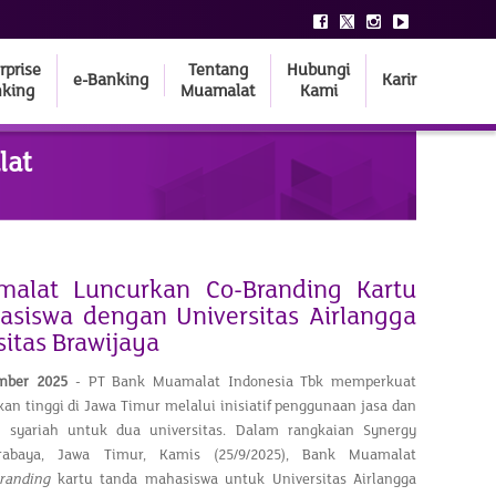
rprise
Tentang
Hubungi
e-Banking
Karir
king
Muamalat
Kami
lat
alat Luncurkan Co-Branding Kartu
siswa dengan Universitas Airlangga
sitas Brawijaya
ember 2025
- PT Bank Muamalat Indonesia Tbk memperkuat
an tinggi di Jawa Timur melalui inisiatif penggunaan jasa dan
 syariah untuk dua universitas. Dalam rangkaian Synergy
abaya, Jawa Timur, Kamis (25/9/2025), Bank Muamalat
branding
kartu tanda mahasiswa untuk Universitas Airlangga