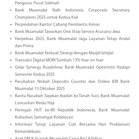
Pengurus Pusat Salimah
Bank Muamalat Raih Indonesia Corporate Secretary
Champions 2025 untuk Kedua Kali
Perpindahan Kantor Cabang Pembantu Aimas
Bank Muamalat Tawarkan One Stop Service Asuransi Jiwa
Harpelnas 2025, Bank Muamalat Jaga Layanan Tetap Andal
dan Prima
Bank Muamalat Perkuat Sinergi dengan Masjid Istiqlal
Transaksi Digital MDIN Tumbuh 13% Year on Year
Gelar Synergy Roadshow, Bank Muamalat Optimistis Hadapi
Semester Kedua 2025
Perubahan Nisbah Deposito Counter dan Online IDR Bank
Muamalat 13 Oktober 2025
Bantu Nasabah Siapkan Ibadah ke Tanah Suci, Bank Muamalat
Luncurkan Rindu Haji
Peringati HUT ke-80 Republik Indonesia, Bank Muamalat
Kobarkan Semangat Kolaborasi
Informasi Tutup Layanan Cuti Bersama Hari Proklamasi
Kemerdekaan
Aset DPLK Syariah Muamalat Capai Rp1,8 Triliun