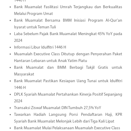
1446 H
Bank Muamalat Fasilitasi Umrah Terjangkau dan Berkualitas
Melalui Program Umat
Bank Muamalat Bersama BMM Inisiasi Program Al-Qur'an
Isyarat untuk Teman Tuli
Laba Sebelum Pajak Bank Muamalat Meningkat 45% YoY pada
2024
Informasi Libur Idulfitri 1446 H
Muamalah Executive Class Ditutup dengan Penyerahan Paket
Hantaran Lebaran untuk Anak Yatim Piatu
Bank Muamalat dan BMM Berbagi Takjil Gratis untuk
Masyarakat
Bank Muamalat Pastikan Kesiapan Uang Tunai untuk Idulfitri
1446 H
DPLK Syariah Muamalat Pertahankan Kinerja Positif Sepanjang
2024
Transaksi Ziswaf Muamalat DIN Tumbuh 27,5% YoY
Tawarkan Hadiah Langsung Porsi Pendaftaran Haji, KPR
Syariah Bank Muamalat Melonjak Lebih dari Tiga Kali Lipat
Bank Muamalat Mulai Pelaksanaan Muamalah Executive Class