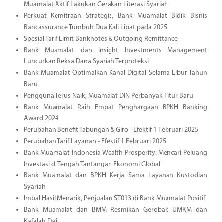
Muamalat Aktif Lakukan Gerakan Literasi Syariah
Perkuat Kemitraan Strategis, Bank Muamalat Bidik Bisnis
Bancassurance Tumbuh Dua Kali Lipat pada 2025
Spesial Tarif Limit Banknotes & Outgoing Remittance
Bank Muamalat dan Insight Investments Management
Luncurkan Reksa Dana Syariah Terproteksi
Bank Muamalat Optimalkan Kanal Digital Selama Libur Tahun
Baru
Pengguna Terus Naik, Muamalat DIN Perbanyak Fitur Baru
Bank Muamalat Raih Empat Penghargaan BPKH Banking
Award 2024
Perubahan Benefit Tabungan & Giro - Efektif 1 Februari 2025
Perubahan Tarif Layanan - Efektif 1 Februari 2025
Bank Muamalat Indonesia Wealth Prosperity: Mencari Peluang
Investasi di Tengah Tantangan Ekonomi Global
Bank Muamalat dan BPKH Kerja Sama Layanan Kustodian
Syariah
Imbal Hasil Menarik, Penjualan ST013 di Bank Muamalat Positif
Bank Muamalat dan BMM Resmikan Gerobak UMKM dan
Kafalah Da’i