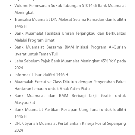
Volume Pemesanan Sukuk Tabungan ST014 di Bank Muamalat
Meningkat
Transaksi Muamalat DIN Melesat Selama Ramadan dan Idulfitri
1446 H
Bank Muamalat Fasilitasi Umrah Terjangkau dan Berkualitas
Melalui Program Umat
Bank Muamalat Bersama BMM Inisiasi Program Al-Qur'an
Isyarat untuk Teman Tuli
Laba Sebelum Pajak Bank Muamalat Meningkat 45% YoY pada
2024
Informasi Libur Idulfitri 1446 H
Muamalah Executive Class Ditutup dengan Penyerahan Paket
Hantaran Lebaran untuk Anak Yatim Piatu
Bank Muamalat dan BMM Berbagi Takjil Gratis untuk
Masyarakat
Bank Muamalat Pastikan Kesiapan Uang Tunai untuk Idulfitri
1446 H
DPLK Syariah Muamalat Pertahankan Kinerja Positif Sepanjang
2024