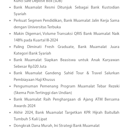
Kunci Safe Deposit Box (SDB)
Bank Muamalat Resmi Ditunjuk Sebagai Bank Kustodian
Syariah
Perkuat Segmen Pendidikan, Bank Muamalat Jalin Kerja Sama
dengan Universitas Terbuka
Makin Digemari, Volume Transaksi QRIS Bank Muamalat Naik
148% pada Kuartal III-2024
Paling Diminati Fresh Graduate, Bank Muamalat Juara
Kategori Bank Syariah
Bank Muamalat Siapkan Beasiswa untuk Anak Karyawan
Sebesar Rp320 Juta
Bank Muamalat Gandeng Sahid Tour & Travel Salurkan
Pembiayaan Haji Khusus
Pengumuman Pemenang Program Muamalat Tebar Rezeki
(Skema Poin Tertinggi dan Undian)
Bank Muamalat Raih Penghargaan di Ajang ATM Bersama
Awards 2024
Akhir 2024, Bank Muamalat Targetkan KPR Hijrah Baitullah
Tumbuh 5 Kali Lipat
Dongkrak Dana Murah, Ini Strategi Bank Muamalat