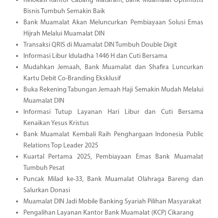
Relokasi Kantor Cabang Mataram, Bank Muamalat Optimistis
Bisnis Tumbuh Semakin Baik
Bank Muamalat Akan Meluncurkan Pembiayaan Solusi Emas
Hijrah Melalui Muamalat DIN
Transaksi QRIS di Muamalat DIN Tumbuh Double Digit
Informasi Libur Iduladha 1446 H dan Cuti Bersama
Mudahkan Jemaah, Bank Muamalat dan Shafira Luncurkan
Kartu Debit Co-Branding Eksklusif
Buka Rekening Tabungan Jemaah Haji Semakin Mudah Melalui
Muamalat DIN
Informasi Tutup Layanan Hari Libur dan Cuti Bersama
Kenaikan Yesus Kristus
Bank Muamalat Kembali Raih Penghargaan Indonesia Public
Relations Top Leader 2025
Kuartal Pertama 2025, Pembiayaan Emas Bank Muamalat
Tumbuh Pesat
Puncak Milad ke-33, Bank Muamalat Olahraga Bareng dan
Salurkan Donasi
Muamalat DIN Jadi Mobile Banking Syariah Pilihan Masyarakat
Pengalihan Layanan Kantor Bank Muamalat (KCP) Cikarang