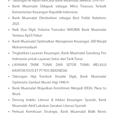
Tabungan iB Hijrah Rencana Bank Muamalat Melesat 33% YoY
Bank Muamalat Didapuk sebagai Mitra Treasury Terbaik
Kementerian Keuangan Republik Indonesia
Bank Muamalat Dinobatkan sebagai Best Public Relations
2025
Naik Dua Digit, Volume Transaksi MADINA Bank Muamalat
Tembus Rp55 Triliun
Bank Muamalat Optimalkan Manajemen Keuangan 200 Masjid
Muhammadiyah
Tingkatkan Layanan Keuangan, Bank Muamalat Gandeng Pos
Indonesia untuk Layanan Setor dan Tarik Tunai
LAYANAN TARIK TUNAI DAN SETOR TUNAI MELALUI
KANTOR/OUTLET PT POS INDONESIA
Tabungan Haji Tumbuh Double Digit, Bank Muamalat
Optimistis Sambut Musim Haji 1446 H
Bank Muamalat Wujudkan Komitmen Menjadi IDEAL Place to
Work
Dorong Indeks Literasi & Inklusi Keuangan Syariah, Bank
Muamalat Aktif Lakukan Gerakan Literasi Syariah
Perkuat Kemitraan Strategis, Bank Muamalat Bidik Bisnis