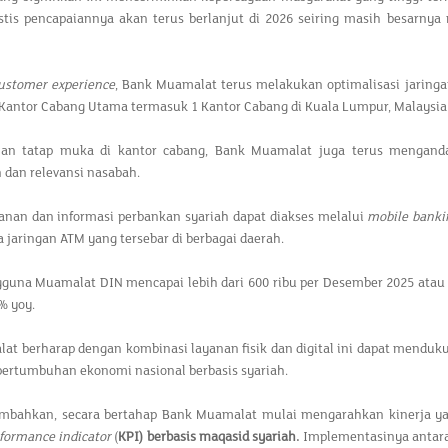
stis pencapaiannya akan terus berlanjut di 2026 seiring masih besarnya 
ustomer experience
, Bank Muamalat terus melakukan optimalisasi jaringa
 Kantor Cabang Utama termasuk 1 Kantor Cabang di Kuala Lumpur, Malaysi
nan tatap muka di kantor cabang, Bank Muamalat juga terus mengandalk
dan relevansi nasabah.
yanan dan informasi perbankan syariah dapat diakses melalui
mobile banki
a jaringan ATM yang tersebar di berbagai daerah.
guna Muamalat DIN mencapai lebih dari 600 ribu per Desember 2025 atau
% yoy.
at berharap dengan kombinasi layanan fisik dan digital ini dapat menduk
ertumbuhan ekonomi nasional berbasis syariah.
ahkan, secara bertahap Bank Muamalat mulai mengarahkan kinerja yang 
formance indicator
(
KPI
)
berbasis maqasid syariah
.
Implementasinya antara l