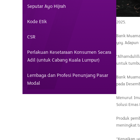
Seputar Ayo Hijrah
Kode Etik
2025.
Bank Muamala
CSR
yoy. Adapun 
Perlakuan Kesetaraan Konsumen Secara
"Alhamdulill
Adil (untuk Cabang Kuala Lumpur)
untuk tumbuh
Lembaga dan Profesi Penunjang Pasar
Bank Muamal
Modal
pada Desembe
Menurut Ima
Solusi Emas
Produk pemb
meningkat ta
“Kenaikan ya