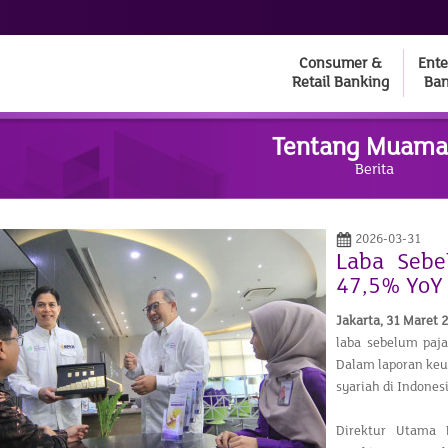
Consumer &
Ente
Retail Banking
Ban
Tentang Muama
Berita
2026-03-31
Laba Seb
47,5% YoY
Jakarta,
31 Maret 
laba sebelum paja
Dalam laporan keu
syariah di Indones
Direktur Utama