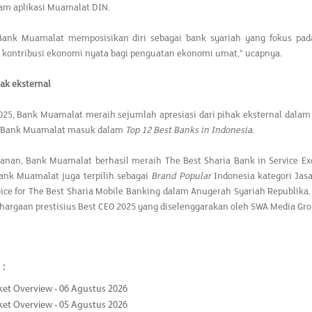
am aplikasi Muamalat DIN.
Bank Muamalat memposisikan diri sebagai bank syariah yang fokus pad
kontribusi ekonomi nyata bagi penguatan ekonomi umat,” ucapnya.
hak eksternal
25, Bank Muamalat meraih sejumlah apresiasi dari pihak eksternal dalam 
, Bank Muamalat masuk dalam
Top 12 Best Banks in Indonesia
.
yanan, Bank Muamalat berhasil meraih The Best Sharia Bank in Service Exc
Bank Muamalat juga terpilih sebagai
Brand Popular
Indonesia kategori Ja
oice for The Best Sharia Mobile Banking dalam Anugerah Syariah Republik
argaan prestisius Best CEO 2025 yang diselenggarakan oleh SWA Media Gro
 :
ket Overview - 06 Agustus 2026
ket Overview - 05 Agustus 2026