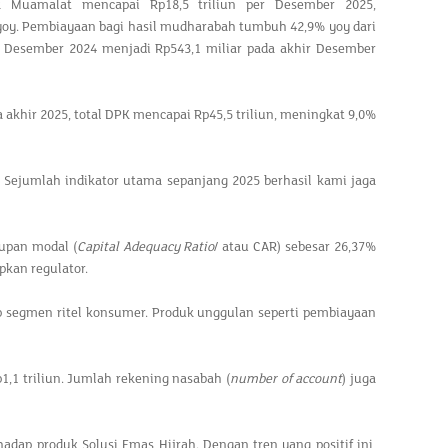
 Muamalat mencapai Rp18,5 triliun per Desember 2025,
oy. Pembiayaan bagi hasil mudharabah tumbuh 42,9% yoy dari
r Desember 2024 menjadi Rp543,1 miliar pada akhir Desember
akhir 2025, total DPK mencapai Rp45,5 triliun, meningkat 9,0%
f. Sejumlah indikator utama sepanjang 2025 berhasil kami jaga
upan modal (
Capital Adequacy Ratio
/ atau CAR) sebesar 26,37%
pkan regulator.
p segmen ritel konsumer. Produk unggulan seperti pembiayaan
,1 triliun. Jumlah rekening nasabah (
number of account
) juga
dap produk Solusi Emas Hijrah. Dengan tren yang positif ini,