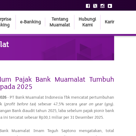
rprise
Tentang
Hubungi
e-Banking
Karir
king
Muamalat
Kami
lat
elum Pajak Bank Muamalat Tumbuh
 pada 2025
2026
- PT Bank Muamalat Indonesia Tbk mencatat pertumbuhan
k (
profit before tax
) sebesar 47,5% secara
year on year
(yoy).
angan Bank diaudit tahun 2025, laba sebelum pajak pionir bank
ia ini tercatat sebesar Rp30,1 miliar per 31 Desember 2025.
 Bank Muamalat Imam Teguh Saptono mengatakan, total