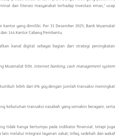
minat dan literasi masyarakat terhadap investasi emas," ucap
n kantor yang dimiliki. Per 31 Desember 2025, Bank Muamalat
a dan 144 Kantor Cabang Pembantu.
an kanal digital sebagai bagian dari strategi peningkatan
ng
Muamalat DIN,
internet banking
,
cash management system
 tumbuh lebih dari 6% yoy dengan jumlah transaksi meningkat
ung kebutuhan transaksi nasabah yang semakin beragam, serta
tidak hanya bertumpu pada indikator finansial, tetapi juga
ain melalui integrasi layanan zakat, infaq, sedekah dan wakaf