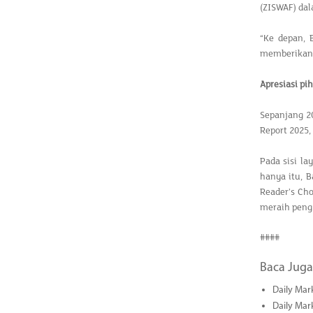
(ZISWAF) dal
“Ke depan, 
memberikan 
Apresiasi pi
Sepanjang 20
Report 2025
Pada sisi la
hanya itu, 
Reader’s Ch
meraih pengh
####
Baca Juga
Daily Mar
Daily Mar