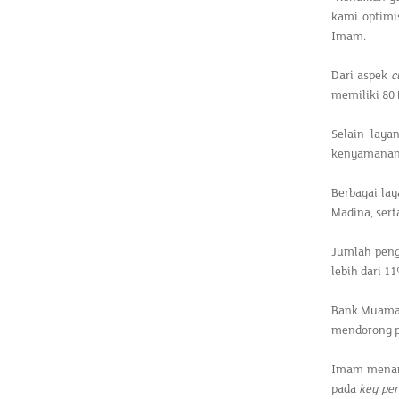
kami optimi
Imam.
Dari aspek
c
memiliki 80
Selain laya
kenyamanan 
Berbagai la
Madina, sert
Jumlah peng
lebih dari 11
Bank Muamal
mendorong p
Imam menamb
pada
key per