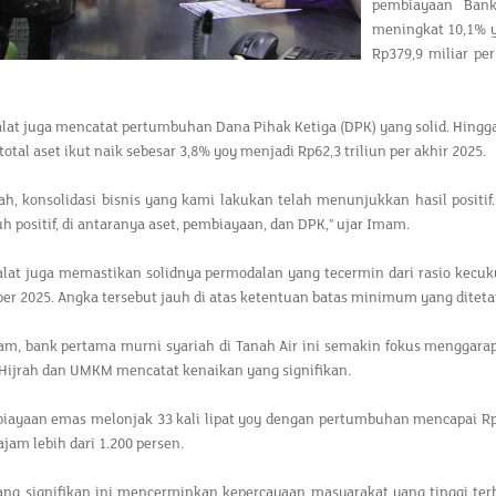
pembiayaan Bank
meningkat 10,1% y
Rp379,9 miliar pe
t juga mencatat pertumbuhan Dana Pihak Ketiga (DPK) yang solid. Hingga 
total aset ikut naik sebesar 3,8% yoy menjadi Rp62,3 triliun per akhir 2025.
ah, konsolidasi bisnis yang kami lakukan telah menunjukkan hasil positi
 positif, di antaranya aset, pembiayaan, dan DPK," ujar Imam.
at juga memastikan solidnya permodalan yang tecermin dari rasio kecuk
r 2025. Angka tersebut jauh di atas ketentuan batas minimum yang diteta
m, bank pertama murni syariah di Tanah Air ini semakin fokus menggara
 Hijrah dan UMKM mencatat kenaikan yang signifikan.
iayaan emas melonjak 33 kali lipat yoy dengan pertumbuhan mencapai Rp1
jam lebih dari 1.200 persen.
ng signifikan ini mencerminkan kepercayaan masyarakat yang tinggi terha