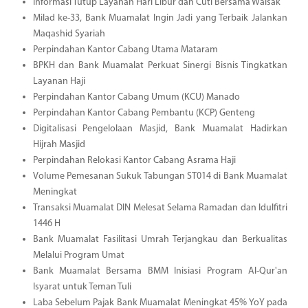
Informasi Tutup Layanan Hari Libur dan Cuti Bersama Waisak
Milad ke-33, Bank Muamalat Ingin Jadi yang Terbaik Jalankan
Maqashid Syariah
Perpindahan Kantor Cabang Utama Mataram
BPKH dan Bank Muamalat Perkuat Sinergi Bisnis Tingkatkan
Layanan Haji
Perpindahan Kantor Cabang Umum (KCU) Manado
Perpindahan Kantor Cabang Pembantu (KCP) Genteng
Digitalisasi Pengelolaan Masjid, Bank Muamalat Hadirkan
Hijrah Masjid
Perpindahan Relokasi Kantor Cabang Asrama Haji
Volume Pemesanan Sukuk Tabungan ST014 di Bank Muamalat
Meningkat
Transaksi Muamalat DIN Melesat Selama Ramadan dan Idulfitri
1446 H
Bank Muamalat Fasilitasi Umrah Terjangkau dan Berkualitas
Melalui Program Umat
Bank Muamalat Bersama BMM Inisiasi Program Al-Qur'an
Isyarat untuk Teman Tuli
Laba Sebelum Pajak Bank Muamalat Meningkat 45% YoY pada