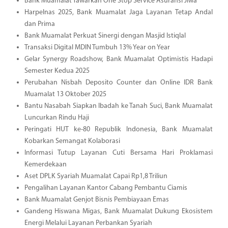
Bank Muamalat Tawarkan One Stop Service Asuransi Jiwa
Harpelnas 2025, Bank Muamalat Jaga Layanan Tetap Andal
dan Prima
Bank Muamalat Perkuat Sinergi dengan Masjid Istiqlal
Transaksi Digital MDIN Tumbuh 13% Year on Year
Gelar Synergy Roadshow, Bank Muamalat Optimistis Hadapi
Semester Kedua 2025
Perubahan Nisbah Deposito Counter dan Online IDR Bank
Muamalat 13 Oktober 2025
Bantu Nasabah Siapkan Ibadah ke Tanah Suci, Bank Muamalat
Luncurkan Rindu Haji
Peringati HUT ke-80 Republik Indonesia, Bank Muamalat
Kobarkan Semangat Kolaborasi
Informasi Tutup Layanan Cuti Bersama Hari Proklamasi
Kemerdekaan
Aset DPLK Syariah Muamalat Capai Rp1,8 Triliun
Pengalihan Layanan Kantor Cabang Pembantu Ciamis
Bank Muamalat Genjot Bisnis Pembiayaan Emas
Gandeng Hiswana Migas, Bank Muamalat Dukung Ekosistem
Energi Melalui Layanan Perbankan Syariah