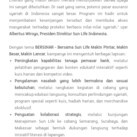
Literasi yang masih belum merata menunjukkan bahwa upaya
ini sangat dibutuhkan. Di saat yang sama, potensi pasar asuransi
syariah di Indonesia sangat besar. Program ini hadir untuk
menjembatani kesenjangan tersebut dan membuka akses
masyarakat terhadap proteksi berbasis nilai-nilai syariah,” ujar
Albertus Wiroyo, Presiden Direktur Sun Life Indonesia.
Dengan tema
BERSINAR - Bersama Sun Life Makin Pintar, Makin
Besar, Makin Lancar
, kampanye ini menyentuh berbagai lapisan:
Peningkatan kapabilitas tenaga pemasar bank
, melalui
pelatihan penyegaran dan konten edukatif interaktif seperti
kuis harian dan kompetisi video.
Pengalaman nasabah yang lebih bermakna dan sesuai
kebutuhan
, melalui rangkaian kegiatan di cabang yang
mencakup edukasi langsung, konsultasi perlindungan syariah,
program spesial seperti kuis, hadiah harian, dan merchandise
eksklusif.
Penguatan kolaborasi strategis
, melalui kunjungan
Manajemen Sun Life ke cabang Semarang, Surabaya, dan
Makassar sebagai bentuk dukungan langsung terhadap
inisiatif literasi di lapangan.