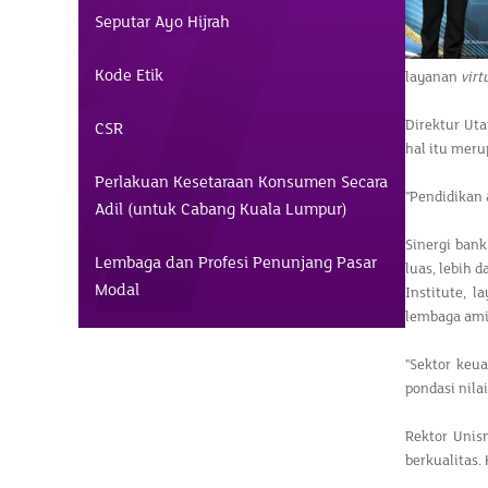
Seputar Ayo Hijrah
Kode Etik
layanan
virt
Direktur Ut
CSR
hal itu mer
Perlakuan Kesetaraan Konsumen Secara
"Pendidikan 
Adil (untuk Cabang Kuala Lumpur)
Sinergi ban
Lembaga dan Profesi Penunjang Pasar
luas, lebih 
Modal
Institute, 
lembaga amil
"Sektor keu
pondasi nila
Rektor Unis
berkualitas.