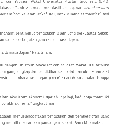
ar dan Yayasan Wakaf Universitas Muslim Indonesia (UMI).
akassar, Bank Muamalat memfasilitasi layanan
virtual account
entara bagi Yayasan Wakaf UMI, Bank Muamalat memfasilitasi
hami pentingnya pendidikan Islam yang berkualitas. Sebab,
an dan keberlanjutan generasi di masa depan.
ia di masa depan," kata Imam.
asuk dengan Unismuh Makassar dan Yayasan Wakaf UMI terbuka
stem yang lengkap dari pendidikan dan pelatihan oleh Muamalat
Pensiun Lembaga Keuangan (DPLK) Syariah Muamalat, hingga
alam ekosistem ekonomi syariah. Apalagi, keduanya memiliki
n berakhlak mulia," ungkap Imam.
adalah menyelenggarakan pendidikan dan pembelajaran yang
ra yang memiliki kesamaan pandangan, seperti Bank Muamalat.