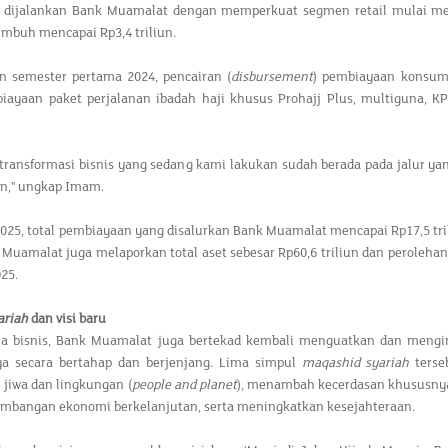
 dijalankan Bank Muamalat dengan memperkuat segmen retail mulai m
mbuh mencapai Rp3,4 triliun.
n semester pertama 2024, pencairan (
disbursement
) pembiayaan konsume
biayaan paket perjalanan ibadah haji khusus Prohajj Plus, multiguna, K
 transformasi bisnis yang sedang kami lakukan sudah berada pada jalur y
an," ungkap Imam.
2025, total pembiayaan yang disalurkan Bank Muamalat mencapai Rp17,5 tril
k Muamalat juga melaporkan total aset sebesar Rp60,6 triliun dan perolehan
025.
ariah
dan visi baru
rja bisnis, Bank Muamalat juga bertekad kembali menguatkan dan mengi
a secara bertahap dan berjenjang. Lima simpul
maqashid syariah
terse
jiwa dan lingkungan (
people and planet
), menambah kecerdasan khususnya
mbangan ekonomi berkelanjutan, serta meningkatkan kesejahteraan.