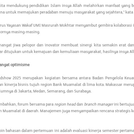
 kita mendukung pendidikan Islam insya Allah melahirkan manfaat yang b
ana untuk memajukan peradaban menuju masyarakat yang sejahtera," kata
rus Yayasan Wakaf UMI Masrurah Mokhtar menyambut gembira kolaborasi i
ktornya masing-masing.
angat jiwa pelopor dan inovator membuat sinergi kita semakin erat da
iar ditujukan untuk kemajuan dan kemuliaan masyarakat, hasilnya insya 
angat optimisme
adshow 2025 merupakan kegiatan bersama antara Badan Pengelola Keu
 kinerja bisnis tujuh region Bank Muamalat di lima kota. Makassar meru
lumnya di Jakarta, Medan, Semarang, dan Surabaya.
bahkan, forum bersama para
region head
dan
branch manager
ini bertuj
an Muamalat di daerah. Manajemen juga menyampaikan rencana strategis
oin bahasan dalam pertemuan ini adalah evaluasi kinerja semester pertam