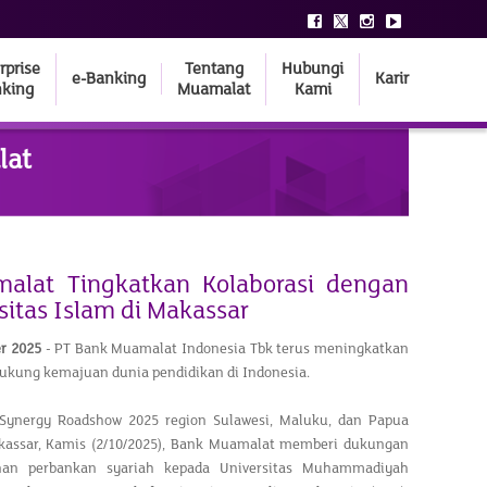
rprise
Tentang
Hubungi
e-Banking
Karir
king
Muamalat
Kami
lat
alat Tingkatkan Kolaborasi dengan
sitas Islam di Makassar
er 2025
- PT Bank Muamalat Indonesia Tbk terus meningkatkan
kung kemajuan dunia pendidikan di Indonesia.
Synergy Roadshow 2025 region Sulawesi, Maluku, dan Papua
akassar, Kamis (2/10/2025), Bank Muamalat memberi dukungan
nan perbankan syariah kepada Universitas Muhammadiyah