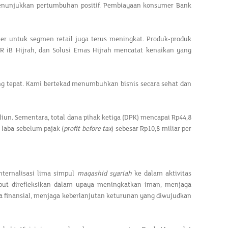
enunjukkan pertumbuhan positif. Pembiayaan konsumer Bank
r untuk segmen retail juga terus meningkat. Produk-produk
PR iB Hijrah, dan Solusi Emas Hijrah mencatat kenaikan yang
ang tepat. Kami bertekad menumbuhkan bisnis secara sehat dan
iun. Sementara, total dana pihak ketiga (DPK) mencapai Rp44,8
 laba sebelum pajak (
profit before tax
) sebesar Rp10,8 miliar per
nternalisasi lima simpul
maqashid syariah
ke dalam aktivitas
but direfleksikan dalam upaya meningkatkan iman, menjaga
 finansial, menjaga keberlanjutan keturunan yang diwujudkan