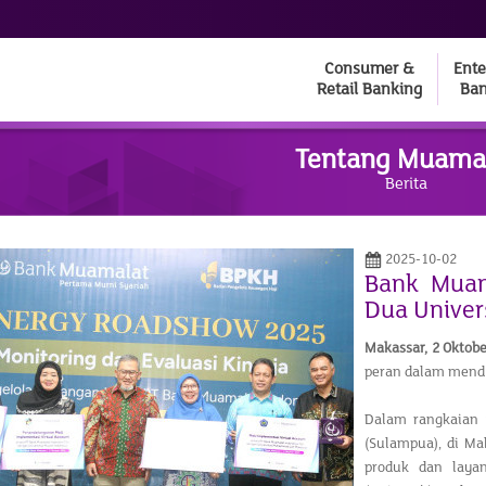
Consumer &
Ente
Retail Banking
Ban
Tentang Muama
Berita
2025-10-02
Bank Muam
Dua Univer
Makassar,
2 Oktob
peran dalam mendu
Dalam rangkaian 
(Sulampua), di M
produk dan laya