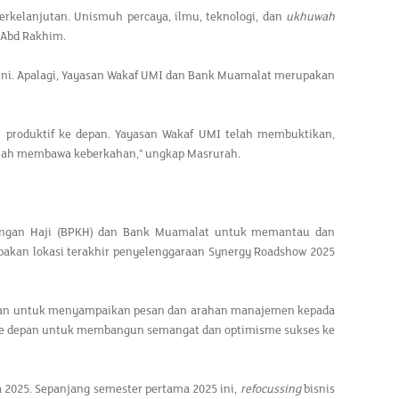
erkelanjutan. Unismuh percaya, ilmu, teknologi, dan
ukhuwah
 Abd Rakhim.
ni. Apalagi, Yayasan Wakaf UMI dan Bank Muamalat merupakan
n produktif ke depan. Yayasan Wakaf UMI telah membuktikan,
Allah membawa keberkahan," ungkap Masrurah.
angan Haji (BPKH) dan Bank Muamalat untuk memantau dan
pakan lokasi terakhir penyelenggaraan Synergy Roadshow 2025
uan untuk menyampaikan pesan dan arahan manajemen kepada
 ke depan untuk membangun semangat dan optimisme sukses ke
a 2025. Sepanjang semester pertama 2025 ini,
refocussing
bisnis