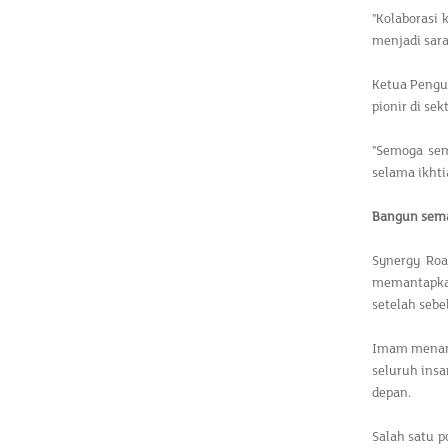
"Kolaborasi
menjadi sar
Ketua Pengu
pionir di se
"Semoga sem
selama ikht
Bangun sem
Synergy Ro
memantapkan
setelah sebe
Imam menam
seluruh ins
depan.
Salah satu p