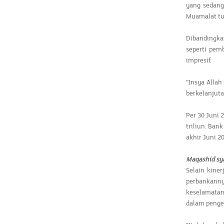
yang sedang
Muamalat tu
Dibandingka
seperti pem
impresif.
"Insya Allah
berkelanjut
Per 30 Juni 
triliun. Ban
akhir Juni 2
Maqashid sy
Selain kine
perbankanny
keselamatan 
dalam penge