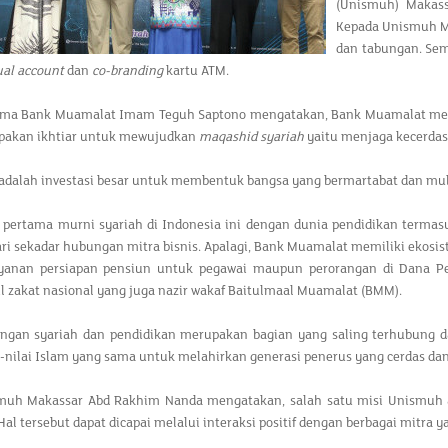
(Unismuh) Makass
Kepada Unismuh M
dan tabungan. Sem
ual account
dan
co-branding
kartu ATM.
ama Bank Muamalat Imam Teguh Saptono mengatakan, Bank Muamalat mema
upakan ikhtiar untuk mewujudkan
maqashid syariah
yaitu menjaga kecerdas
adalah investasi besar untuk membentuk bangsa yang bermartabat dan mul
k pertama murni syariah di Indonesia ini dengan dunia pendidikan term
dari sekadar hubungan mitra bisnis. Apalagi, Bank Muamalat memiliki ekosi
layanan persiapan pensiun untuk pegawai maupun perorangan di Dana 
 zakat nasional yang juga nazir wakaf Baitulmaal Muamalat (BMM).
angan syariah dan pendidikan merupakan bagian yang saling terhubung d
i-nilai Islam yang sama untuk melahirkan generasi penerus yang cerdas da
muh Makassar Abd Rakhim Nanda mengatakan, salah satu misi Unismuh 
 Hal tersebut dapat dicapai melalui interaksi positif dengan berbagai mit