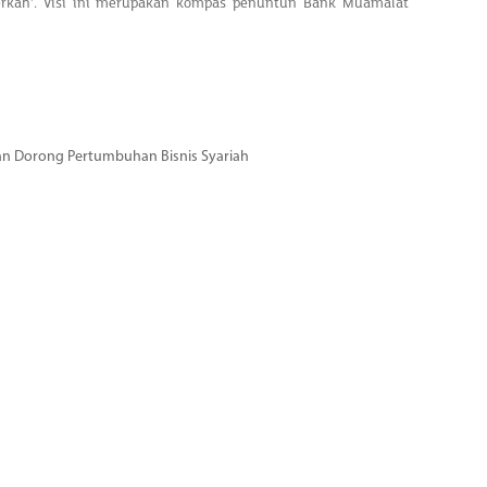
erkah'. Visi ini merupakan kompas penuntun Bank Muamalat
dan Dorong Pertumbuhan Bisnis Syariah