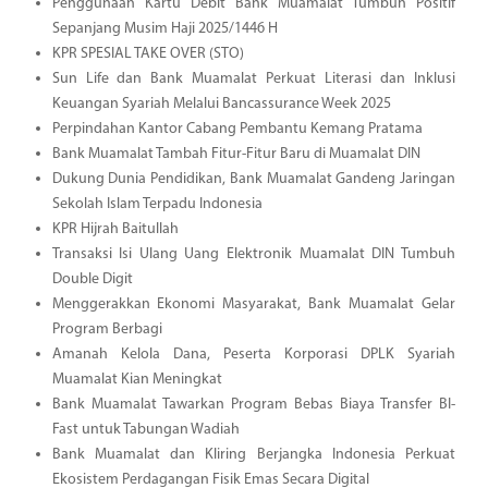
Penggunaan Kartu Debit Bank Muamalat Tumbuh Positif
Sepanjang Musim Haji 2025/1446 H
KPR SPESIAL TAKE OVER (STO)
Sun Life dan Bank Muamalat Perkuat Literasi dan Inklusi
Keuangan Syariah Melalui Bancassurance Week 2025
Perpindahan Kantor Cabang Pembantu Kemang Pratama
Bank Muamalat Tambah Fitur-Fitur Baru di Muamalat DIN
Dukung Dunia Pendidikan, Bank Muamalat Gandeng Jaringan
Sekolah Islam Terpadu Indonesia
KPR Hijrah Baitullah
Transaksi Isi Ulang Uang Elektronik Muamalat DIN Tumbuh
Double Digit
Menggerakkan Ekonomi Masyarakat, Bank Muamalat Gelar
Program Berbagi
Amanah Kelola Dana, Peserta Korporasi DPLK Syariah
Muamalat Kian Meningkat
Bank Muamalat Tawarkan Program Bebas Biaya Transfer BI-
Fast untuk Tabungan Wadiah
Bank Muamalat dan Kliring Berjangka Indonesia Perkuat
Ekosistem Perdagangan Fisik Emas Secara Digital