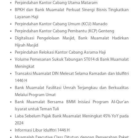
Perpindahan Kantor Cabang Utama Mataram
BPKH dan Bank Muamalat Perkuat Sinergi Bisnis Tingkatkan
Layanan Haji
Perpindahan Kantor Cabang Umum (KCU) Manado
Perpindahan Kantor Cabang Pembantu (KCP) Genteng
Digitalisasi Pengelolaan Masjid, Bank Muamalat Hadirkan
Hijrah Masjid
Perpindahan Relokasi Kantor Cabang Asrama Haji
Volume Pemesanan Sukuk Tabungan ST014 di Bank Muamalat
Meningkat
Transaksi Muamalat DIN Melesat Selama Ramadan dan Idulfitri
1446 H
Bank Muamalat Fasilitasi Umrah Terjangkau dan Berkualitas
Melalui Program Umat
Bank Muamalat Bersama BMM Inisiasi Program Al-Qur'an
Isyarat untuk Teman Tuli
Laba Sebelum Pajak Bank Muamalat Meningkat 45% YoY pada
2024
Informasi Libur Idulfitri 1446 H
Muamalah Executive Class Ditutup dengan Penyerahan Paket