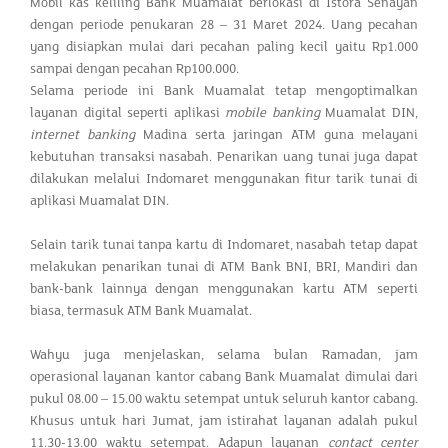
Mobil kas keliling Bank Muamalat berlokasi di Istora Senayan
dengan periode penukaran 28 – 31 Maret 2024. Uang pecahan
yang disiapkan mulai dari pecahan paling kecil yaitu Rp1.000
sampai dengan pecahan Rp100.000.
Selama periode ini Bank Muamalat tetap mengoptimalkan
layanan digital seperti aplikasi
mobile banking
Muamalat DIN,
internet banking
Madina serta jaringan ATM guna melayani
kebutuhan transaksi nasabah. Penarikan uang tunai juga dapat
dilakukan melalui Indomaret menggunakan fitur tarik tunai di
aplikasi Muamalat DIN.
Selain tarik tunai tanpa kartu di Indomaret, nasabah tetap dapat
melakukan penarikan tunai di ATM Bank BNI, BRI, Mandiri dan
bank-bank lainnya dengan menggunakan kartu ATM seperti
biasa, termasuk ATM Bank Muamalat.
Wahyu juga menjelaskan, selama bulan Ramadan, jam
operasional layanan kantor cabang Bank Muamalat dimulai dari
pukul 08.00 – 15.00 waktu setempat untuk seluruh kantor cabang.
Khusus untuk hari Jumat, jam istirahat layanan adalah pukul
11.30-13.00 waktu setempat. Adapun layanan
contact center