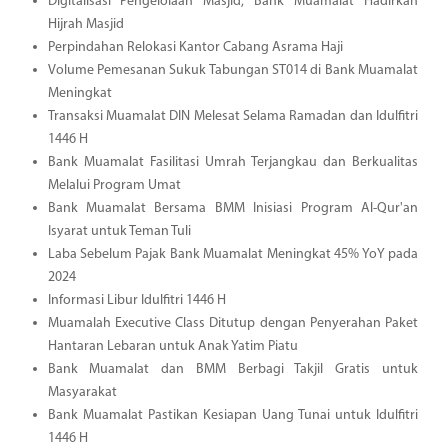
Digitalisasi Pengelolaan Masjid, Bank Muamalat Hadirkan
Hijrah Masjid
Perpindahan Relokasi Kantor Cabang Asrama Haji
Volume Pemesanan Sukuk Tabungan ST014 di Bank Muamalat
Meningkat
Transaksi Muamalat DIN Melesat Selama Ramadan dan Idulfitri
1446 H
Bank Muamalat Fasilitasi Umrah Terjangkau dan Berkualitas
Melalui Program Umat
Bank Muamalat Bersama BMM Inisiasi Program Al-Qur'an
Isyarat untuk Teman Tuli
Laba Sebelum Pajak Bank Muamalat Meningkat 45% YoY pada
2024
Informasi Libur Idulfitri 1446 H
Muamalah Executive Class Ditutup dengan Penyerahan Paket
Hantaran Lebaran untuk Anak Yatim Piatu
Bank Muamalat dan BMM Berbagi Takjil Gratis untuk
Masyarakat
Bank Muamalat Pastikan Kesiapan Uang Tunai untuk Idulfitri
1446 H