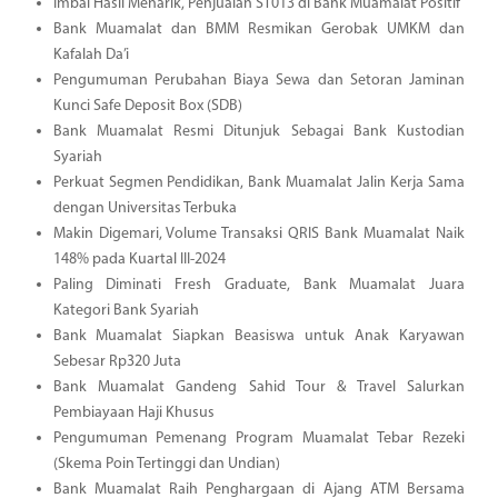
Imbal Hasil Menarik, Penjualan ST013 di Bank Muamalat Positif
Bank Muamalat dan BMM Resmikan Gerobak UMKM dan
Kafalah Da’i
Pengumuman Perubahan Biaya Sewa dan Setoran Jaminan
Kunci Safe Deposit Box (SDB)
Bank Muamalat Resmi Ditunjuk Sebagai Bank Kustodian
Syariah
Perkuat Segmen Pendidikan, Bank Muamalat Jalin Kerja Sama
dengan Universitas Terbuka
Makin Digemari, Volume Transaksi QRIS Bank Muamalat Naik
148% pada Kuartal III-2024
Paling Diminati Fresh Graduate, Bank Muamalat Juara
Kategori Bank Syariah
Bank Muamalat Siapkan Beasiswa untuk Anak Karyawan
Sebesar Rp320 Juta
Bank Muamalat Gandeng Sahid Tour & Travel Salurkan
Pembiayaan Haji Khusus
Pengumuman Pemenang Program Muamalat Tebar Rezeki
(Skema Poin Tertinggi dan Undian)
Bank Muamalat Raih Penghargaan di Ajang ATM Bersama