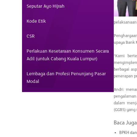
Seputar Ayo Hijrah
Kode Etik
pelaksanaan 
CSR
Penghargaan
upaya Bank M
Perlakuan Kesetaraan Konsumen Secara
“Kami bert
Adil (untuk Cabang Kuala Lumpur)
mengimpleme
berbagai as
Lembaga dan Profesi Penunjang Pasar
penerapan pr
Modal
Andri mena
pengalaman
dalam menja
(GGBS) yang 
Baca Juga
BPKH dan 