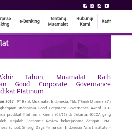
rprise
Tentang
Hubungi
e-Banking
Karir
king
Muamalat
Kami
lat
Akhir Tahun, Muamalat Raih
aan Good Corporate Governance
dikat Platinum
ber 2017
- PT Bank Muamalat Indonesia, Tbk. (“Bank Muamalat”)
hargaan Indonesia Good Corporate Governance Award -III-
an predikat Platinum, Kamis (02/11) di Jakarta. IGCGA yang
 oleh Majalah Economic Review bekerjasama dengan IPMI
ness School, Sinergi Daya Prima dan Indonesia Asia Institute –