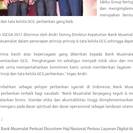
Ideku Group bert
dan mengimplemen
merupakan bentu
dan tata kelola GCG perbankan yang baik.
 IGCGA 2017 diterima oleh Andri Donny Direktur Kepatuhan Bank Muamal
uamalat dalam penerapan prinsip-prinsip & tata kelola GCG sehingga dapa
erima kasih atas kepercayaan yang diberikan kepada Bank Muamala
ntasikan GCG. Penghargaan ini sekaligus menjadi tolok ukur dan mo
pek serta mempertahankan komitmen kami untuk memberikan layanan da
insip dan tata kelola GCG perbankan," tegas Andri.
mbahkan sebagai pelopor perbankan syariah di Indonesia, Bank Mua
 perbankan terbaik bagi nasabah. “Bank Muamalat berpegang teguh &
lankan bisnis. Standar etika dan akuntabilitas tinggi diimplementasik
mengacu pada dasar spiritual dan dasar operasional sebagai landasan utam
 :
Bank Muamalat Perkuat Ekosistem Haji Nasional, Perluas Layanan Digital 