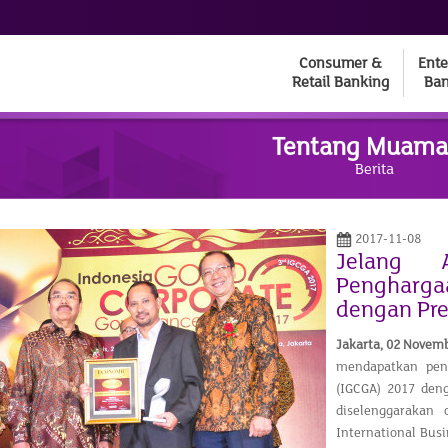
Consumer &
Ente
Retail Banking
Ban
Tentang Muama
Berita
2017-11-08
Jelang 
Pengharg
dengan Pre
Jakarta, 02 Novem
mendapatkan peng
(IGCGA) 2017 deng
diselenggarakan
International Busi